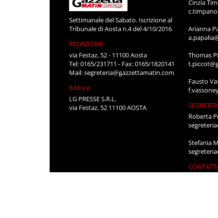
Cinzia Ti
c.timpan
Settimanale del Sabato. Iscrizione al
Tribunale di Aosta n.4 del 4/10/2016
Arianna P
a.papalia
REDAZIONE
via Festaz, 52 - 11100 Aosta
Thomas Pi
Tel: 0165/231711 - Fax: 0165/1820141
t.piccot@
Mail:
segreteria@gazzettamatin.com
Fausto Va
Editore
f.vassone
LG PRESSE S.R.L.
SEGRETER
via Festaz, 52 11100 AOSTA
Roberta P
segreteri
Stefania 
segreteri
CONTATT
Per pubbli
cerco lavo
0165/231
segreteri