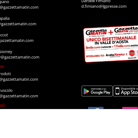
Daniele Fimiano
mpano
d.fimiano@lgpresse.com
o@gazzettamatin.com
apalia
@gazzettamatin.com
ccot
gazzettamatin.com
ssoney
y@gazzettamatin.com
IA
rodoti
a@gazzettamatin.com
Muscolo
a@gazzettamatin.com
ACI
cazione annunci, necrologi, offro e
ro, contattare la segreteria al numero:
711
a@gazzettamatin.com