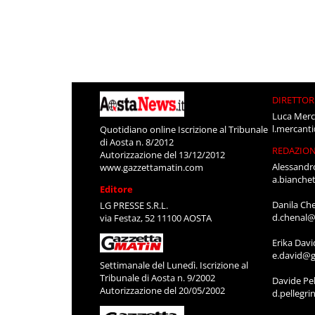
DIRETTOR
Luca Merc
l.mercant
Quotidiano online Iscrizione al Tribunale
di Aosta n. 8/2012
REDAZIO
Autorizzazione del 13/12/2012
Alessandr
www.gazzettamatin.com
a.bianche
Editore
Danila Ch
LG PRESSE S.R.L.
d.chenal@
via Festaz, 52 11100 AOSTA
Erika Davi
e.david@g
Settimanale del Lunedì. Iscrizione al
Tribunale di Aosta n. 9/2002
Davide Pel
Autorizzazione del 20/05/2002
d.pellegr