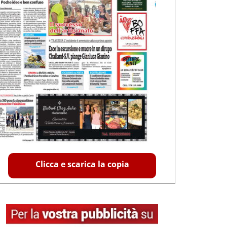
Clicca e scarica la copia