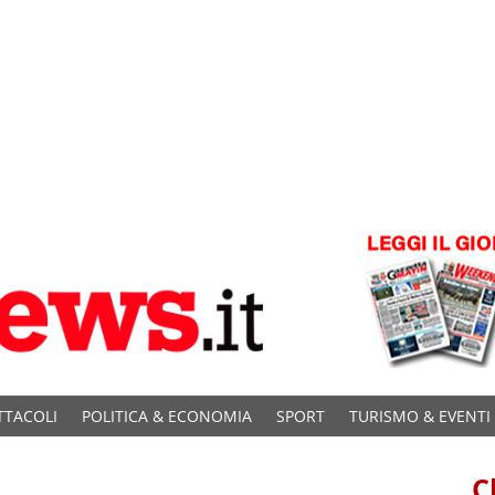
TTACOLI
POLITICA & ECONOMIA
SPORT
TURISMO & EVENTI
C