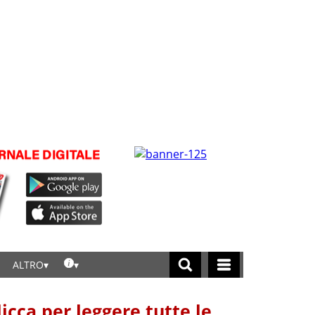
ALTRO
licca per leggere tutte le