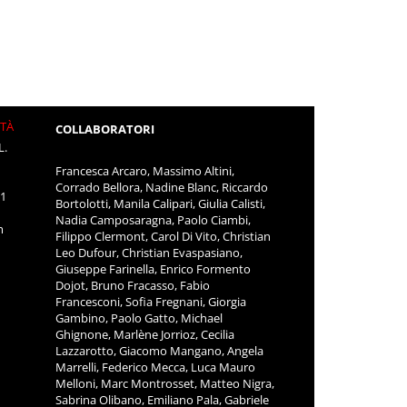
ITÀ
COLLABORATORI
L.
Francesca Arcaro, Massimo Altini,
Corrado Bellora, Nadine Blanc, Riccardo
11
Bortolotti, Manila Calipari, Giulia Calisti,
Nadia Camposaragna, Paolo Ciambi,
m
Filippo Clermont, Carol Di Vito, Christian
Leo Dufour, Christian Evaspasiano,
Giuseppe Farinella, Enrico Formento
Dojot, Bruno Fracasso, Fabio
Francesconi, Sofia Fregnani, Giorgia
Gambino, Paolo Gatto, Michael
Ghignone, Marlène Jorrioz, Cecilia
Lazzarotto, Giacomo Mangano, Angela
Marrelli, Federico Mecca, Luca Mauro
Melloni, Marc Montrosset, Matteo Nigra,
Sabrina Olibano, Emiliano Pala, Gabriele