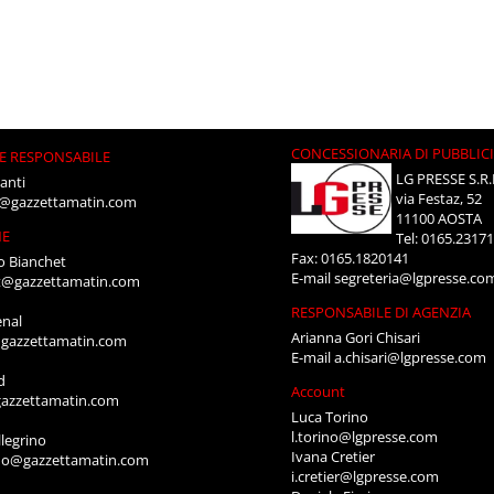
CONCESSIONARIA DI PUBBLIC
E RESPONSABILE
LG PRESSE S.R.
anti
via Festaz, 52
i@gazzettamatin.com
11100 AOSTA
NE
Tel: 0165.2317
Fax: 0165.1820141
o Bianchet
E-mail
segreteria@lgpresse.co
t@gazzettamatin.com
RESPONSABILE DI AGENZIA
enal
Arianna Gori Chisari
gazzettamatin.com
E-mail
a.chisari@lgpresse.com
d
Account
azzettamatin.com
Luca Torino
l.torino@lgpresse.com
legrino
Ivana Cretier
ino@gazzettamatin.com
i.cretier@lgpresse.com