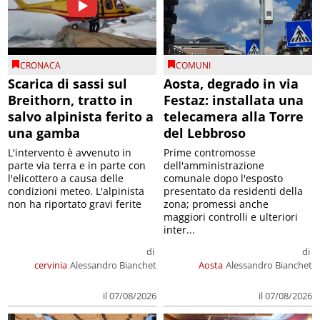
CRONACA
COMUNI
Scarica di sassi sul
Aosta, degrado in via
Breithorn, tratto in
Festaz: installata una
salvo alpinista ferito a
telecamera alla Torre
una gamba
del Lebbroso
L'intervento è avvenuto in
Prime contromosse
parte via terra e in parte con
dell'amministrazione
l'elicottero a causa delle
comunale dopo l'esposto
condizioni meteo. L'alpinista
presentato da residenti della
non ha riportato gravi ferite
zona; promessi anche
maggiori controlli e ulteriori
inter...
di
di
cervinia
Alessandro Bianchet
Aosta
Alessandro Bianchet
il 07/08/2026
il 07/08/2026