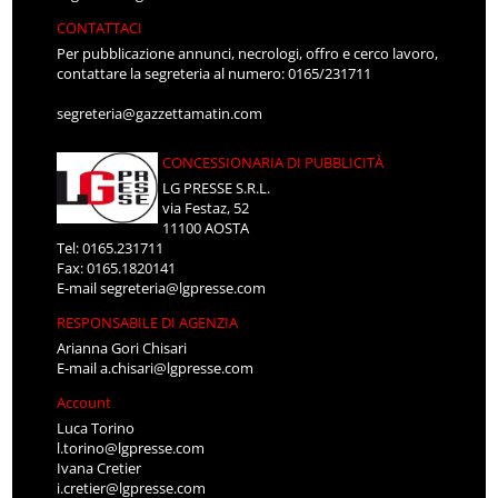
CONTATTACI
Per pubblicazione annunci, necrologi, offro e cerco lavoro,
contattare la segreteria al numero: 0165/231711
segreteria@gazzettamatin.com
CONCESSIONARIA DI PUBBLICITÀ
LG PRESSE S.R.L.
via Festaz, 52
11100 AOSTA
Tel: 0165.231711
Fax: 0165.1820141
E-mail
segreteria@lgpresse.com
RESPONSABILE DI AGENZIA
Arianna Gori Chisari
E-mail
a.chisari@lgpresse.com
Account
Luca Torino
l.torino@lgpresse.com
Ivana Cretier
i.cretier@lgpresse.com