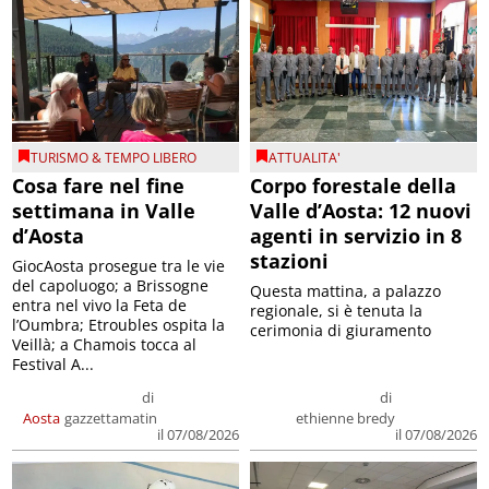
TURISMO & TEMPO LIBERO
ATTUALITA'
Cosa fare nel fine
Corpo forestale della
settimana in Valle
Valle d’Aosta: 12 nuovi
d’Aosta
agenti in servizio in 8
stazioni
GiocAosta prosegue tra le vie
del capoluogo; a Brissogne
Questa mattina, a palazzo
entra nel vivo la Feta de
regionale, si è tenuta la
l’Oumbra; Etroubles ospita la
cerimonia di giuramento
Veillà; a Chamois tocca al
Festival A...
di
di
Aosta
gazzettamatin
ethienne bredy
il 07/08/2026
il 07/08/2026