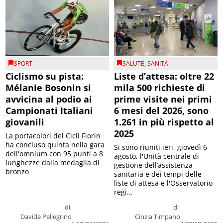
SPORT
SALUTE
,
SANITÀ
Ciclismo su pista:
Liste d’attesa: oltre 22
Mélanie Bosonin si
mila 500 richieste di
avvicina al podio ai
prime visite nei primi
Campionati Italiani
6 mesi del 2026, sono
giovanili
1.261 in più rispetto al
2025
La portacolori del Cicli Fiorin
ha concluso quinta nella gara
Si sono riuniti ieri, giovedì 6
dell'omnium con 95 punti a 8
agosto, l'Unità centrale di
lunghezze dalla medaglia di
gestione dell’assistenza
bronzo
sanitaria e dei tempi delle
liste di attesa e l'Osservatorio
regi...
di
di
Davide Pellegrino
Cinzia Timpano