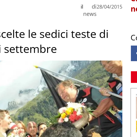
di
il
28/04/2015
n
news
elte le sedici teste di
C
di settembre