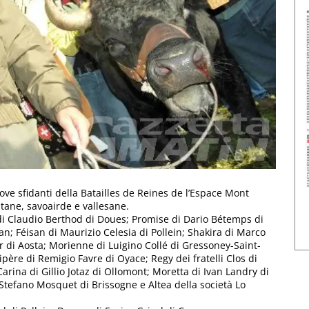
ove sfidanti della Batailles de Reines de l’Espace Mont
stane, savoairde e vallesane.
di Claudio Berthod di Doues; Promise di Dario Bétemps di
n; Féisan di Maurizio Celesia di Pollein; Shakira di Marco
di Aosta; Morienne di Luigino Collé di Gressoney-Saint-
ipère di Remigio Favre di Oyace; Regy dei fratelli Clos di
Carina di Gillio Jotaz di Ollomont; Moretta di Ivan Landry di
i Stefano Mosquet di Brissogne e Altea della società Lo