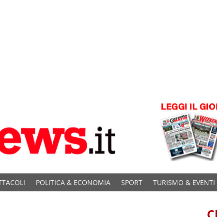
TTACOLI
POLITICA & ECONOMIA
SPORT
TURISMO & EVENTI
C