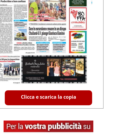
Clicca e scarica la copia