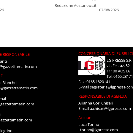
Redazione Aostanews.it
026
il 07/08/2026
CONCESSIONARIA DI PUBBLIC
E RESPONSABILE
LG PRESSE S.R.
anti
via Festaz, 52
i@gazzettamatin.com
11100 AOSTA
NE
Tel: 0165.2317
Fax: 0165.1820141
o Bianchet
E-mail
segreteria@lgpresse.co
t@gazzettamatin.com
RESPONSABILE DI AGENZIA
enal
Arianna Gori Chisari
gazzettamatin.com
E-mail
a.chisari@lgpresse.com
d
Account
azzettamatin.com
Luca Torino
l.torino@lgpresse.com
legrino