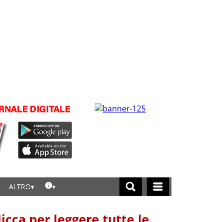
ALTRO
licca per leggere tutte le