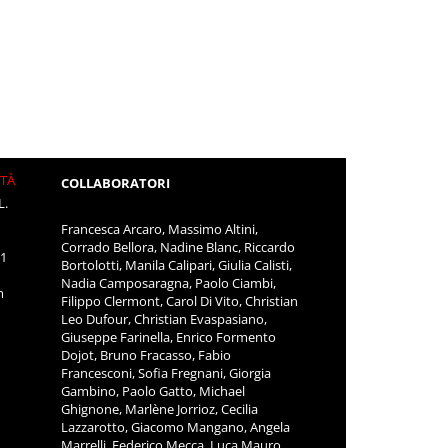
ITÀ
COLLABORATORI
L.
Francesca Arcaro, Massimo Altini,
Corrado Bellora, Nadine Blanc, Riccardo
11
Bortolotti, Manila Calipari, Giulia Calisti,
Nadia Camposaragna, Paolo Ciambi,
m
Filippo Clermont, Carol Di Vito, Christian
Leo Dufour, Christian Evaspasiano,
Giuseppe Farinella, Enrico Formento
Dojot, Bruno Fracasso, Fabio
Francesconi, Sofia Fregnani, Giorgia
Gambino, Paolo Gatto, Michael
Ghignone, Marlène Jorrioz, Cecilia
Lazzarotto, Giacomo Mangano, Angela
Marrelli, Federico Mecca, Luca Mauro