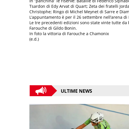
In “panchina” le riserve: Bataille di Federico Sqina
Tsardon di Edy Arvat di Quart; Zeta dei fratelli Jor
Christophe; Ringo di Michel Meynet di Sarre e Dia
L’appuntamento è per il 26 settembre nell’arena di P
Le tre precedenti edizioni sono state vinte tutte da 
Farouche di Gildo Bonin.
In foto la vittoria di Farouche a Chamonix
(e.d.)
ULTIME NEWS