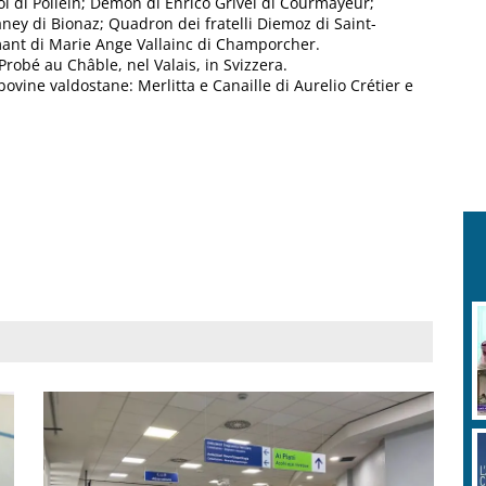
bol di Pollein; Demon di Enrico Grivel di Courmayeur;
daney di Bionaz; Quadron dei fratelli Diemoz di Saint-
mant di Marie Ange Vallainc di Champorcher.
robé au Châble, nel Valais, in Svizzera.
bovine valdostane: Merlitta e Canaille di Aurelio Crétier e