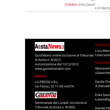
Châtillon
Erika David
il 07/08/2
DIRETTOR
Luca Merc
l.mercant
Quotidiano online Iscrizione al Tribunale
di Aosta n. 8/2012
REDAZIO
Autorizzazione del 13/12/2012
Alessandr
www.gazzettamatin.com
a.bianche
Editore
Danila Ch
LG PRESSE S.R.L.
d.chenal@
via Festaz, 52 11100 AOSTA
Erika Davi
e.david@g
Settimanale del Lunedì. Iscrizione al
Tribunale di Aosta n. 9/2002
Davide Pel