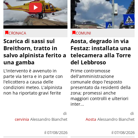
CRONACA
COMUNI
Scarica di sassi sul
Aosta, degrado in via
Breithorn, tratto in
Festaz: installata una
salvo alpinista ferito a
telecamera alla Torre
una gamba
del Lebbroso
L'intervento è avvenuto in
Prime contromosse
parte via terra e in parte con
dell'amministrazione
l'elicottero a causa delle
comunale dopo l'esposto
condizioni meteo. L'alpinista
presentato da residenti della
non ha riportato gravi ferite
zona; promessi anche
maggiori controlli e ulteriori
inter...
di
di
cervinia
Alessandro Bianchet
Aosta
Alessandro Bianchet
il 07/08/2026
il 07/08/2026