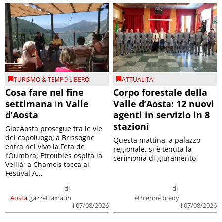
TURISMO & TEMPO LIBERO
ATTUALITA'
Cosa fare nel fine
Corpo forestale della
settimana in Valle
Valle d’Aosta: 12 nuovi
d’Aosta
agenti in servizio in 8
stazioni
GiocAosta prosegue tra le vie
del capoluogo; a Brissogne
Questa mattina, a palazzo
entra nel vivo la Feta de
regionale, si è tenuta la
l’Oumbra; Etroubles ospita la
cerimonia di giuramento
Veillà; a Chamois tocca al
Festival A...
di
di
Aosta
gazzettamatin
ethienne bredy
il 07/08/2026
il 07/08/2026