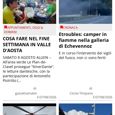
APPUNTAMENTI
,
OGGI &
CRONACA
DOMANI
Etroubles: camper in
COSA FARE NEL FINE
fiamme nella galleria
SETTIMANA IN VALLE
di Echevennoz
D’AOSTA
E in corso l'intervento dei vigili
SABATO 8 AGOSTO ALLEIN –
del fuoco, non ci sono feriti
All’area verde Le Plan-de-
Clavel prosegue “ItinerDante”,
le letture dantesche, con la
partecipazione di Antonello
Pistritto (...
di
di
gazzettamatin
Cinzia Timpano
il 07/08/2026
il 07/08/2026