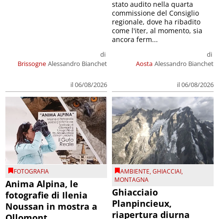
stato audito nella quarta
commissione del Consiglio
regionale, dove ha ribadito
come l'iter, al momento, sia
ancora ferm...
di
di
Brissogne
Alessandro Bianchet
Aosta
Alessandro Bianchet
il 06/08/2026
il 06/08/2026
FOTOGRAFIA
AMBIENTE
,
GHIACCIAI
,
MONTAGNA
Anima Alpina, le
Ghiacciaio
fotografie di Ilenia
Planpincieux,
Noussan in mostra a
riapertura diurna
Ollomont