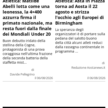
Atletica: Matilde
Atletica: Asta in Piazza
Abelli lotta come una
torna ad Aosta il 22
leonessa, la 4×400
agosto e strizza
azzurra firma il
l’occhio agli Europei di
primato nazionale, ma
Birmingham
resta fuori dalla finale
La speranza degli
dei Mondiali Under 20
organizzatori è di portare sulla
pedana del salotto buono
Buon debutto iridato della
della città alcuni atleti reduci
stellina della Cogne,
dalla rassegna continentale in
protagonista di una prova
programma ...
coraggiosa nell'ultima frazione
della seconda batteria della
staffetta mist...
di
Redazione Aostanews.it
di
Davide Pellegrino
il 06/08/2026
il 06/08/2026