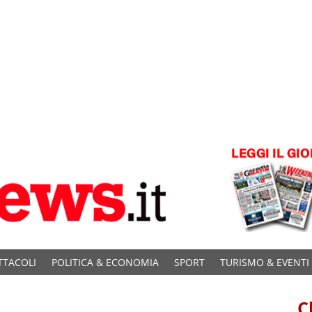
TTACOLI
POLITICA & ECONOMIA
SPORT
TURISMO & EVENTI
C