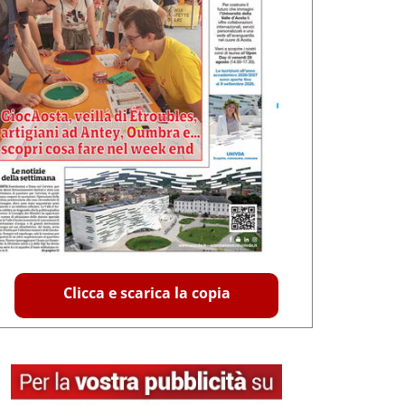
Clicca e scarica la copia