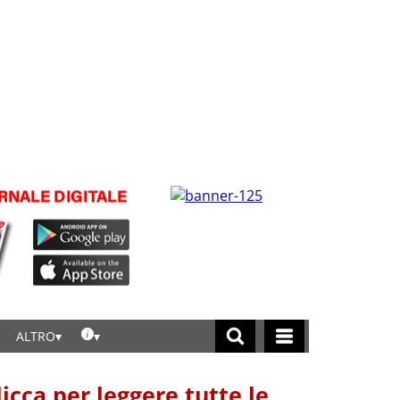
ALTRO
licca per leggere tutte le