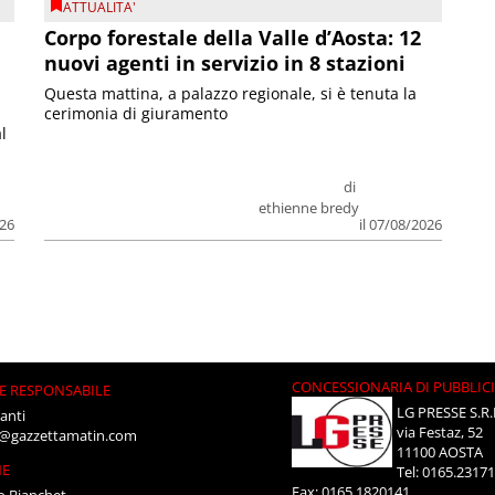
ATTUALITA'
Corpo forestale della Valle d’Aosta: 12
nuovi agenti in servizio in 8 stazioni
Questa mattina, a palazzo regionale, si è tenuta la
cerimonia di giuramento
l
di
ethienne bredy
026
il 07/08/2026
CONCESSIONARIA DI PUBBLIC
E RESPONSABILE
LG PRESSE S.R.
anti
via Festaz, 52
i@gazzettamatin.com
11100 AOSTA
NE
Tel: 0165.2317
Fax: 0165.1820141
o Bianchet