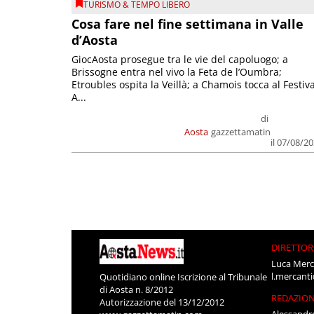
TURISMO & TEMPO LIBERO
Cosa fare nel fine settimana in Valle
d’Aosta
GiocAosta prosegue tra le vie del capoluogo; a
Brissogne entra nel vivo la Feta de l’Oumbra;
Etroubles ospita la Veillà; a Chamois tocca al Festiva
A...
di
Aosta
gazzettamatin
il 07/08/2
DIRETTOR
Luca Merc
l.mercant
Quotidiano online Iscrizione al Tribunale
di Aosta n. 8/2012
REDAZIO
Autorizzazione del 13/12/2012
Alessandr