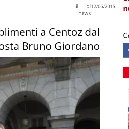
di
il
12/05/2015
n
news
plimenti a Centoz dal
C
Aosta Bruno Giordano