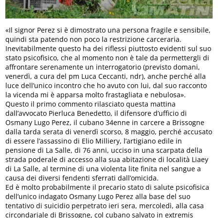
«Il signor Perez si è dimostrato una persona fragile e sensibile,
quindi sta patendo non poco la restrizione carceraria.
Inevitabilmente questo ha dei riflessi piuttosto evidenti sul suo
stato psicofisico, che al momento non è tale da permettergli di
affrontare serenamente un interrogatorio (previsto domani,
venerdì, a cura del pm Luca Ceccanti, ndr), anche perché alla
luce dell’unico incontro che ho avuto con lui, dal suo racconto
la vicenda mi è apparsa molto frastagliata e nebulosa».
Questo il primo commento rilasciato questa mattina
dall’avvocato Pierluca Benedetto, il difensore d’ufficio di
Osmany Lugo Perez, il cubano 34enne in carcere a Brissogne
dalla tarda serata di venerdì scorso, 8 maggio, perché accusato
di essere l’assassino di Elio Milliery, l’artigiano edile in
pensione di La Salle, di 76 anni, ucciso in una scarpata della
strada poderale di accesso alla sua abitazione di località Liaey
di La Salle, al termine di una violenta lite finita nel sangue a
causa dei diversi fendenti sferrati dall’omicida.
Ed è molto probabilmente il precario stato di salute psicofisica
dell’unico indagato Osmany Lugo Perez alla base del suo
tentativo di suicidio perpetrato ieri sera, mercoledì, alla casa
circondariale di Brissogne, col cubano salvato in extremis