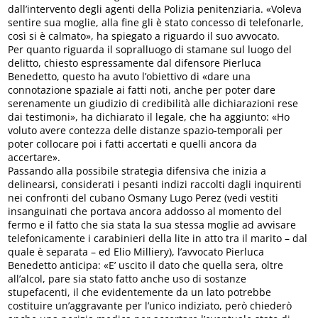
dall’intervento degli agenti della Polizia penitenziaria. «Voleva
sentire sua moglie, alla fine gli è stato concesso di telefonarle,
così si è calmato», ha spiegato a riguardo il suo avvocato.
Per quanto riguarda il sopralluogo di stamane sul luogo del
delitto, chiesto espressamente dal difensore Pierluca
Benedetto, questo ha avuto l’obiettivo di «dare una
connotazione spaziale ai fatti noti, anche per poter dare
serenamente un giudizio di credibilità alle dichiarazioni rese
dai testimoni», ha dichiarato il legale, che ha aggiunto: «Ho
voluto avere contezza delle distanze spazio-temporali per
poter collocare poi i fatti accertati e quelli ancora da
accertare».
Passando alla possibile strategia difensiva che inizia a
delinearsi, considerati i pesanti indizi raccolti dagli inquirenti
nei confronti del cubano Osmany Lugo Perez (vedi vestiti
insanguinati che portava ancora addosso al momento del
fermo e il fatto che sia stata la sua stessa moglie ad avvisare
telefonicamente i carabinieri della lite in atto tra il marito – dal
quale è separata – ed Elio Milliery), l’avvocato Pierluca
Benedetto anticipa: «E’ uscito il dato che quella sera, oltre
all’alcol, pare sia stato fatto anche uso di sostanze
stupefacenti, il che evidentemente da un lato potrebbe
costituire un’aggravante per l’unico indiziato, però chiederò