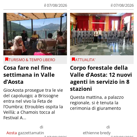
il 07/08/2026
il 07/08/2026
TURISMO & TEMPO LIBERO
ATTUALITA'
Cosa fare nel fine
Corpo forestale della
settimana in Valle
Valle d’Aosta: 12 nuovi
d’Aosta
agenti in servizio in 8
stazioni
GiocAosta prosegue tra le vie
del capoluogo; a Brissogne
Questa mattina, a palazzo
entra nel vivo la Feta de
regionale, si è tenuta la
l’Oumbra; Etroubles ospita la
cerimonia di giuramento
Veillà; a Chamois tocca al
Festival A...
di
di
Aosta
gazzettamatin
ethienne bredy