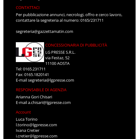
CONTATTACI
Per pubblicazione annunci, necrologi, offro e cerco lavoro,
contattare la segreteria al numero: 0165/231711
segreteria@gazzettamatin.com
CONCESSIONARIA DI PUBBLICITÀ
LG PRESSE S.R.L.
via Festaz, 52
11100 AOSTA
Tel: 0165.231711
Fax: 0165.1820141
E-mail
segreteria@lgpresse.com
RESPONSABILE DI AGENZIA
Arianna Gori Chisari
E-mail
a.chisari@lgpresse.com
Account
Luca Torino
l.torino@lgpresse.com
Ivana Cretier
i.cretier@lgpresse.com