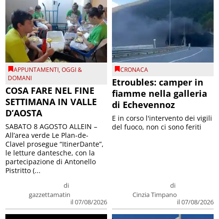
APPUNTAMENTI
,
OGGI &
CRONACA
DOMANI
Etroubles: camper in
COSA FARE NEL FINE
fiamme nella galleria
SETTIMANA IN VALLE
di Echevennoz
D’AOSTA
E in corso l'intervento dei vigili
SABATO 8 AGOSTO ALLEIN –
del fuoco, non ci sono feriti
All’area verde Le Plan-de-
Clavel prosegue “ItinerDante”,
le letture dantesche, con la
partecipazione di Antonello
Pistritto (...
di
di
gazzettamatin
Cinzia Timpano
il 07/08/2026
il 07/08/2026