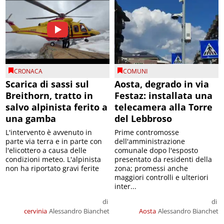
CRONACA
COMUNI
Scarica di sassi sul
Aosta, degrado in via
Breithorn, tratto in
Festaz: installata una
salvo alpinista ferito a
telecamera alla Torre
una gamba
del Lebbroso
L'intervento è avvenuto in
Prime contromosse
parte via terra e in parte con
dell'amministrazione
l'elicottero a causa delle
comunale dopo l'esposto
condizioni meteo. L'alpinista
presentato da residenti della
non ha riportato gravi ferite
zona; promessi anche
maggiori controlli e ulteriori
inter...
di
di
cervinia
Alessandro Bianchet
Aosta
Alessandro Bianchet