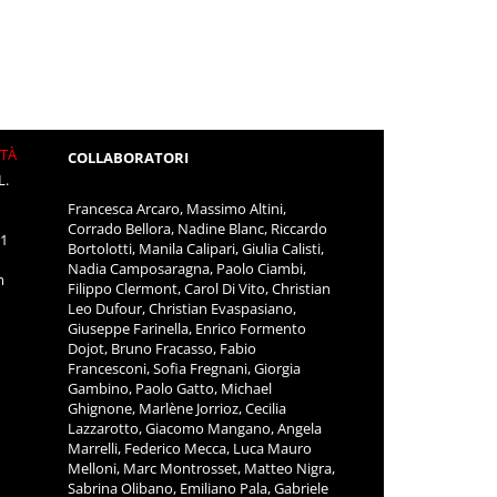
ITÀ
COLLABORATORI
L.
Francesca Arcaro, Massimo Altini,
Corrado Bellora, Nadine Blanc, Riccardo
11
Bortolotti, Manila Calipari, Giulia Calisti,
Nadia Camposaragna, Paolo Ciambi,
m
Filippo Clermont, Carol Di Vito, Christian
Leo Dufour, Christian Evaspasiano,
Giuseppe Farinella, Enrico Formento
Dojot, Bruno Fracasso, Fabio
Francesconi, Sofia Fregnani, Giorgia
Gambino, Paolo Gatto, Michael
Ghignone, Marlène Jorrioz, Cecilia
Lazzarotto, Giacomo Mangano, Angela
Marrelli, Federico Mecca, Luca Mauro
Melloni, Marc Montrosset, Matteo Nigra,
Sabrina Olibano, Emiliano Pala, Gabriele