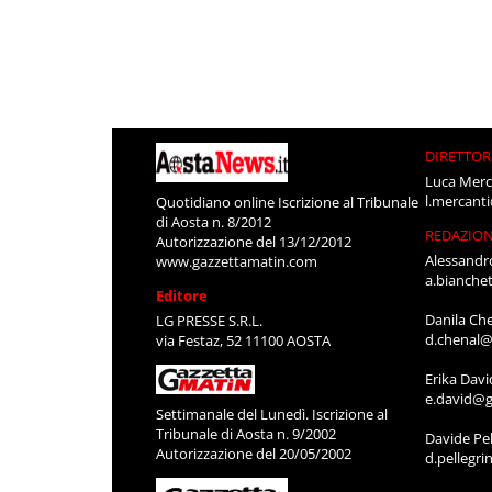
DIRETTOR
Luca Merc
l.mercant
Quotidiano online Iscrizione al Tribunale
di Aosta n. 8/2012
REDAZIO
Autorizzazione del 13/12/2012
Alessandr
www.gazzettamatin.com
a.bianche
Editore
Danila Ch
LG PRESSE S.R.L.
d.chenal@
via Festaz, 52 11100 AOSTA
Erika Davi
e.david@g
Settimanale del Lunedì. Iscrizione al
Tribunale di Aosta n. 9/2002
Davide Pel
Autorizzazione del 20/05/2002
d.pellegr