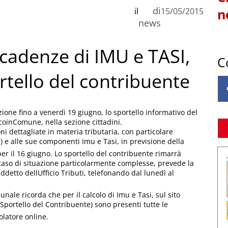
di
il
15/05/2015
n
news
 scadenze di IMU e TASI,
C
rtello del contribuente
ione fino a venerdì 19 giugno, lo sportello informativo del
icoinComune, nella sezione cittadini.
ioni dettagliate in materia tributaria, con particolare
) e alle sue componenti Imu e Tasi, in previsione della
er il 16 giugno. Lo sportello del contribuente rimarrà
n caso di situazione particolarmente complesse, prevede la
etto dellUfficio Tributi, telefonando dal lunedì al
nale ricorda che per il calcolo di Imu e Tasi, sul sito
portello del Contribuente) sono presenti tutte le
olatore online.