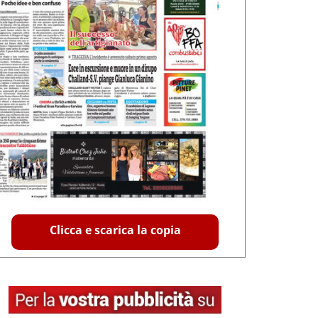
Clicca e scarica la copia