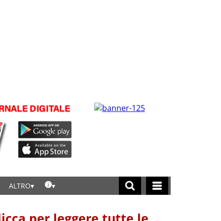
ALTRO
licca per leggere tutte le