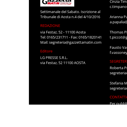
Cinzia Ti
c.timpan
Settimanale del Sabato. Iscrizione al
Tribunale di Aosta n.4 del 4/10/2016
Arianna P
a.papalia
REDAZIONE
via Festaz, 52 - 11100 Aosta
Thomas Pi
Tel: 0165/231711 - Fax: 0165/1820141
t.piccot@
Mail:
segreteria@gazzettamatin.com
Fausto Va
Editore
f.vassone
LG PRESSE S.R.L.
SEGRETER
via Festaz, 52 11100 AOSTA
Roberta P
segreteri
Stefania 
segreteri
CONTATT
Per pubbli
cerco lavo
0165/231
segreteri