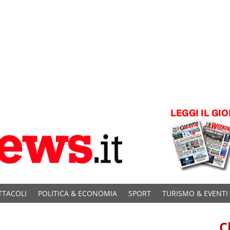
TTACOLI
POLITICA & ECONOMIA
SPORT
TURISMO & EVENTI
C