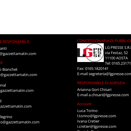
CONCESSIONARIA DI PUBBLIC
E RESPONSABILE
LG PRESSE S.R.
anti
via Festaz, 52
i@gazzettamatin.com
11100 AOSTA
NE
Tel: 0165.2317
Fax: 0165.1820141
o Bianchet
E-mail
segreteria@lgpresse.co
t@gazzettamatin.com
RESPONSABILE DI AGENZIA
enal
Arianna Gori Chisari
gazzettamatin.com
E-mail
a.chisari@lgpresse.com
d
Account
azzettamatin.com
Luca Torino
l.torino@lgpresse.com
legrino
Ivana Cretier
ino@gazzettamatin.com
i.cretier@lgpresse.com