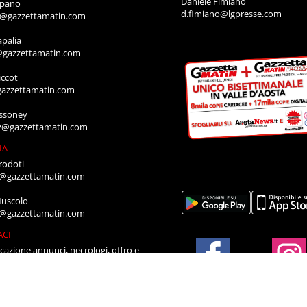
Daniele Fimiano
mpano
d.fimiano@lgpresse.com
o@gazzettamatin.com
apalia
@gazzettamatin.com
ccot
gazzettamatin.com
ssoney
y@gazzettamatin.com
IA
rodoti
a@gazzettamatin.com
Muscolo
a@gazzettamatin.com
ACI
cazione annunci, necrologi, offro e
ro, contattare la segreteria al numero:
711
a@gazzettamatin.com