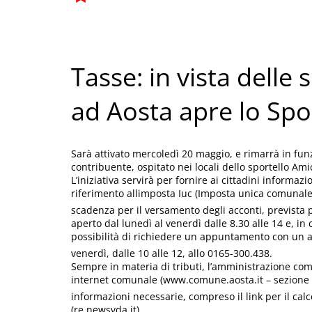
Tasse: in vista delle
ad Aosta apre lo Spo
Sarà attivato mercoledì 20 maggio, e rimarrà in funz
contribuente, ospitato nei locali dello sportello Am
L’iniziativa servirà per fornire ai cittadini informaz
riferimento allimposta Iuc (Imposta unica comunale
scadenza per il versamento degli acconti, prevista p
aperto dal lunedì al venerdì dalle 8.30 alle 14 e, i
possibilità di richiedere un appuntamento con un add
venerdì, dalle 10 alle 12, allo 0165-300.438.
Sempre in materia di tributi, l’amministrazione comu
internet comunale (www.comune.aosta.it – sezione S
informazioni necessarie, compreso il link per il calc
(re.newsvda.it)