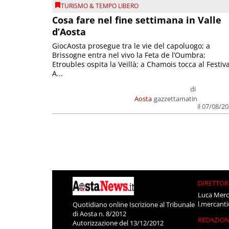
TURISMO & TEMPO LIBERO
Cosa fare nel fine settimana in Valle
d’Aosta
GiocAosta prosegue tra le vie del capoluogo; a
Brissogne entra nel vivo la Feta de l’Oumbra;
Etroubles ospita la Veillà; a Chamois tocca al Festiva
A...
di
Aosta
gazzettamatin
il 07/08/2
DIRETTOR
Luca Merc
l.mercant
Quotidiano online Iscrizione al Tribunale
di Aosta n. 8/2012
REDAZIO
Autorizzazione del 13/12/2012