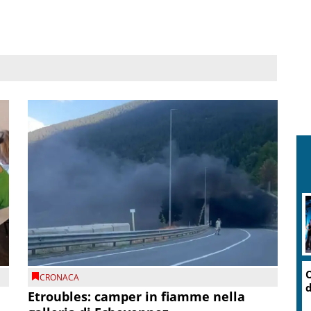
O
CRONACA
d
Etroubles: camper in fiamme nella