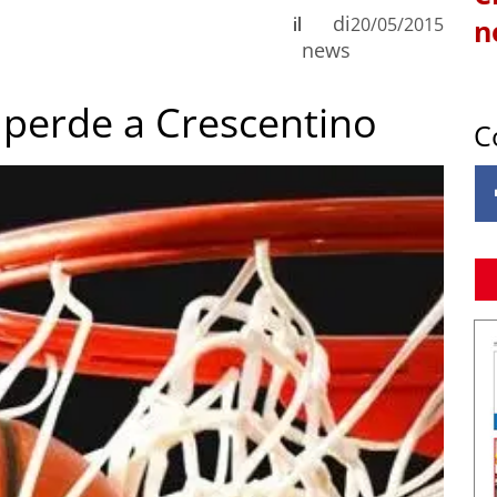
di
il
20/05/2015
n
news
i perde a Crescentino
C