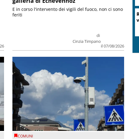
galleria di Echevennoz
E in corso l'intervento dei vigili del fuoco, non ci sono
R
feriti
v
di
Cinzia Timpano
026
il 07/08/2026
COMUNI