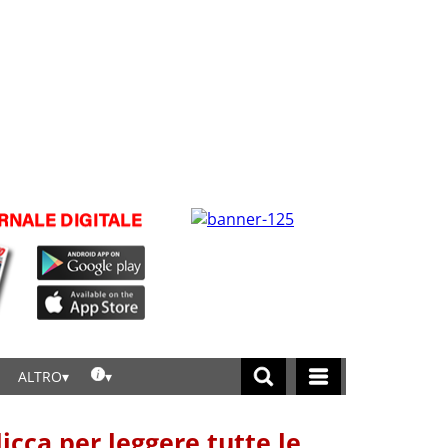
ALTRO
licca per leggere tutte le