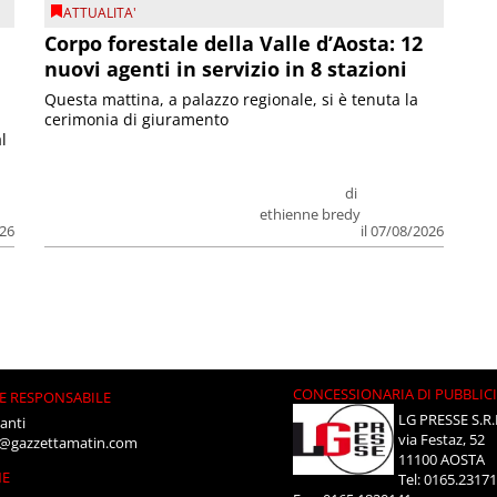
ATTUALITA'
Corpo forestale della Valle d’Aosta: 12
nuovi agenti in servizio in 8 stazioni
Questa mattina, a palazzo regionale, si è tenuta la
cerimonia di giuramento
l
di
ethienne bredy
026
il 07/08/2026
CONCESSIONARIA DI PUBBLIC
E RESPONSABILE
LG PRESSE S.R.
anti
via Festaz, 52
i@gazzettamatin.com
11100 AOSTA
NE
Tel: 0165.2317