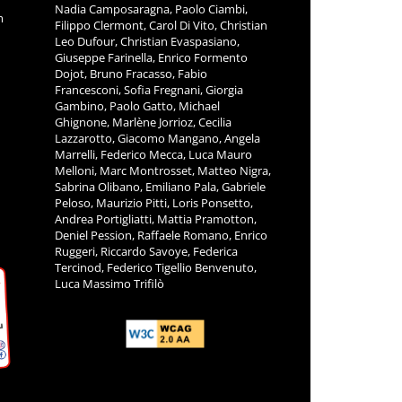
Nadia Camposaragna, Paolo Ciambi,
m
Filippo Clermont, Carol Di Vito, Christian
Leo Dufour, Christian Evaspasiano,
Giuseppe Farinella, Enrico Formento
Dojot, Bruno Fracasso, Fabio
Francesconi, Sofia Fregnani, Giorgia
Gambino, Paolo Gatto, Michael
Ghignone, Marlène Jorrioz, Cecilia
Lazzarotto, Giacomo Mangano, Angela
Marrelli, Federico Mecca, Luca Mauro
Melloni, Marc Montrosset, Matteo Nigra,
Sabrina Olibano, Emiliano Pala, Gabriele
Peloso, Maurizio Pitti, Loris Ponsetto,
Andrea Portigliatti, Mattia Pramotton,
Deniel Pession, Raffaele Romano, Enrico
Ruggeri, Riccardo Savoye, Federica
Tercinod, Federico Tigellio Benvenuto,
Luca Massimo Trifilò