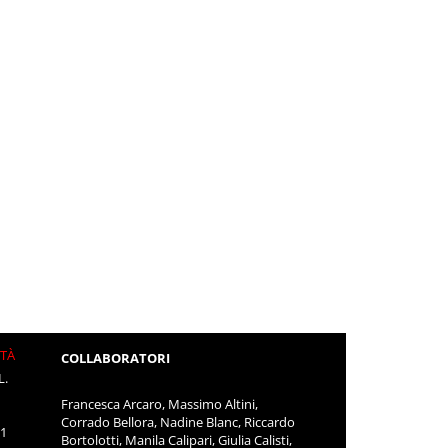
ITÀ
COLLABORATORI
L.
Francesca Arcaro, Massimo Altini,
Corrado Bellora, Nadine Blanc, Riccardo
11
Bortolotti, Manila Calipari, Giulia Calisti,