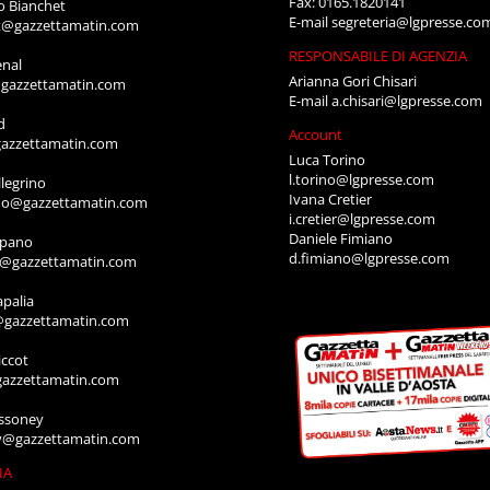
Fax: 0165.1820141
o Bianchet
E-mail
segreteria@lgpresse.co
t@gazzettamatin.com
RESPONSABILE DI AGENZIA
enal
Arianna Gori Chisari
gazzettamatin.com
E-mail
a.chisari@lgpresse.com
d
Account
azzettamatin.com
Luca Torino
l.torino@lgpresse.com
legrino
Ivana Cretier
ino@gazzettamatin.com
i.cretier@lgpresse.com
Daniele Fimiano
mpano
d.fimiano@lgpresse.com
o@gazzettamatin.com
apalia
@gazzettamatin.com
ccot
gazzettamatin.com
ssoney
y@gazzettamatin.com
IA