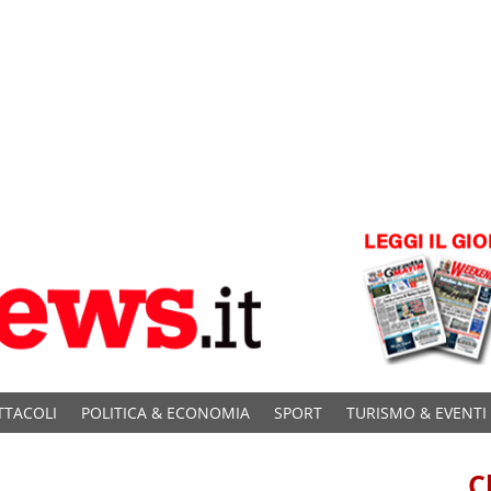
TTACOLI
POLITICA & ECONOMIA
SPORT
TURISMO & EVENTI
C