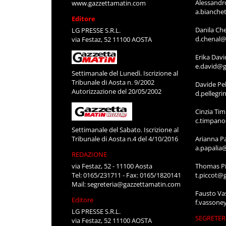
Alessandr
www.gazzettamatin.com
a.bianche
Editore
Danila Ch
LG PRESSE S.R.L.
d.chenal@
via Festaz, 52 11100 AOSTA
Erika Davi
e.david@g
Settimanale del Lunedì. Iscrizione al
Tribunale di Aosta n. 9/2002
Davide Pel
Autorizzazione del 20/05/2002
d.pellegr
Cinzia Ti
c.timpan
Settimanale del Sabato. Iscrizione al
Tribunale di Aosta n.4 del 4/10/2016
Arianna P
a.papalia
REDAZIONE
via Festaz, 52 - 11100 Aosta
Thomas Pi
Tel: 0165/231711 - Fax: 0165/1820141
t.piccot@
Mail:
segreteria@gazzettamatin.com
Fausto Va
Editore
f.vassone
LG PRESSE S.R.L.
SEGRETER
via Festaz, 52 11100 AOSTA