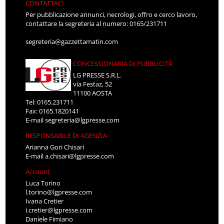
CONTATTACI
Per pubblicazione annunci, necrologi, offro e cerco lavoro,
contattare la segreteria al numero: 0165/231711
segreteria@gazzettamatin.com
CONCESSIONARIA DI PUBBLICITÀ
LG PRESSE S.R.L.
via Festaz, 52
11100 AOSTA
Tel: 0165.231711
Fax: 0165.1820141
E-mail
segreteria@lgpresse.com
RESPONSABILE DI AGENZIA
Arianna Gori Chisari
E-mail
a.chisari@lgpresse.com
Account
Luca Torino
l.torino@lgpresse.com
Ivana Cretier
i.cretier@lgpresse.com
Daniele Fimiano