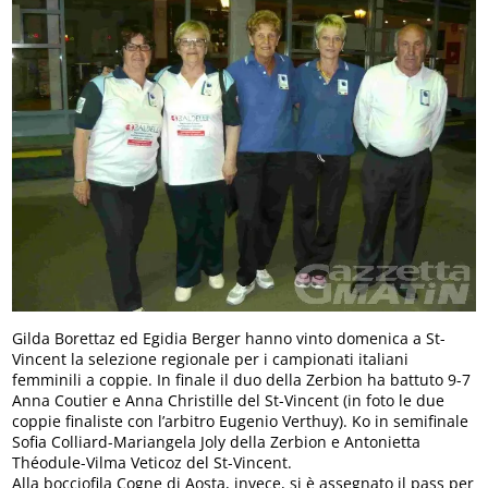
Gilda Borettaz ed Egidia Berger hanno vinto domenica a St-
Vincent la selezione regionale per i campionati italiani
femminili a coppie. In finale il duo della Zerbion ha battuto 9-7
Anna Coutier e Anna Christille del St-Vincent (in foto le due
coppie finaliste con l’arbitro Eugenio Verthuy). Ko in semifinale
Sofia Colliard-Mariangela Joly della Zerbion e Antonietta
Théodule-Vilma Veticoz del St-Vincent.
Alla bocciofila Cogne di Aosta, invece, si è assegnato il pass per