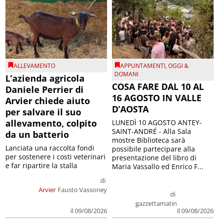
ALLEVAMENTO
APPUNTAMENTI
,
OGGI &
DOMANI
L’azienda agricola
COSA FARE DAL 10 AL
Daniele Perrier di
16 AGOSTO IN VALLE
Arvier chiede aiuto
D’AOSTA
per salvare il suo
allevamento, colpito
LUNEDÌ 10 AGOSTO ANTEY-
SAINT-ANDRÉ - Alla Sala
da un batterio
mostre Biblioteca sarà
Lanciata una raccolta fondi
possibile partecipare alla
per sostenere i costi veterinari
presentazione del libro di
e far ripartire la stalla
Maria Vassallo ed Enrico F...
di
Arvier
Fausto Vassoney
di
gazzettamatin
il 09/08/2026
il 09/08/2026