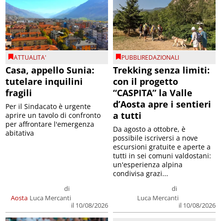
ATTUALITA'
PUBBLIREDAZIONALI
Casa, appello Sunia:
Trekking senza limiti:
tutelare inquilini
con il progetto
fragili
“CASPITA” la Valle
d’Aosta apre i sentieri
Per il Sindacato è urgente
a tutti
aprire un tavolo di confronto
per affrontare l'emergenza
Da agosto a ottobre, è
abitativa
possibile iscriversi a nove
escursioni gratuite e aperte a
tutti in sei comuni valdostani:
un'esperienza alpina
condivisa grazi...
di
di
Aosta
Luca Mercanti
Luca Mercanti
il 10/08/2026
il 10/08/2026