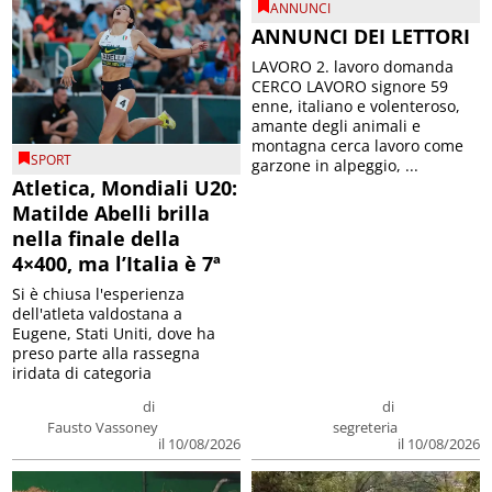
ANNUNCI
ANNUNCI DEI LETTORI
LAVORO 2. lavoro domanda
CERCO LAVORO signore 59
enne, italiano e volenteroso,
amante degli animali e
montagna cerca lavoro come
SPORT
garzone in alpeggio, ...
Atletica, Mondiali U20:
Matilde Abelli brilla
nella finale della
4×400, ma l’Italia è 7ª
Si è chiusa l'esperienza
dell'atleta valdostana a
Eugene, Stati Uniti, dove ha
preso parte alla rassegna
iridata di categoria
di
di
Fausto Vassoney
segreteria
il 10/08/2026
il 10/08/2026