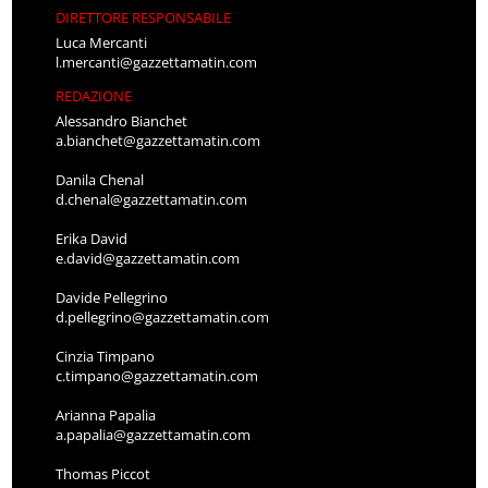
DIRETTORE RESPONSABILE
Luca Mercanti
l.mercanti@gazzettamatin.com
REDAZIONE
Alessandro Bianchet
a.bianchet@gazzettamatin.com
Danila Chenal
d.chenal@gazzettamatin.com
Erika David
e.david@gazzettamatin.com
Davide Pellegrino
d.pellegrino@gazzettamatin.com
Cinzia Timpano
c.timpano@gazzettamatin.com
Arianna Papalia
a.papalia@gazzettamatin.com
Thomas Piccot