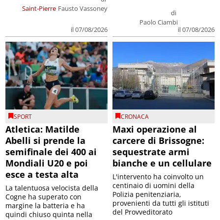
Saint-Pierre
Fausto Vassoney
di
Paolo Ciambi
il 07/08/2026
il 07/08/2026
SPORT
CRONACA
Atletica: Matilde
Maxi operazione al
Abelli si prende la
carcere di Brissogne:
semifinale dei 400 ai
sequestrate armi
Mondiali U20 e poi
bianche e un cellulare
esce a testa alta
L'intervento ha coinvolto un
centinaio di uomini della
La talentuosa velocista della
Polizia penitenziaria,
Cogne ha superato con
provenienti da tutti gli istituti
margine la batteria e ha
del Provveditorato
quindi chiuso quinta nella