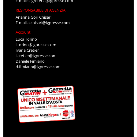
E-mail
segreteria@lgpresse.com
RESPONSABILE DI AGENZIA
Arianna Gori Chisari
E-mail
a.chisari@lgpresse.com
Account
Luca Torino
l.torino@lgpresse.com
Ivana Cretier
i.cretier@lgpresse.com
Daniele Fimiano
d.fimiano@lgpresse.com