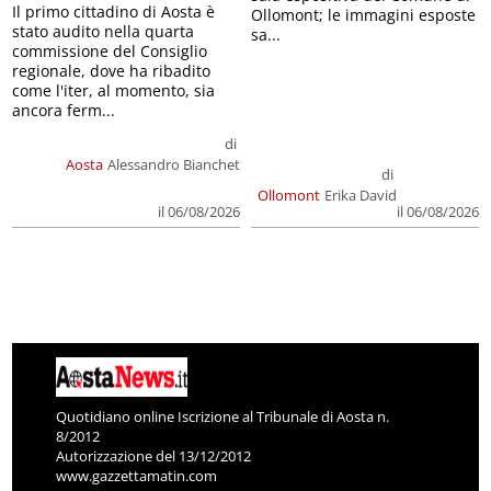
Il primo cittadino di Aosta è
Ollomont; le immagini esposte
stato audito nella quarta
sa...
commissione del Consiglio
regionale, dove ha ribadito
come l'iter, al momento, sia
ancora ferm...
di
Aosta
Alessandro Bianchet
di
Ollomont
Erika David
il 06/08/2026
il 06/08/2026
Quotidiano online Iscrizione al Tribunale di Aosta n.
8/2012
Autorizzazione del 13/12/2012
www.gazzettamatin.com