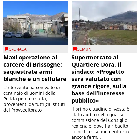
CRONACA
COMUNI
Maxi operazione al
Supermercato al
carcere di Brissogne:
Quartiere Dora, il
sequestrate armi
sindaco: «Progetto
bianche e un cellulare
sarà valutato con
grande rigore, sulla
L'intervento ha coinvolto un
base dell’interesse
centinaio di uomini della
Polizia penitenziaria,
pubblico»
provenienti da tutti gli istituti
Il primo cittadino di Aosta è
del Provveditorato
stato audito nella quarta
commissione del Consiglio
regionale, dove ha ribadito
come l'iter, al momento, sia
ancora ferm...