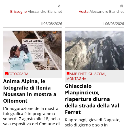
di
di
Brissogne
Alessandro Bianchet
Aosta
Alessandro Bianchet
il 06/08/2026
il 06/08/2026
FOTOGRAFIA
AMBIENTE
,
GHIACCIAI
,
MONTAGNA
Anima Alpina, le
Ghiacciaio
fotografie di Ilenia
Planpincieux,
Noussan in mostra a
riapertura diurna
Ollomont
della strada della Val
L'inaugurazione della mostra
Ferret
fotografica è in programma
venerdì 7 agosto alle 18, nella
Riapre oggi, giovedì 6 agosto,
sala espositiva del Comune di
solo di giorno e solo in