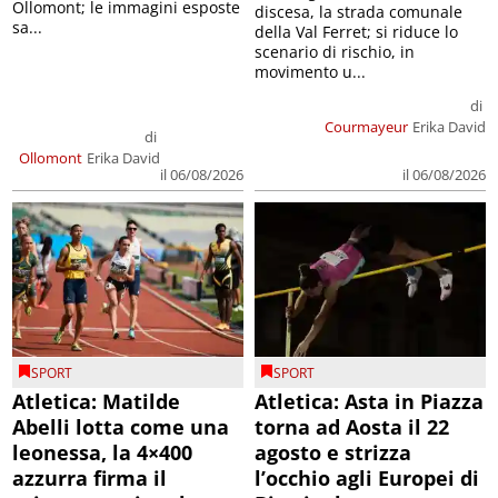
Ollomont; le immagini esposte
discesa, la strada comunale
sa...
della Val Ferret; si riduce lo
scenario di rischio, in
movimento u...
di
Courmayeur
Erika David
di
Ollomont
Erika David
il 06/08/2026
il 06/08/2026
SPORT
SPORT
Atletica: Matilde
Atletica: Asta in Piazza
Abelli lotta come una
torna ad Aosta il 22
leonessa, la 4×400
agosto e strizza
azzurra firma il
l’occhio agli Europei di