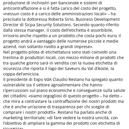
produzione di inchiostri per banconote e sistemi di
anticontraffazione e si è fatta carico del costo del progetto,
«nessun costo è a carico delle amministrazioni locali» – ha
precisato la dottoressa Roberta Sirio, Business Development
Director di Sicpa Security Solutions. Secondo quanto riferito
dalla stessa manager, il costo dell’etichetta è assorbibile,
irrisorio anche rispetto a un prodotto che costa pochi euro; il
progetto andrà a vantaggio delle numerose piccole e medie
aziend, non soltanto rivolto a grandi imprese».
Nel progetto pilota di etichettatura sono stati coinvolti una
trentina di produttori locali, con mezzo milione di prodotti che
tra qualche giorno sarà in vendita con la nuova etichetta di
sicurezza che riporta il logo dei Saveurs du Val d’Aoste, la
coppa del’amicizia.
Il presidente di Expo VdA Claudio Restano ha spiegato quanto
vulnerabile sia il settore agroalimentare che hanno
ripercussioni sul piano economiche e conseguenze sulla salute
dei cittadini; «siamo orgogliosi di questo progetto – ha detto –
che mira a contrastare la contraffazione dei nostri prodotti ma
che è anche un’azione di trasparenza per chi sceglie di
comprare i nostri prodotti». Restano ha parlato anche di
marketing territoriale; «di fare vedere la nostra unicità, con
l’obiettivo di ampliare la gamma dei prodotti con etichetta di
sicurezza».