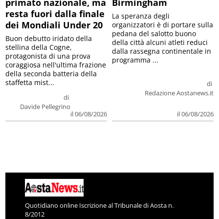
primato nazionale, ma
Birmingham
resta fuori dalla finale
La speranza degli
dei Mondiali Under 20
organizzatori è di portare sulla
pedana del salotto buono
Buon debutto iridato della
della città alcuni atleti reduci
stellina della Cogne,
dalla rassegna continentale in
protagonista di una prova
programma ...
coraggiosa nell'ultima frazione
della seconda batteria della
staffetta mist...
di
Redazione Aostanews.it
di
Davide Pellegrino
il 06/08/2026
il 06/08/2026
Quotidiano online Iscrizione al Tribunale di Aosta n.
8/2012