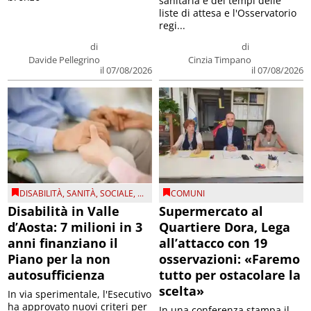
sanitaria e dei tempi delle
liste di attesa e l'Osservatorio
regi...
di
di
Davide Pellegrino
Cinzia Timpano
il 07/08/2026
il 07/08/2026
DISABILITÀ
,
SANITÀ
,
SOCIALE
, ...
COMUNI
Disabilità in Valle
Supermercato al
d’Aosta: 7 milioni in 3
Quartiere Dora, Lega
anni finanziano il
all’attacco con 19
Piano per la non
osservazioni: «Faremo
autosufficienza
tutto per ostacolare la
scelta»
In via sperimentale, l'Esecutivo
ha approvato nuovi criteri per
In una conferenza stampa il