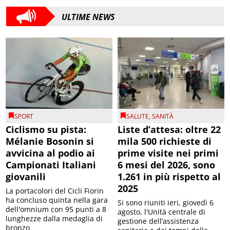
ULTIME NEWS
SPORT
SALUTE
,
SANITÀ
Ciclismo su pista:
Liste d’attesa: oltre 22
Mélanie Bosonin si
mila 500 richieste di
avvicina al podio ai
prime visite nei primi
Campionati Italiani
6 mesi del 2026, sono
giovanili
1.261 in più rispetto al
2025
La portacolori del Cicli Fiorin
ha concluso quinta nella gara
Si sono riuniti ieri, giovedì 6
dell'omnium con 95 punti a 8
agosto, l'Unità centrale di
lunghezze dalla medaglia di
gestione dell’assistenza
bronzo