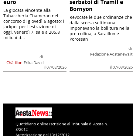
euro
serbatoi di Tramil e
Bornyon
La giocata vincente alla
Tabaccheria Chameran nel
Revocate le due ordinanze che
concorso di giovedì 6 agosto; il
dalla scorsa settimana
jackpot per l'estrazione di
imponevano la bollitura nella
oggi, venerdì 7, sale a 205,8
pre-collina, a Saraillon e
milioni d...
Porossan
di
Redazione Aostanews.it
di
Châtillon
Erika David
il 07/08/2026
il 07/08/2026
Quotidiano online Iscrizione al Tribunale di Aosta n.
8/2012
Autorizzazione del 13/12/2012