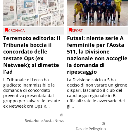
CRONACA
SPORT
Terremoto editoria: il
Futsal: niente serie A
Tribunale boccia il
femminile per l’Aosta
concordato delle
511, la Divisione
testate Ops (ex
nazionale non accoglie
Netweek); si dimette
la domanda di
l’ad
ripescaggio
Il Tribunale di Lecco ha
La Divisione calcio a 5 ha
giudicato inammissibile la
deciso di non varare un girone
domanda di concordato
dispari, lasciando il club del
preventivo presentata dal
capoluogo regionale in B;
gruppo per salvare le testate
ufficializzate le avversarie dei
ex Netweek ora Ops R...
gi...
di
Redazione Aosta News
di
Davide Pellegrino