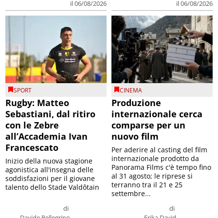
il 06/08/2026
il 06/08/2026
SPORT
CINEMA
Rugby: Matteo
Produzione
Sebastiani, dal ritiro
internazionale cerca
con le Zebre
comparse per un
all’Accademia Ivan
nuovo film
Francescato
Per aderire al casting del film
internazionale prodotto da
Inizio della nuova stagione
Panorama Films c'è tempo fino
agonistica all'insegna delle
al 31 agosto; le riprese si
soddisfazioni per il giovane
terranno tra il 21 e 25
talento dello Stade Valdôtain
settembre...
di
di
Davide Pellegrino
Erika David