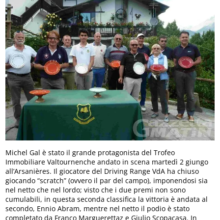
Michel Gal è stato il grande protagonista del Trofeo
Immobiliare Valtournenche andato in scena martedì 2 giungo
all’Arsanières. Il giocatore del Driving Range VdA ha chiuso
giocando “scratch” (ovvero il par del campo), imponendosi sia
nel netto che nel lordo; visto che i due premi non sono
cumulabili, in questa seconda classifica la vittoria è andata al
secondo, Ennio Abram, mentre nel netto il podio è stato
completato da Franco Marguerettaz e Giulio Scopacasa. In