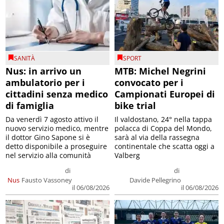
SANITÀ
SPORT
Nus: in arrivo un
MTB: Michel Negrini
ambulatorio per i
convocato per i
cittadini senza medico
Campionati Europei di
di famiglia
bike trial
Da venerdì 7 agosto attivo il
Il valdostano, 24° nella tappa
nuovo servizio medico, mentre
polacca di Coppa del Mondo,
il dottor Gino Sapone si è
sarà al via della rassegna
detto disponibile a proseguire
continentale che scatta oggi a
nel servizio alla comunità
Valberg
di
di
Nus
Fausto Vassoney
Davide Pellegrino
il 06/08/2026
il 06/08/2026