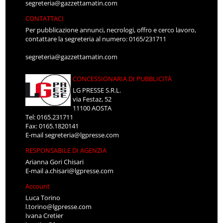
segreteria@gazzettamatin.com
CONTATTACI
Per pubblicazione annunci, necrologi, offro e cerco lavoro,
contattare la segreteria al numero: 0165/231711
segreteria@gazzettamatin.com
CONCESSIONARIA DI PUBBLICITÀ
LG PRESSE S.R.L.
via Festaz, 52
11100 AOSTA
Tel: 0165.231711
Fax: 0165.1820141
E-mail
segreteria@lgpresse.com
RESPONSABILE DI AGENZIA
Arianna Gori Chisari
E-mail
a.chisari@lgpresse.com
Account
Luca Torino
l.torino@lgpresse.com
Ivana Cretier