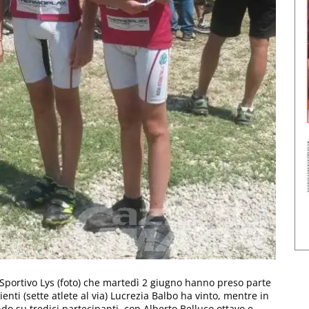
b Sportivo Lys (foto) che martedì 2 giugno hanno preso parte
nti (sette atlete al via) Lucrezia Balbo ha vinto, mentre in
o su tredici partecipanti, con Alberto Belluco ottavo e