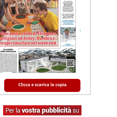
Clicca e scarica la copia