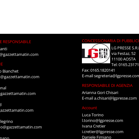
CONCESSIONARIA DI PUBBLIC
E RESPONSABILE
LG PRESSE S.R.
anti
via Festaz, 52
i@gazzettamatin.com
11100 AOSTA
NE
Tel: 0165.2317
Fax: 0165.1820141
o Bianchet
E-mail
segreteria@lgpresse.co
t@gazzettamatin.com
RESPONSABILE DI AGENZIA
enal
Arianna Gori Chisari
gazzettamatin.com
E-mail
a.chisari@lgpresse.com
d
Account
azzettamatin.com
Luca Torino
l.torino@lgpresse.com
legrino
Ivana Cretier
ino@gazzettamatin.com
i.cretier@lgpresse.com
Daniele Fimiano
mpano