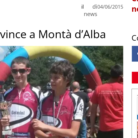
di
il
04/06/2015
n
news
vince a Montà d’Alba
C