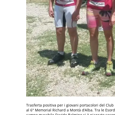
Trasferta positiva per i giovani portacolori del Clu
al 6° Memorial Richard a Montà d’Alba. Tra le Esordie
campo maschile Davide Balmino si è piazzato second