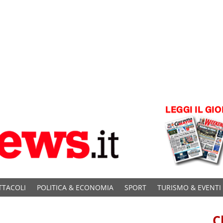
TTACOLI
POLITICA & ECONOMIA
SPORT
TURISMO & EVENTI
C