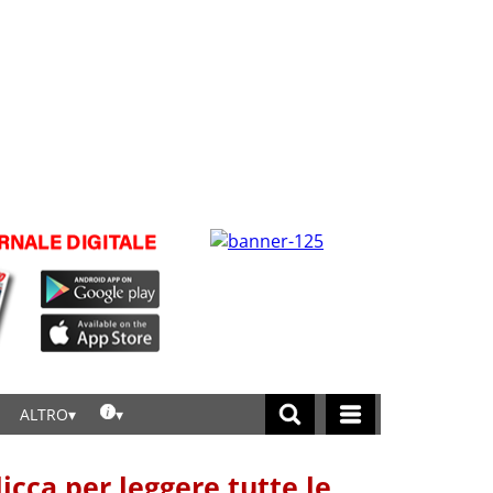
ALTRO
licca per leggere tutte le