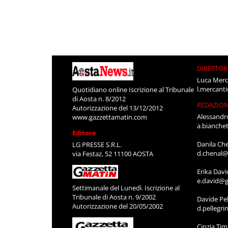
DIRETTOR
Luca Merc
l.mercant
Quotidiano online Iscrizione al Tribunale
di Aosta n. 8/2012
REDAZIO
Autorizzazione del 13/12/2012
Alessandr
www.gazzettamatin.com
a.bianche
Editore
Danila Ch
LG PRESSE S.R.L.
d.chenal@
via Festaz, 52 11100 AOSTA
Erika Davi
e.david@g
Settimanale del Lunedì. Iscrizione al
Tribunale di Aosta n. 9/2002
Davide Pel
Autorizzazione del 20/05/2002
d.pellegr
Cinzia Ti