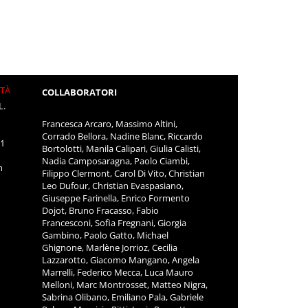
ITÀ
COLLABORATORI
L.
Francesca Arcaro, Massimo Altini,
Corrado Bellora, Nadine Blanc, Riccardo
11
Bortolotti, Manila Calipari, Giulia Calisti,
Nadia Camposaragna, Paolo Ciambi,
m
Filippo Clermont, Carol Di Vito, Christian
Leo Dufour, Christian Evaspasiano,
Giuseppe Farinella, Enrico Formento
Dojot, Bruno Fracasso, Fabio
Francesconi, Sofia Fregnani, Giorgia
Gambino, Paolo Gatto, Michael
Ghignone, Marlène Jorrioz, Cecilia
Lazzarotto, Giacomo Mangano, Angela
Marrelli, Federico Mecca, Luca Mauro
Melloni, Marc Montrosset, Matteo Nigra,
Sabrina Olibano, Emiliano Pala, Gabriele