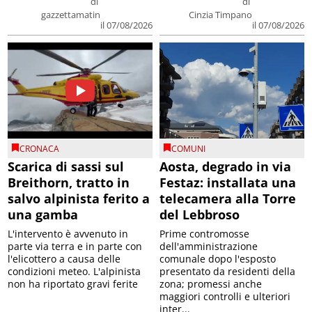
di
di
gazzettamatin
Cinzia Timpano
il 07/08/2026
il 07/08/2026
CRONACA
COMUNI
Scarica di sassi sul
Aosta, degrado in via
Breithorn, tratto in
Festaz: installata una
salvo alpinista ferito a
telecamera alla Torre
una gamba
del Lebbroso
L'intervento è avvenuto in
Prime contromosse
parte via terra e in parte con
dell'amministrazione
l'elicottero a causa delle
comunale dopo l'esposto
condizioni meteo. L'alpinista
presentato da residenti della
non ha riportato gravi ferite
zona; promessi anche
maggiori controlli e ulteriori
inter...