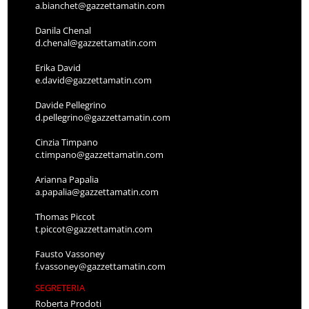
a.bianchet@gazzettamatin.com
Danila Chenal
d.chenal@gazzettamatin.com
Erika David
e.david@gazzettamatin.com
Davide Pellegrino
d.pellegrino@gazzettamatin.com
Cinzia Timpano
c.timpano@gazzettamatin.com
Arianna Papalia
a.papalia@gazzettamatin.com
Thomas Piccot
t.piccot@gazzettamatin.com
Fausto Vassoney
f.vassoney@gazzettamatin.com
SEGRETERIA
Roberta Prodoti