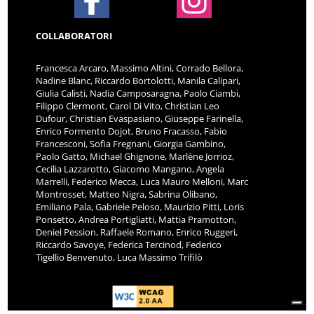
COLLABORATORI
Francesca Arcaro, Massimo Altini, Corrado Bellora,
Nadine Blanc, Riccardo Bortolotti, Manila Calipari,
Giulia Calisti, Nadia Camposaragna, Paolo Ciambi,
Filippo Clermont, Carol Di Vito, Christian Leo
Dufour, Christian Evaspasiano, Giuseppe Farinella,
Enrico Formento Dojot, Bruno Fracasso, Fabio
Francesconi, Sofia Fregnani, Giorgia Gambino,
Paolo Gatto, Michael Ghignone, Marlène Jorrioz,
Cecilia Lazzarotto, Giacomo Mangano, Angela
Marrelli, Federico Mecca, Luca Mauro Melloni, Marc
Montrosset, Matteo Nigra, Sabrina Olibano,
Emiliano Pala, Gabriele Peloso, Maurizio Pitti, Loris
Ponsetto, Andrea Portigliatti, Mattia Pramotton,
Deniel Pession, Raffaele Romano, Enrico Ruggeri,
Riccardo Savoye, Federica Tercinod, Federico
Tigellio Benvenuto, Luca Massimo Trifilò