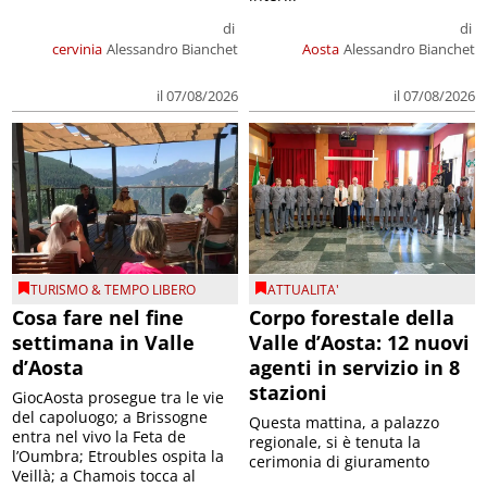
di
di
cervinia
Alessandro Bianchet
Aosta
Alessandro Bianchet
il 07/08/2026
il 07/08/2026
TURISMO & TEMPO LIBERO
ATTUALITA'
Cosa fare nel fine
Corpo forestale della
settimana in Valle
Valle d’Aosta: 12 nuovi
d’Aosta
agenti in servizio in 8
stazioni
GiocAosta prosegue tra le vie
del capoluogo; a Brissogne
Questa mattina, a palazzo
entra nel vivo la Feta de
regionale, si è tenuta la
l’Oumbra; Etroubles ospita la
cerimonia di giuramento
Veillà; a Chamois tocca al