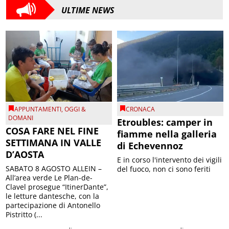
ULTIME NEWS
APPUNTAMENTI
,
OGGI &
CRONACA
DOMANI
Etroubles: camper in
COSA FARE NEL FINE
fiamme nella galleria
SETTIMANA IN VALLE
di Echevennoz
D’AOSTA
E in corso l'intervento dei vigili
SABATO 8 AGOSTO ALLEIN –
del fuoco, non ci sono feriti
All’area verde Le Plan-de-
Clavel prosegue “ItinerDante”,
le letture dantesche, con la
partecipazione di Antonello
Pistritto (...