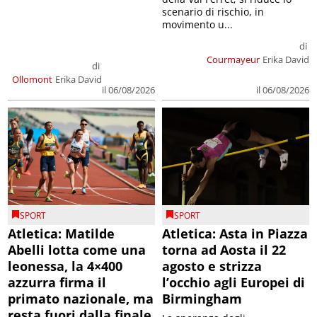
scenario di rischio, in
movimento u...
di
Courmayeur
Erika David
di
Ollomont
Erika David
il 06/08/2026
il 06/08/2026
SPORT
SPORT
Atletica: Matilde
Atletica: Asta in Piazza
Abelli lotta come una
torna ad Aosta il 22
leonessa, la 4×400
agosto e strizza
azzurra firma il
l’occhio agli Europei di
primato nazionale, ma
Birmingham
resta fuori dalla finale