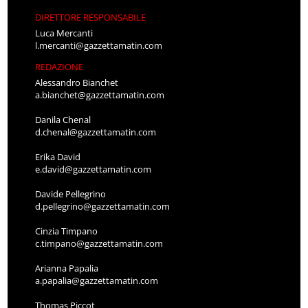
DIRETTORE RESPONSABILE
Luca Mercanti
l.mercanti@gazzettamatin.com
REDAZIONE
Alessandro Bianchet
a.bianchet@gazzettamatin.com
Danila Chenal
d.chenal@gazzettamatin.com
Erika David
e.david@gazzettamatin.com
Davide Pellegrino
d.pellegrino@gazzettamatin.com
Cinzia Timpano
c.timpano@gazzettamatin.com
Arianna Papalia
a.papalia@gazzettamatin.com
Thomas Piccot