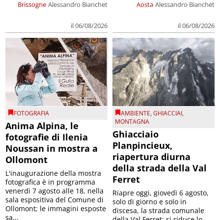
Brissogne
Alessandro Bianchet
Aosta
Alessandro Bianchet
il 06/08/2026
il 06/08/2026
FOTOGRAFIA
AMBIENTE
,
GHIACCIAI
,
MONTAGNA
Anima Alpina, le
Ghiacciaio
fotografie di Ilenia
Planpincieux,
Noussan in mostra a
riapertura diurna
Ollomont
della strada della Val
L'inaugurazione della mostra
Ferret
fotografica è in programma
venerdì 7 agosto alle 18, nella
Riapre oggi, giovedì 6 agosto,
sala espositiva del Comune di
solo di giorno e solo in
Ollomont; le immagini esposte
discesa, la strada comunale
sa...
della Val Ferret; si riduce lo