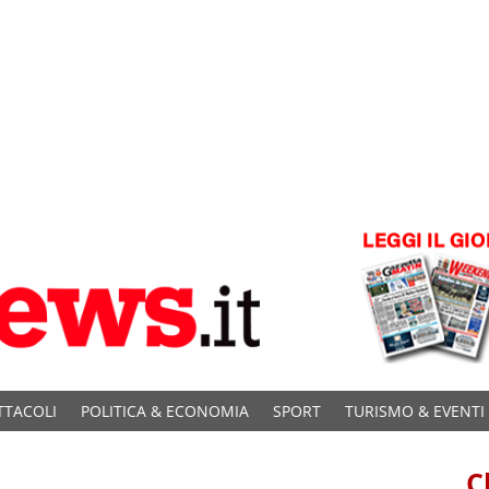
TTACOLI
POLITICA & ECONOMIA
SPORT
TURISMO & EVENTI
C