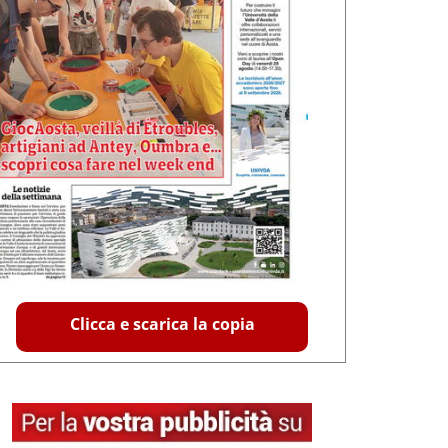
Clicca e scarica la copia