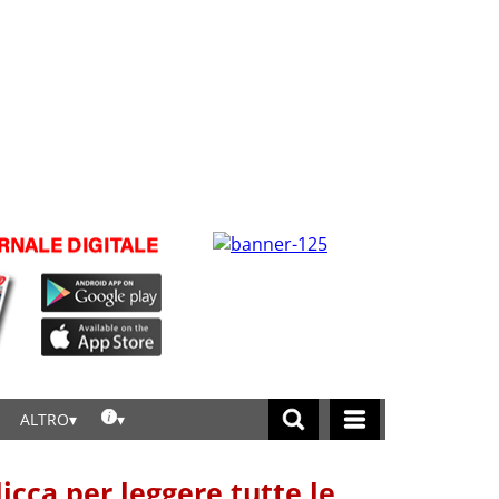
ALTRO
licca per leggere tutte le