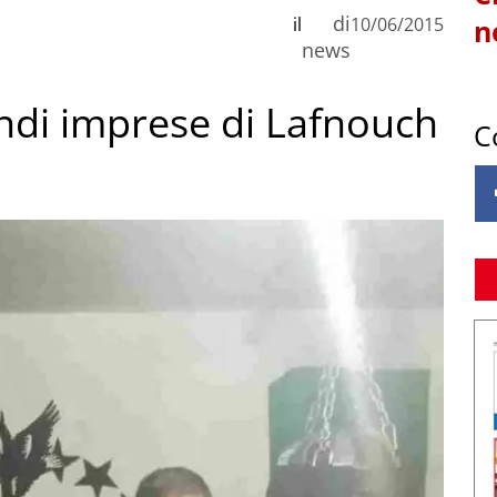
di
il
10/06/2015
n
news
di imprese di Lafnouch
C