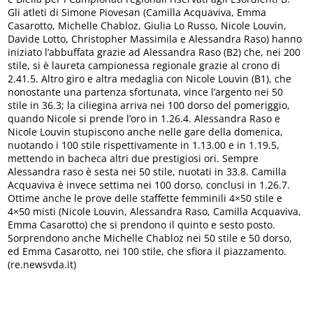
Gli atleti di Simone Piovesan (Camilla Acquaviva, Emma
Casarotto, Michelle Chabloz, Giulia Lo Russo, Nicole Louvin,
Davide Lotto, Christopher Massimila e Alessandra Raso) hanno
iniziato l’abbuffata grazie ad Alessandra Raso (B2) che, nei 200
stile, si è laureta campionessa regionale grazie al crono di
2.41.5. Altro giro e altra medaglia con Nicole Louvin (B1), che
nonostante una partenza sfortunata, vince l’argento nei 50
stile in 36.3; la ciliegina arriva nei 100 dorso del pomeriggio,
quando Nicole si prende l’oro in 1.26.4. Alessandra Raso e
Nicole Louvin stupiscono anche nelle gare della domenica,
nuotando i 100 stile rispettivamente in 1.13.00 e in 1.19.5,
mettendo in bacheca altri due prestigiosi ori. Sempre
Alessandra raso è sesta nei 50 stile, nuotati in 33.8. Camilla
Acquaviva è invece settima nei 100 dorso, conclusi in 1.26.7.
Ottime anche le prove delle staffette femminili 4×50 stile e
4×50 misti (Nicole Louvin, Alessandra Raso, Camilla Acquaviva,
Emma Casarotto) che si prendono il quinto e sesto posto.
Sorprendono anche Michelle Chabloz nei 50 stile e 50 dorso,
ed Emma Casarotto, nei 100 stile, che sfiora il piazzamento.
(re.newsvda.it)