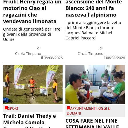
Friuli: Henry regala un
ascensione del Monte
motorino Ciao ai
Bianco: 240 anni fa
ragazzini che
nasceva l’alpinismo
vendevano limonata
I primi a raggiungere la vetta
del Monte Bianco furono
Ondata di generosità per i tre
Jacques Balmat e Michel
giovani della provincia di
Gabriel Paccard
Udine
di
di
Cinzia Timpano
Cinzia Timpano
il 08/08/2026
il 08/08/2026
SPORT
APPUNTAMENTI
,
OGGI &
DOMANI
Trail: Daniel Thedy e
COSA FARE NEL FINE
Michela Comola
SETTIMANA IN VALLE