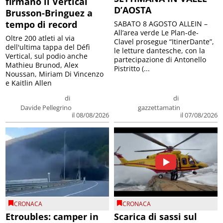
firmano il Vertical
D’AOSTA
Brusson-Bringuez a
tempo di record
SABATO 8 AGOSTO ALLEIN –
All’area verde Le Plan-de-
Oltre 200 atleti al via
Clavel prosegue “ItinerDante”,
dell'ultima tappa del Défì
le letture dantesche, con la
Vertical, sul podio anche
partecipazione di Antonello
Mathieu Brunod, Alex
Pistritto (...
Noussan, Miriam Di Vincenzo
e Kaitlin Allen
di
di
Davide Pellegrino
gazzettamatin
il 08/08/2026
il 07/08/2026
CRONACA
CRONACA
Etroubles: camper in
Scarica di sassi sul