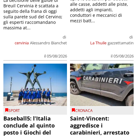
La decisione delle guide di
alle casse, addetti alle piste,
Breuil Cervinia è scattata a
addetti agli impianti,
seguito della frana di oggi
conduttori e meccanici di
sulla parete sud del Cervino;
mezzi batt...
gli esperti raccomandano
massima at...
di
di
cervinia
Alessandro Bianchet
La Thuile
gazzettamatin
il 05/08/2026
il 05/08/2026
SPORT
CRONACA
Baseball5: l’Italia
Saint-Vincent:
conclude al quinto
aggredisce i
posto i Giochi del
carabinieri, arrestato