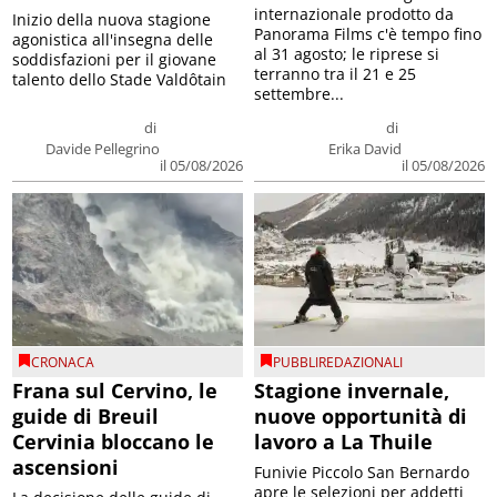
internazionale prodotto da
Inizio della nuova stagione
Panorama Films c'è tempo fino
agonistica all'insegna delle
al 31 agosto; le riprese si
soddisfazioni per il giovane
terranno tra il 21 e 25
talento dello Stade Valdôtain
settembre...
di
di
Davide Pellegrino
Erika David
il 05/08/2026
il 05/08/2026
CRONACA
PUBBLIREDAZIONALI
Frana sul Cervino, le
Stagione invernale,
guide di Breuil
nuove opportunità di
Cervinia bloccano le
lavoro a La Thuile
ascensioni
Funivie Piccolo San Bernardo
apre le selezioni per addetti