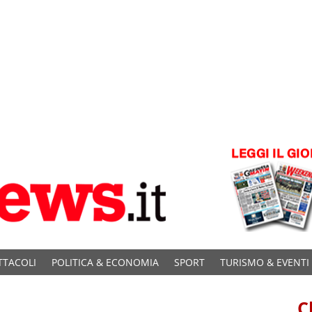
TTACOLI
POLITICA & ECONOMIA
SPORT
TURISMO & EVENTI
C