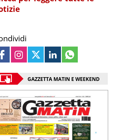
otizie
ondividi
GAZZETTA MATIN E WEEKEND