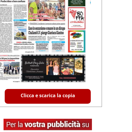
Clicca e scarica la copia