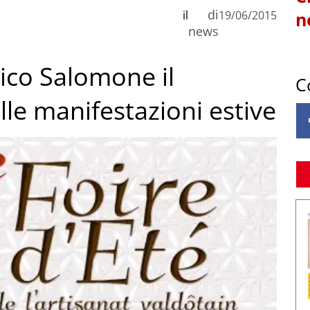
di
il
19/06/2015
n
news
rico Salomone il
C
lle manifestazioni estive