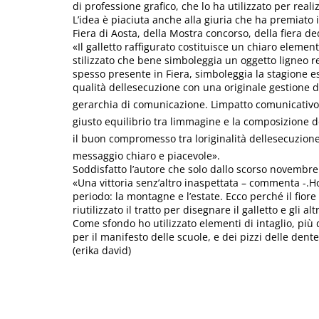
di professione grafico, che lo ha utilizzato per reali
L’idea è piaciuta anche alla giuria che ha premiato
Fiera di Aosta, della Mostra concorso, della fiera d
«Il galletto raffigurato costituisce un chiaro elemen
stilizzato che bene simboleggia un oggetto ligneo re
spesso presente in Fiera, simboleggia la stagione es
qualità dellesecuzione con una originale gestione del
gerarchia di comunicazione. Limpatto comunicativo 
giusto equilibrio tra limmagine e la composizione d
il buon compromesso tra loriginalità dellesecuzion
messaggio chiaro e piacevole».
Soddisfatto l’autore che solo dallo scorso novembre
«Una vittoria senz’altro inaspettata – commenta -.Ho 
periodo: la montagne e l’estate. Ecco perché il fiore
riutilizzato il tratto per disegnare il galletto e gli a
Come sfondo ho utilizzato elementi di intaglio, più 
per il manifesto delle scuole, e dei pizzi delle dentel
(erika david)