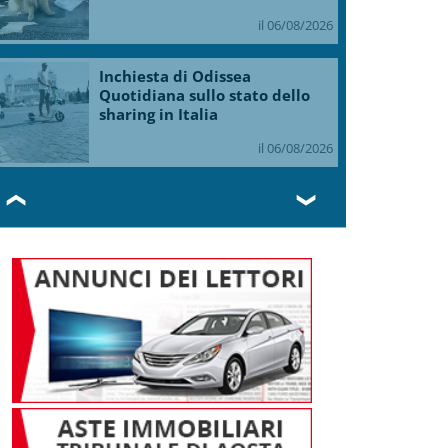
il 06/08/2026
Inchiesta di Odissea
Quotidiana sullo stato dello
sharing in Italia
il 06/08/2026
❮
❯