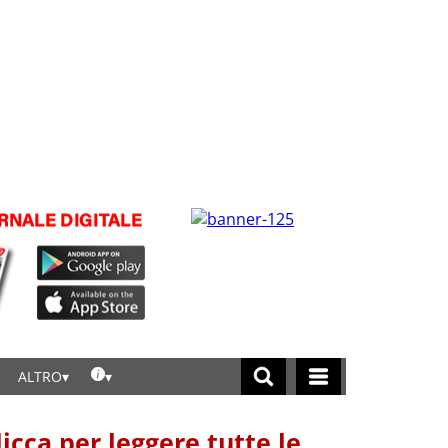
ALTRO
licca per leggere tutte le