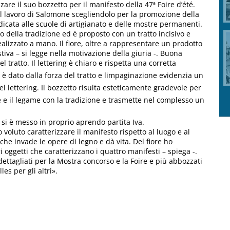
zzare il suo bozzetto per il manifesto della 47ª Foire d’été.
 il lavoro di Salomone scegliendolo per la promozione della
edicata alle scuole di artigianato e delle mostre permanenti.
to della tradizione ed è proposto con un tratto incisivo e
alizzato a mano. Il fiore, oltre a rappresentare un prodotto
tiva – si legge nella motivazione della giuria -. Buona
 tratto. Il lettering è chiaro e rispetta una corretta
è dato dalla forza del tratto e limpaginazione evidenzia un
el lettering. Il bozzetto risulta esteticamente gradevole per
e e il legame con la tradizione e trasmette nel complesso un
 si è messo in proprio aprendo partita Iva.
voluto caratterizzare il manifesto rispetto al luogo e al
 che invade le opere di legno e dà vita. Del fiore ho
ltri oggetti che caratterizzano i quattro manifesti – spiega -.
dettagliati per la Mostra concorso e la Foire e più abbozzati
les per gli altri».