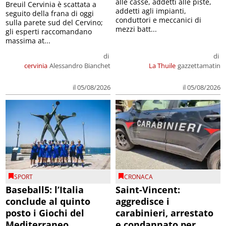
alle casse, addetti alle piste,
Breuil Cervinia è scattata a
addetti agli impianti,
seguito della frana di oggi
conduttori e meccanici di
sulla parete sud del Cervino;
mezzi batt...
gli esperti raccomandano
massima at...
di
di
cervinia
Alessandro Bianchet
La Thuile
gazzettamatin
il 05/08/2026
il 05/08/2026
SPORT
CRONACA
Baseball5: l’Italia
Saint-Vincent:
conclude al quinto
aggredisce i
posto i Giochi del
carabinieri, arrestato
Mediterraneo
e condannato per