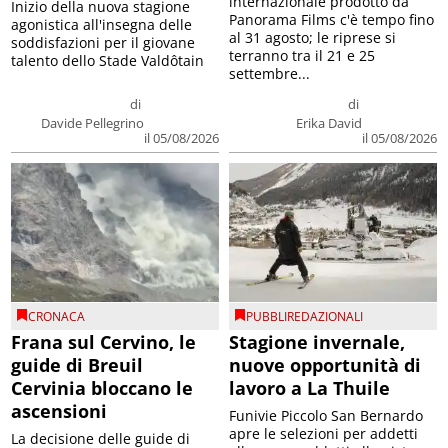
internazionale prodotto da
Inizio della nuova stagione
Panorama Films c'è tempo fino
agonistica all'insegna delle
al 31 agosto; le riprese si
soddisfazioni per il giovane
terranno tra il 21 e 25
talento dello Stade Valdôtain
settembre...
di
di
Davide Pellegrino
Erika David
il 05/08/2026
il 05/08/2026
CRONACA
PUBBLIREDAZIONALI
Frana sul Cervino, le
Stagione invernale,
guide di Breuil
nuove opportunità di
Cervinia bloccano le
lavoro a La Thuile
ascensioni
Funivie Piccolo San Bernardo
apre le selezioni per addetti
La decisione delle guide di