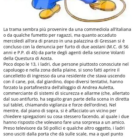
La trama sembra più provenire da una commediola all’italiana
o da qualche fumetto per ragazzi, ma quanto accaduto
mercoledì all’ora di pranzo in una palazzina di Gressan si è
concluso con la denuncia per furto di due aostani (M.C. di 56
anni e P.P. di 45) da parte degli agenti della sezione Volanti
della Questura di Aosta.
Poco dopo le 13, i ladri, due persone piuttosto conosciute nel
capoluogo e nella zona della plaine, si sono fatti aprire il
cancelletto di ingresso da una residente che stava uscendo
con il cane, poi, dal giardino, dopo diversi tentativi, hanno
forzato la portafinestra dell’alloggio di Andrea Auletta,
commerciante di sistemi di sicurezza e allarme (che, allertato
dal suo antifurto, ha seguito gran parte della scena in diretta
sul tablet, chiamando vigilanza e forze dell’ordine). Nel
mentre, dal piano di sopra, si è affacciato un vicino per
chiedere spiegazioni su cosa stessero facendo, al quale i due
hanno risposto che volevano fare una sorpresa a un amico.
Preso televisore da 50 pollici e qualche altro oggetto, i ladri
sono usciti dalla porta che dà sulle scale, ma a quel punto