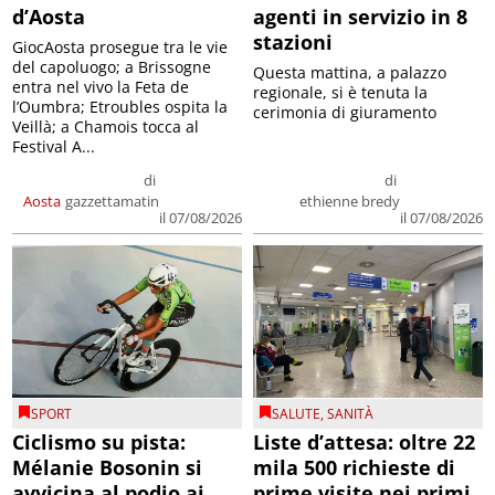
d’Aosta
agenti in servizio in 8
stazioni
GiocAosta prosegue tra le vie
del capoluogo; a Brissogne
Questa mattina, a palazzo
entra nel vivo la Feta de
regionale, si è tenuta la
l’Oumbra; Etroubles ospita la
cerimonia di giuramento
Veillà; a Chamois tocca al
Festival A...
di
di
Aosta
gazzettamatin
ethienne bredy
il 07/08/2026
il 07/08/2026
SPORT
SALUTE
,
SANITÀ
Ciclismo su pista:
Liste d’attesa: oltre 22
Mélanie Bosonin si
mila 500 richieste di
avvicina al podio ai
prime visite nei primi