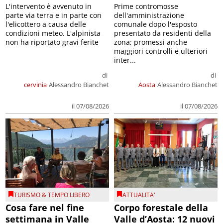
L'intervento è avvenuto in
Prime contromosse
parte via terra e in parte con
dell'amministrazione
l'elicottero a causa delle
comunale dopo l'esposto
condizioni meteo. L'alpinista
presentato da residenti della
non ha riportato gravi ferite
zona; promessi anche
maggiori controlli e ulteriori
inter...
di
di
cervinia
Alessandro Bianchet
Aosta
Alessandro Bianchet
il 07/08/2026
il 07/08/2026
TURISMO & TEMPO LIBERO
ATTUALITA'
Cosa fare nel fine
Corpo forestale della
settimana in Valle
Valle d’Aosta: 12 nuovi