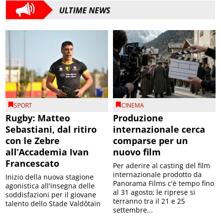
ULTIME NEWS
SPORT
CINEMA
Rugby: Matteo
Produzione
Sebastiani, dal ritiro
internazionale cerca
con le Zebre
comparse per un
all’Accademia Ivan
nuovo film
Francescato
Per aderire al casting del film
internazionale prodotto da
Inizio della nuova stagione
Panorama Films c'è tempo fino
agonistica all'insegna delle
al 31 agosto; le riprese si
soddisfazioni per il giovane
terranno tra il 21 e 25
talento dello Stade Valdôtain
settembre...