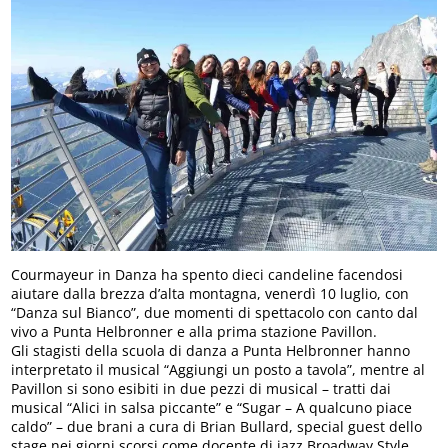
Courmayeur in Danza ha spento dieci candeline facendosi
aiutare dalla brezza d’alta montagna, venerdì 10 luglio, con
“Danza sul Bianco”, due momenti di spettacolo con canto dal
vivo a Punta Helbronner e alla prima stazione Pavillon.
Gli stagisti della scuola di danza a Punta Helbronner hanno
interpretato il musical “Aggiungi un posto a tavola”, mentre al
Pavillon si sono esibiti in due pezzi di musical – tratti dai
musical “Alici in salsa piccante” e “Sugar – A qualcuno piace
caldo” – due brani a cura di Brian Bullard, special guest dello
stage nei giorni scorsi come docente di jazz Broadway Style,