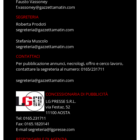
Fausto Vassoney
f.vassoney@gazzettamatin.com
SEGRETERIA
Roberta Prodoti
segreteria@gazzettamatin.com
Stefania Muscolo
segreteria@gazzettamatin.com
CONTATTACI
Per pubblicazione annunci, necrologi, offro e cerco lavoro,
contattare la segreteria al numero: 0165/231711
segreteria@gazzettamatin.com
CONCESSIONARIA DI PUBBLICITÀ
LG PRESSE S.R.L.
via Festaz, 52
11100 AOSTA
Tel: 0165.231711
Fax: 0165.1820141
E-mail
segreteria@lgpresse.com
RESPONSABILE DI AGENZIA