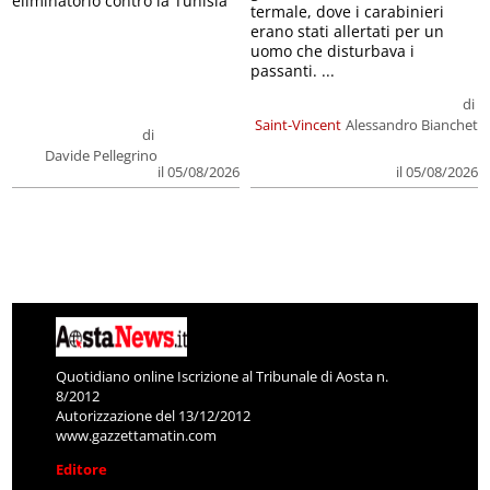
eliminatorio contro la Tunisia
termale, dove i carabinieri
erano stati allertati per un
uomo che disturbava i
passanti. ...
di
Saint-Vincent
Alessandro Bianchet
di
Davide Pellegrino
il 05/08/2026
il 05/08/2026
Quotidiano online Iscrizione al Tribunale di Aosta n.
8/2012
Autorizzazione del 13/12/2012
www.gazzettamatin.com
Editore