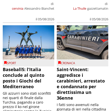
di
di
cervinia
Alessandro Bianchet
La Thuile
gazzettamatin
il 05/08/2026
il 05/08/2026
SPORT
CRONACA
Baseball5: l’Italia
Saint-Vincent:
conclude al quinto
aggredisce i
posto i Giochi del
carabinieri, arrestato
Mediterraneo
e condannato per
direttissima un
Gli azzurri sono stati sconfitti
36enne
nei quarti di finale dalla
Turchia, pagando a caro
I fatti sono avvenuti nella
prezzo il ko nel girone
giornata di ieri nella cittadina