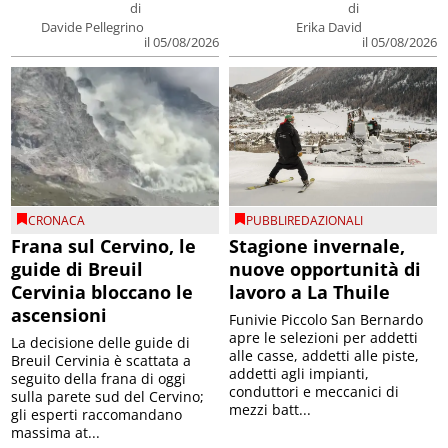
di
di
Davide Pellegrino
Erika David
il 05/08/2026
il 05/08/2026
CRONACA
PUBBLIREDAZIONALI
Frana sul Cervino, le
Stagione invernale,
guide di Breuil
nuove opportunità di
Cervinia bloccano le
lavoro a La Thuile
ascensioni
Funivie Piccolo San Bernardo
apre le selezioni per addetti
La decisione delle guide di
alle casse, addetti alle piste,
Breuil Cervinia è scattata a
addetti agli impianti,
seguito della frana di oggi
conduttori e meccanici di
sulla parete sud del Cervino;
mezzi batt...
gli esperti raccomandano
massima at...