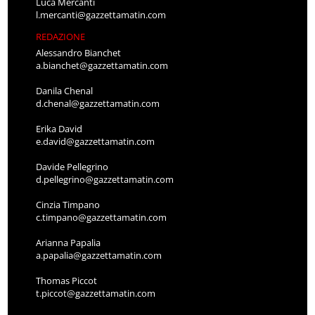
Luca Mercanti
l.mercanti@gazzettamatin.com
REDAZIONE
Alessandro Bianchet
a.bianchet@gazzettamatin.com
Danila Chenal
d.chenal@gazzettamatin.com
Erika David
e.david@gazzettamatin.com
Davide Pellegrino
d.pellegrino@gazzettamatin.com
Cinzia Timpano
c.timpano@gazzettamatin.com
Arianna Papalia
a.papalia@gazzettamatin.com
Thomas Piccot
t.piccot@gazzettamatin.com