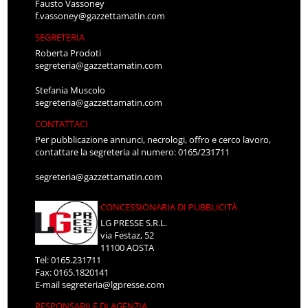
Fausto Vassoney
f.vassoney@gazzettamatin.com
SEGRETERIA
Roberta Prodoti
segreteria@gazzettamatin.com
Stefania Muscolo
segreteria@gazzettamatin.com
CONTATTACI
Per pubblicazione annunci, necrologi, offro e cerco lavoro,
contattare la segreteria al numero: 0165/231711
segreteria@gazzettamatin.com
CONCESSIONARIA DI PUBBLICITÀ
LG PRESSE S.R.L.
via Festaz, 52
11100 AOSTA
Tel: 0165.231711
Fax: 0165.1820141
E-mail
segreteria@lgpresse.com
RESPONSABILE DI AGENZIA