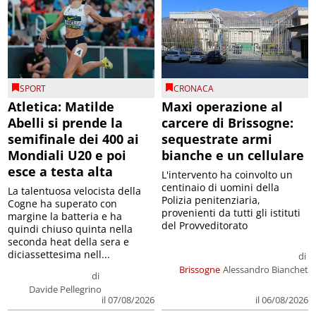
SPORT
CRONACA
Atletica: Matilde
Maxi operazione al
Abelli si prende la
carcere di Brissogne:
semifinale dei 400 ai
sequestrate armi
Mondiali U20 e poi
bianche e un cellulare
esce a testa alta
L'intervento ha coinvolto un
centinaio di uomini della
La talentuosa velocista della
Polizia penitenziaria,
Cogne ha superato con
provenienti da tutti gli istituti
margine la batteria e ha
del Provveditorato
quindi chiuso quinta nella
seconda heat della sera e
diciassettesima nell...
di
Brissogne
Alessandro Bianchet
di
Davide Pellegrino
il 07/08/2026
il 06/08/2026