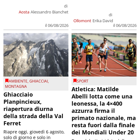
di
Aosta
Alessandro Bianchet
di
Ollomont
Erika David
il 06/08/2026
il 06/08/2026
AMBIENTE
,
GHIACCIAI
,
SPORT
MONTAGNA
Atletica: Matilde
Ghiacciaio
Abelli lotta come una
Planpincieux,
leonessa, la 4×400
riapertura diurna
azzurra firma il
della strada della Val
primato nazionale, ma
Ferret
resta fuori dalla finale
dei Mondiali Under 20
Riapre oggi, giovedì 6 agosto,
solo di giorno e solo in