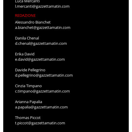
Luca Mercanti
l.mercanti@gazzettamatin.com
REDAZIONE
Alessandro Bianchet
a.bianchet@gazzettamatin.com
Danila Chenal
d.chenal@gazzettamatin.com
Erika David
e.david@gazzettamatin.com
Davide Pellegrino
d.pellegrino@gazzettamatin.com
Cinzia Timpano
c.timpano@gazzettamatin.com
Arianna Papalia
a.papalia@gazzettamatin.com
Thomas Piccot
t.piccot@gazzettamatin.com