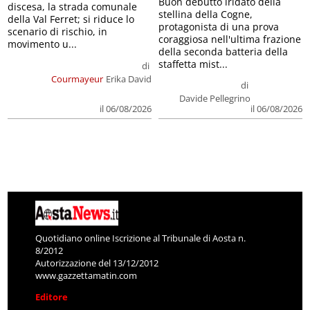
Buon debutto iridato della
discesa, la strada comunale
stellina della Cogne,
della Val Ferret; si riduce lo
protagonista di una prova
scenario di rischio, in
coraggiosa nell'ultima frazione
movimento u...
della seconda batteria della
staffetta mist...
di
Courmayeur
Erika David
di
Davide Pellegrino
il 06/08/2026
il 06/08/2026
Quotidiano online Iscrizione al Tribunale di Aosta n.
8/2012
Autorizzazione del 13/12/2012
www.gazzettamatin.com
Editore