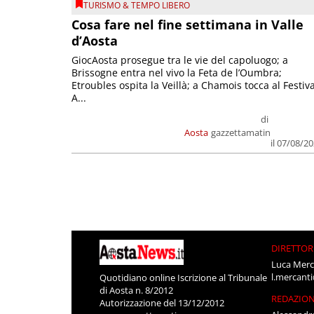
TURISMO & TEMPO LIBERO
Cosa fare nel fine settimana in Valle
d’Aosta
GiocAosta prosegue tra le vie del capoluogo; a
Brissogne entra nel vivo la Feta de l’Oumbra;
Etroubles ospita la Veillà; a Chamois tocca al Festiva
A...
di
Aosta
gazzettamatin
il 07/08/2
DIRETTOR
Luca Merc
l.mercant
Quotidiano online Iscrizione al Tribunale
di Aosta n. 8/2012
REDAZIO
Autorizzazione del 13/12/2012