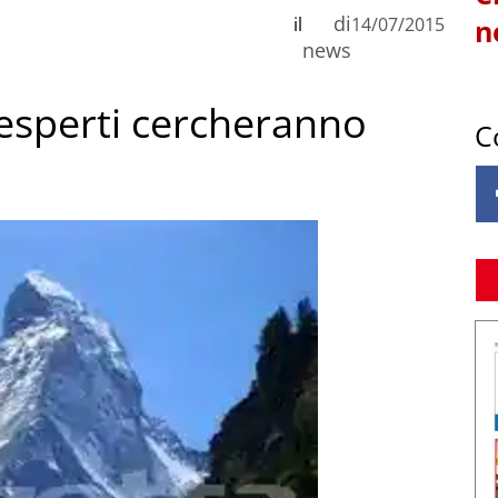
di
il
14/07/2015
n
news
 esperti cercheranno
C