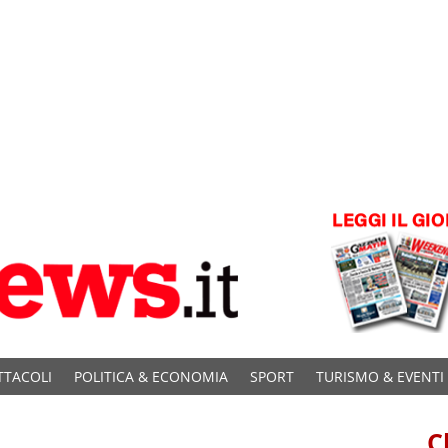
TTACOLI
POLITICA & ECONOMIA
SPORT
TURISMO & EVENTI
C