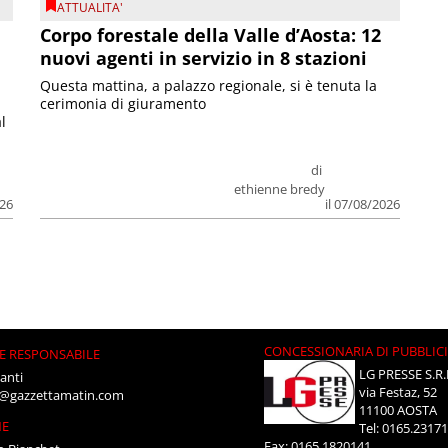
ATTUALITA'
Corpo forestale della Valle d’Aosta: 12
nuovi agenti in servizio in 8 stazioni
Questa mattina, a palazzo regionale, si è tenuta la
cerimonia di giuramento
l
di
ethienne bredy
026
il 07/08/2026
CONCESSIONARIA DI PUBBLIC
E RESPONSABILE
LG PRESSE S.R.
anti
via Festaz, 52
i@gazzettamatin.com
11100 AOSTA
NE
Tel: 0165.2317
Fax: 0165.1820141