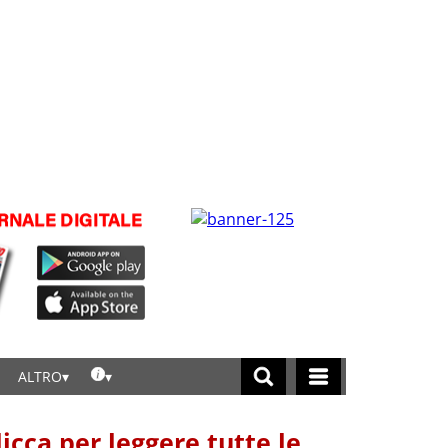
ALTRO
licca per leggere tutte le