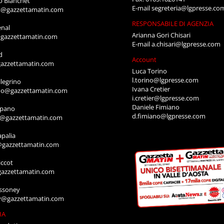
o Bianchet
E-mail
segreteria@lgpresse.co
t@gazzettamatin.com
RESPONSABILE DI AGENZIA
enal
Arianna Gori Chisari
gazzettamatin.com
E-mail
a.chisari@lgpresse.com
d
Account
azzettamatin.com
Luca Torino
l.torino@lgpresse.com
legrino
Ivana Cretier
ino@gazzettamatin.com
i.cretier@lgpresse.com
Daniele Fimiano
mpano
d.fimiano@lgpresse.com
o@gazzettamatin.com
apalia
@gazzettamatin.com
ccot
gazzettamatin.com
ssoney
y@gazzettamatin.com
IA