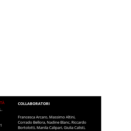
ITÀ
COLLABORATORI
L.
Francesca Arcaro, Massimo Altini,
Corrado Bellora, Nadine Blanc, Riccardo
11
Bortolotti, Manila Calipari, Giulia Calisti,