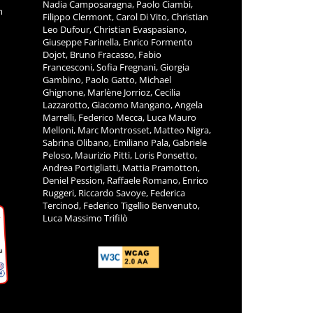
Nadia Camposaragna, Paolo Ciambi,
m
Filippo Clermont, Carol Di Vito, Christian
Leo Dufour, Christian Evaspasiano,
Giuseppe Farinella, Enrico Formento
Dojot, Bruno Fracasso, Fabio
Francesconi, Sofia Fregnani, Giorgia
Gambino, Paolo Gatto, Michael
Ghignone, Marlène Jorrioz, Cecilia
Lazzarotto, Giacomo Mangano, Angela
Marrelli, Federico Mecca, Luca Mauro
Melloni, Marc Montrosset, Matteo Nigra,
Sabrina Olibano, Emiliano Pala, Gabriele
Peloso, Maurizio Pitti, Loris Ponsetto,
Andrea Portigliatti, Mattia Pramotton,
Deniel Pession, Raffaele Romano, Enrico
Ruggeri, Riccardo Savoye, Federica
Tercinod, Federico Tigellio Benvenuto,
Luca Massimo Trifilò