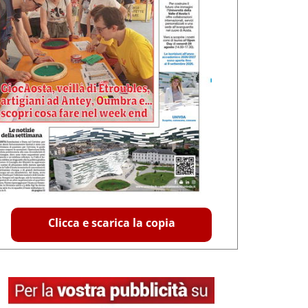
Clicca e scarica la copia