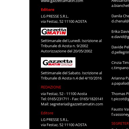
Alessandr
www.gazzettamatin.com
a.bianche
Editore
Danila Ch
LG PRESSE S.R.L.
d.chenal@
via Festaz, 52 11100 AOSTA
Erika Davi
e.david@g
Settimanale del Lunedì. Iscrizione al
Tribunale di Aosta n. 9/2002
Davide Pel
Autorizzazione del 20/05/2002
d.pellegr
Cinzia Ti
c.timpan
Settimanale del Sabato. Iscrizione al
Tribunale di Aosta n.4 del 4/10/2016
Arianna P
a.papalia
REDAZIONE
via Festaz, 52 - 11100 Aosta
Thomas Pi
Tel: 0165/231711 - Fax: 0165/1820141
t.piccot@
Mail:
segreteria@gazzettamatin.com
Fausto Va
Editore
f.vassone
LG PRESSE S.R.L.
SEGRETER
via Festaz, 52 11100 AOSTA