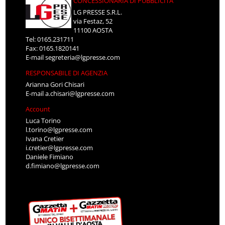
CONCESSIONARIA DI PUBBLICITÀ
LG PRESSE S.R.L.
via Festaz, 52
11100 AOSTA
Tel: 0165.231711
Fax: 0165.1820141
E-mail
segreteria@lgpresse.com
RESPONSABILE DI AGENZIA
Arianna Gori Chisari
E-mail
a.chisari@lgpresse.com
Account
Luca Torino
l.torino@lgpresse.com
Ivana Cretier
i.cretier@lgpresse.com
Daniele Fimiano
d.fimiano@lgpresse.com