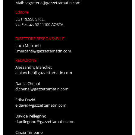
Mail:
segreteria@gazzettamatin.com
Editore
LG PRESSE S.R.L.
via Festaz, 52 11100 AOSTA
DIRETTORE RESPONSABILE
Luca Mercanti
l.mercanti@gazzettamatin.com
REDAZIONE
Alessandro Bianchet
a.bianchet@gazzettamatin.com
Danila Chenal
d.chenal@gazzettamatin.com
Erika David
e.david@gazzettamatin.com
Davide Pellegrino
d.pellegrino@gazzettamatin.com
Cinzia Timpano