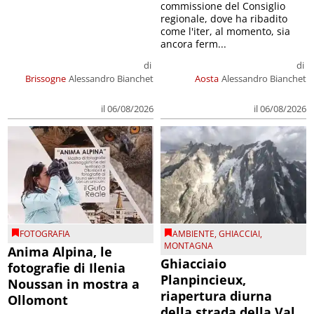
commissione del Consiglio
regionale, dove ha ribadito
come l'iter, al momento, sia
ancora ferm...
di
di
Brissogne
Alessandro Bianchet
Aosta
Alessandro Bianchet
il 06/08/2026
il 06/08/2026
FOTOGRAFIA
AMBIENTE
,
GHIACCIAI
,
MONTAGNA
Anima Alpina, le
Ghiacciaio
fotografie di Ilenia
Planpincieux,
Noussan in mostra a
riapertura diurna
Ollomont
della strada della Val