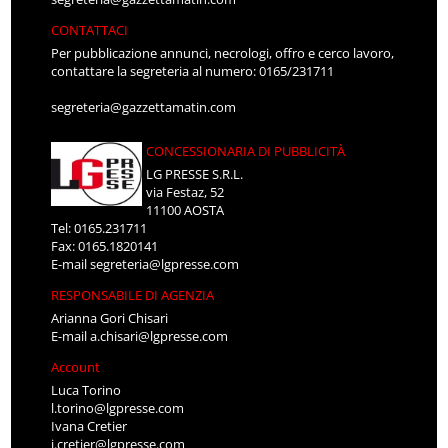
CONTATTACI
Per pubblicazione annunci, necrologi, offro e cerco lavoro,
contattare la segreteria al numero: 0165/231711
segreteria@gazzettamatin.com
CONCESSIONARIA DI PUBBLICITÀ
LG PRESSE S.R.L.
via Festaz, 52
11100 AOSTA
Tel: 0165.231711
Fax: 0165.1820141
E-mail
segreteria@lgpresse.com
RESPONSABILE DI AGENZIA
Arianna Gori Chisari
E-mail
a.chisari@lgpresse.com
Account
Luca Torino
l.torino@lgpresse.com
Ivana Cretier
i.cretier@lgpresse.com