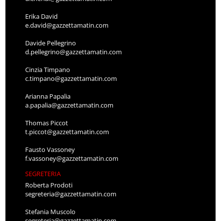
Erika David
e.david@gazzettamatin.com
Davide Pellegrino
d.pellegrino@gazzettamatin.com
Cinzia Timpano
c.timpano@gazzettamatin.com
Arianna Papalia
a.papalia@gazzettamatin.com
Thomas Piccot
t.piccot@gazzettamatin.com
Fausto Vassoney
f.vassoney@gazzettamatin.com
SEGRETERIA
Roberta Prodoti
segreteria@gazzettamatin.com
Stefania Muscolo
segreteria@gazzettamatin.com