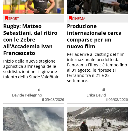
SPORT
CINEMA
Rugby: Matteo
Produzione
Sebastiani, dal ritiro
internazionale cerca
con le Zebre
comparse per un
all’Accademia Ivan
nuovo film
Francescato
Per aderire al casting del film
internazionale prodotto da
Inizio della nuova stagione
Panorama Films c'è tempo fino
agonistica all'insegna delle
al 31 agosto; le riprese si
soddisfazioni per il giovane
terranno tra il 21 e 25
talento dello Stade Valdôtain
settembre...
di
di
Davide Pellegrino
Erika David
il 05/08/2026
il 05/08/2026