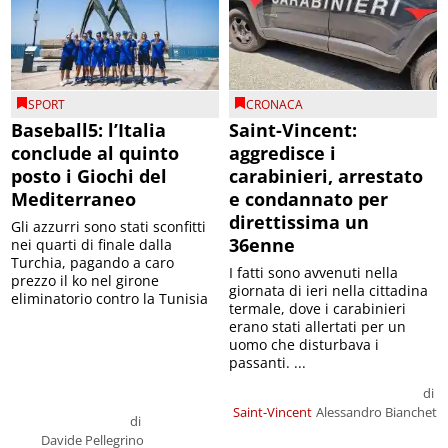
SPORT
CRONACA
Baseball5: l’Italia
Saint-Vincent:
conclude al quinto
aggredisce i
posto i Giochi del
carabinieri, arrestato
Mediterraneo
e condannato per
direttissima un
Gli azzurri sono stati sconfitti
36enne
nei quarti di finale dalla
Turchia, pagando a caro
I fatti sono avvenuti nella
prezzo il ko nel girone
giornata di ieri nella cittadina
eliminatorio contro la Tunisia
termale, dove i carabinieri
erano stati allertati per un
uomo che disturbava i
passanti. ...
di
Saint-Vincent
Alessandro Bianchet
di
Davide Pellegrino