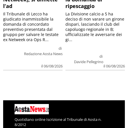
l’ad
ripescaggio
Il Tribunale di Lecco ha
La Divisione calcio a 5 ha
giudicato inammissibile la
deciso di non varare un girone
domanda di concordato
dispari, lasciando il club del
preventivo presentata dal
capoluogo regionale in B;
gruppo per salvare le testate
ufficializzate le avversarie dei
ex Netweek ora Ops R...
gi...
di
Redazione Aosta News
di
Davide Pellegrino
il 06/08/2026
il 06/08/2026
Quotidiano online Iscrizione al Tribunale di Aosta n.
8/2012