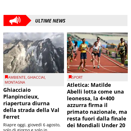
ULTIME NEWS
AMBIENTE
,
GHIACCIAI
,
SPORT
MONTAGNA
Atletica: Matilde
Ghiacciaio
Abelli lotta come una
Planpincieux,
leonessa, la 4×400
riapertura diurna
azzurra firma il
della strada della Val
primato nazionale, ma
Ferret
resta fuori dalla finale
dei Mondiali Under 20
Riapre oggi, giovedì 6 agosto,
solo di giorno e solo in