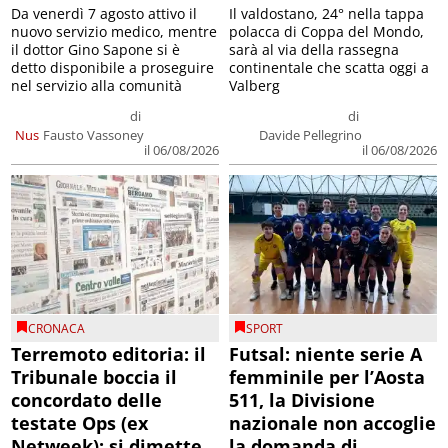
Da venerdì 7 agosto attivo il
Il valdostano, 24° nella tappa
nuovo servizio medico, mentre
polacca di Coppa del Mondo,
il dottor Gino Sapone si è
sarà al via della rassegna
detto disponibile a proseguire
continentale che scatta oggi a
nel servizio alla comunità
Valberg
di
di
Nus
Fausto Vassoney
Davide Pellegrino
il 06/08/2026
il 06/08/2026
CRONACA
SPORT
Terremoto editoria: il
Futsal: niente serie A
Tribunale boccia il
femminile per l’Aosta
concordato delle
511, la Divisione
testate Ops (ex
nazionale non accoglie
Netweek); si dimette
la domanda di