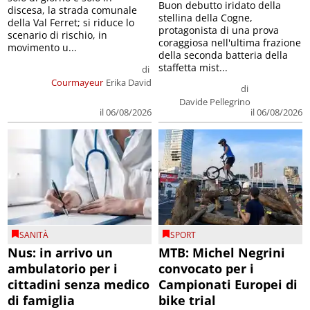
Buon debutto iridato della
discesa, la strada comunale
stellina della Cogne,
della Val Ferret; si riduce lo
protagonista di una prova
scenario di rischio, in
coraggiosa nell'ultima frazione
movimento u...
della seconda batteria della
staffetta mist...
di
Courmayeur
Erika David
di
Davide Pellegrino
il 06/08/2026
il 06/08/2026
SANITÀ
SPORT
Nus: in arrivo un
MTB: Michel Negrini
ambulatorio per i
convocato per i
cittadini senza medico
Campionati Europei di
di famiglia
bike trial