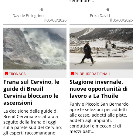
settembre...
di
di
Davide Pellegrino
Erika David
il 05/08/2026
il 05/08/2026
CRONACA
PUBBLIREDAZIONALI
Frana sul Cervino, le
Stagione invernale,
guide di Breuil
nuove opportunità di
Cervinia bloccano le
lavoro a La Thuile
ascensioni
Funivie Piccolo San Bernardo
apre le selezioni per addetti
La decisione delle guide di
alle casse, addetti alle piste,
Breuil Cervinia è scattata a
addetti agli impianti,
seguito della frana di oggi
conduttori e meccanici di
sulla parete sud del Cervino;
mezzi batt...
gli esperti raccomandano