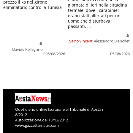
prezzo il ko nel girone
giornata di ieri nella cittadina
eliminatorio contro la Tunisia
termale, dove i carabinieri
erano stati allertati per un
uomo che disturbava i
passanti. ...
di
Saint-Vincent
Alessandro Bianchet
di
Davide Pellegrino
il 05/08/2026
il 05/08/2026
Quotidiano online Iscrizione al Tribunale di Aosta n.
8/2012
Autorizzazione del 13/12/2012
www.gazzettamatin.com