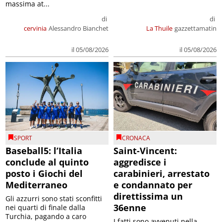
massima at...
di
di
cervinia
Alessandro Bianchet
La Thuile
gazzettamatin
il 05/08/2026
il 05/08/2026
SPORT
CRONACA
Baseball5: l’Italia
Saint-Vincent:
conclude al quinto
aggredisce i
posto i Giochi del
carabinieri, arrestato
Mediterraneo
e condannato per
direttissima un
Gli azzurri sono stati sconfitti
36enne
nei quarti di finale dalla
Turchia, pagando a caro
I fatti sono avvenuti nella