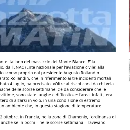
ante italiano del massiccio del Monte Bianco. E’ la
, dall’ENAC (Ente nazionale per l’aviazione civile) alla
lio scorso proprio dal presidente Augusto Rollandin.
ato Rollandin, che in riferimento ai tre incidenti mortali
to 4 luglio, ha precisato: «Oltre ai rischi corsi da chi vola
nache delle scorse settimane, c’è da considerare che le
ittime, sono state lunghe e difficoltose: l’area, infatti, era
tero di alzarsi in volo, in una condizione di estremo
in un ambiente che, in questa stagione di temperature
12 ottobre. In Francia, nella zona di Chamonix, l’ordinanza di
 anche se in pochi – nelle scorse settimana – l’avevano