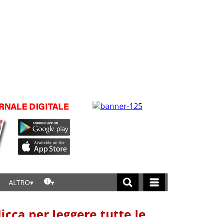
ALTRO
licca per leggere tutte le