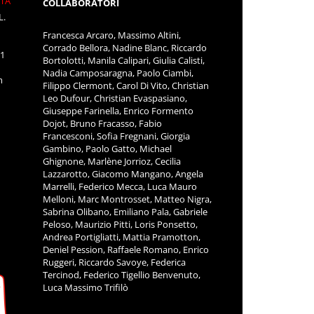
ITÀ
COLLABORATORI
L.
Francesca Arcaro, Massimo Altini,
Corrado Bellora, Nadine Blanc, Riccardo
11
Bortolotti, Manila Calipari, Giulia Calisti,
Nadia Camposaragna, Paolo Ciambi,
m
Filippo Clermont, Carol Di Vito, Christian
Leo Dufour, Christian Evaspasiano,
Giuseppe Farinella, Enrico Formento
Dojot, Bruno Fracasso, Fabio
Francesconi, Sofia Fregnani, Giorgia
Gambino, Paolo Gatto, Michael
Ghignone, Marlène Jorrioz, Cecilia
Lazzarotto, Giacomo Mangano, Angela
Marrelli, Federico Mecca, Luca Mauro
Melloni, Marc Montrosset, Matteo Nigra,
Sabrina Olibano, Emiliano Pala, Gabriele
Peloso, Maurizio Pitti, Loris Ponsetto,
Andrea Portigliatti, Mattia Pramotton,
Deniel Pession, Raffaele Romano, Enrico
Ruggeri, Riccardo Savoye, Federica
Tercinod, Federico Tigellio Benvenuto,
Luca Massimo Trifilò