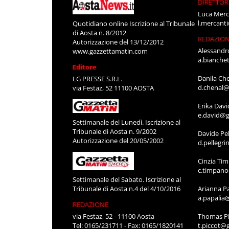
DIRETTOR
Luca Merc
l.mercant
Quotidiano online Iscrizione al Tribunale
di Aosta n. 8/2012
REDAZIO
Autorizzazione del 13/12/2012
Alessandr
www.gazzettamatin.com
a.bianche
Editore
Danila Ch
LG PRESSE S.R.L.
d.chenal@
via Festaz, 52 11100 AOSTA
Erika Davi
e.david@g
Settimanale del Lunedì. Iscrizione al
Tribunale di Aosta n. 9/2002
Davide Pel
Autorizzazione del 20/05/2002
d.pellegr
Cinzia Ti
c.timpan
Settimanale del Sabato. Iscrizione al
Tribunale di Aosta n.4 del 4/10/2016
Arianna P
a.papalia
REDAZIONE
via Festaz, 52 - 11100 Aosta
Thomas Pi
Tel: 0165/231711 - Fax: 0165/1820141
t.piccot@