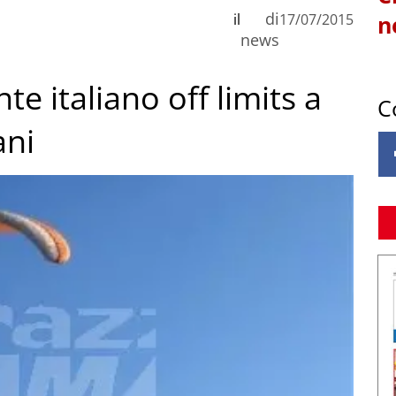
di
il
17/07/2015
n
news
e italiano off limits a
C
ani