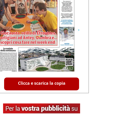
Clicca e scarica la copia