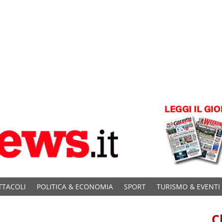
TTACOLI
POLITICA & ECONOMIA
SPORT
TURISMO & EVENTI
C