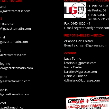
CONCESSIONARIA DI PUBBLIC
E RESPONSABILE
LG PRESSE S.R.
anti
via Festaz, 52
i@gazzettamatin.com
11100 AOSTA
NE
Tel: 0165.2317
Fax: 0165.1820141
o Bianchet
E-mail
segreteria@lgpresse.co
t@gazzettamatin.com
RESPONSABILE DI AGENZIA
enal
Arianna Gori Chisari
gazzettamatin.com
E-mail
a.chisari@lgpresse.com
d
Account
azzettamatin.com
Luca Torino
l.torino@lgpresse.com
legrino
Ivana Cretier
ino@gazzettamatin.com
i.cretier@lgpresse.com
Daniele Fimiano
mpano
d.fimiano@lgpresse.com
o@gazzettamatin.com
apalia
@gazzettamatin.com
ccot
gazzettamatin.com