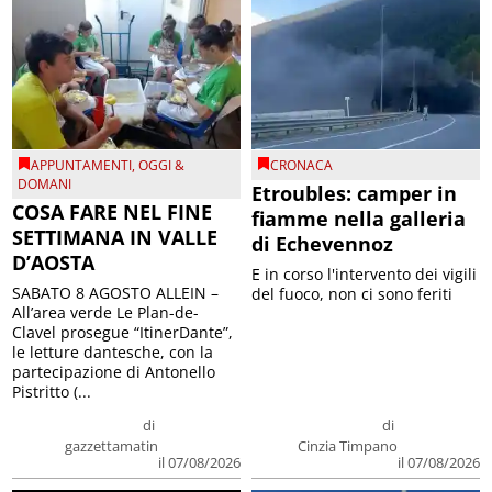
APPUNTAMENTI
,
OGGI &
CRONACA
DOMANI
Etroubles: camper in
COSA FARE NEL FINE
fiamme nella galleria
SETTIMANA IN VALLE
di Echevennoz
D’AOSTA
E in corso l'intervento dei vigili
SABATO 8 AGOSTO ALLEIN –
del fuoco, non ci sono feriti
All’area verde Le Plan-de-
Clavel prosegue “ItinerDante”,
le letture dantesche, con la
partecipazione di Antonello
Pistritto (...
di
di
gazzettamatin
Cinzia Timpano
il 07/08/2026
il 07/08/2026