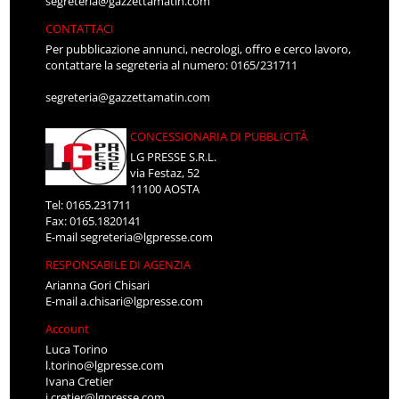
segreteria@gazzettamatin.com
CONTATTACI
Per pubblicazione annunci, necrologi, offro e cerco lavoro,
contattare la segreteria al numero: 0165/231711
segreteria@gazzettamatin.com
CONCESSIONARIA DI PUBBLICITÀ
LG PRESSE S.R.L.
via Festaz, 52
11100 AOSTA
Tel: 0165.231711
Fax: 0165.1820141
E-mail
segreteria@lgpresse.com
RESPONSABILE DI AGENZIA
Arianna Gori Chisari
E-mail
a.chisari@lgpresse.com
Account
Luca Torino
l.torino@lgpresse.com
Ivana Cretier
i.cretier@lgpresse.com