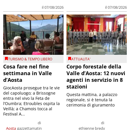
il 07/08/2026
il 07/08/2026
TURISMO & TEMPO LIBERO
ATTUALITA'
Cosa fare nel fine
Corpo forestale della
settimana in Valle
Valle d’Aosta: 12 nuovi
d’Aosta
agenti in servizio in 8
stazioni
GiocAosta prosegue tra le vie
del capoluogo; a Brissogne
Questa mattina, a palazzo
entra nel vivo la Feta de
regionale, si è tenuta la
l’Oumbra; Etroubles ospita la
cerimonia di giuramento
Veillà; a Chamois tocca al
Festival A...
di
di
Aosta
gazzettamatin
ethienne bredy