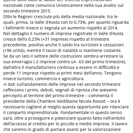
nazionale come comunica Unioncamere nella sua analisi sul
secondo trimestre 2015.
Otto le Regioni cresciute più della media nazionale, tra le
quali, prima, la Valle d’Aosta con lo 0,73%, per quanto riguarda
i fallimenti invece si segnala un aumento rispetto al 2014.
Nel dettaglio il numero di imprese registrate in Valle d’Aosta
cresce dello 0,23% (+31 imprese) rispetto al trimestre
precedente, positivo anche il saldo tra iscrizioni e cessazioni
(+96 unità), mentre il tasso di natalità si mantiene costante.
Se da un lato il settore delle costruzioni sembra arrestare la
sua emorragia (-2 imprese contro un -63 del primo trimestre),
dall’altro il manufatturiero continua a essere in difficoltà e
perde 11 imprese rispetto ai primi mesi dell’anno. Tengono
invece turismo, commercio e agricoltura.
«I dati sull’andamento delle imprese nel secondo trimestre
rafforzano i primi, deboli, segnali di ripresa che avevamo
percepito al termine del primo trimestre – commenta il
presidente della Chambre Valdôtaine Nicola Rosset – ora è
necessario cogliere al meglio questa opportunità per rilanciare
il comparto imprenditoriale. Fondamentale in questo senso
sarà, oltre a proseguire e potenziare quanto fatto nell’ambito
dell’accesso al credito per le piccole e medie imprese, il lavoro
che saremo in grado di portare avanti per la valorizzazione