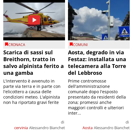
CRONACA
COMUNI
Scarica di sassi sul
Aosta, degrado in via
Breithorn, tratto in
Festaz: installata una
salvo alpinista ferito a
telecamera alla Torre
una gamba
del Lebbroso
L'intervento è avvenuto in
Prime contromosse
parte via terra e in parte con
dell'amministrazione
l'elicottero a causa delle
comunale dopo l'esposto
condizioni meteo. L'alpinista
presentato da residenti della
non ha riportato gravi ferite
zona; promessi anche
maggiori controlli e ulteriori
inter...
di
di
cervinia
Alessandro Bianchet
Aosta
Alessandro Bianchet