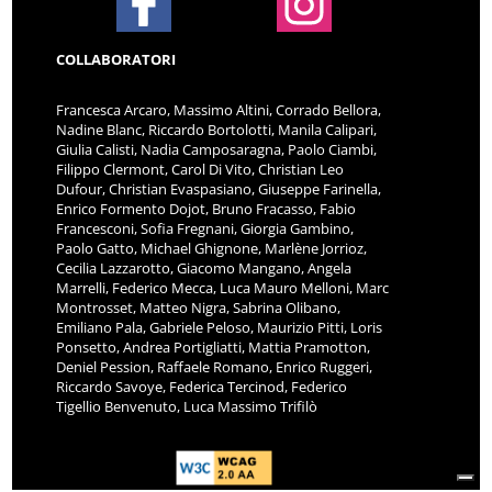
COLLABORATORI
Francesca Arcaro, Massimo Altini, Corrado Bellora,
Nadine Blanc, Riccardo Bortolotti, Manila Calipari,
Giulia Calisti, Nadia Camposaragna, Paolo Ciambi,
Filippo Clermont, Carol Di Vito, Christian Leo
Dufour, Christian Evaspasiano, Giuseppe Farinella,
Enrico Formento Dojot, Bruno Fracasso, Fabio
Francesconi, Sofia Fregnani, Giorgia Gambino,
Paolo Gatto, Michael Ghignone, Marlène Jorrioz,
Cecilia Lazzarotto, Giacomo Mangano, Angela
Marrelli, Federico Mecca, Luca Mauro Melloni, Marc
Montrosset, Matteo Nigra, Sabrina Olibano,
Emiliano Pala, Gabriele Peloso, Maurizio Pitti, Loris
Ponsetto, Andrea Portigliatti, Mattia Pramotton,
Deniel Pession, Raffaele Romano, Enrico Ruggeri,
Riccardo Savoye, Federica Tercinod, Federico
Tigellio Benvenuto, Luca Massimo Trifilò