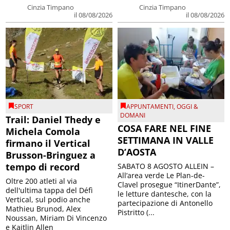
Cinzia Timpano
Cinzia Timpano
il 08/08/2026
il 08/08/2026
SPORT
APPUNTAMENTI
,
OGGI &
DOMANI
Trail: Daniel Thedy e
COSA FARE NEL FINE
Michela Comola
SETTIMANA IN VALLE
firmano il Vertical
D’AOSTA
Brusson-Bringuez a
tempo di record
SABATO 8 AGOSTO ALLEIN –
All’area verde Le Plan-de-
Oltre 200 atleti al via
Clavel prosegue “ItinerDante”,
dell'ultima tappa del Défì
le letture dantesche, con la
Vertical, sul podio anche
partecipazione di Antonello
Mathieu Brunod, Alex
Pistritto (...
Noussan, Miriam Di Vincenzo
e Kaitlin Allen