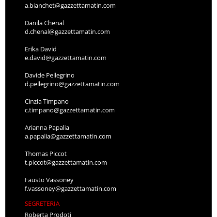
a.bianchet@gazzettamatin.com
Danila Chenal
d.chenal@gazzettamatin.com
Erika David
e.david@gazzettamatin.com
Davide Pellegrino
d.pellegrino@gazzettamatin.com
Cinzia Timpano
c.timpano@gazzettamatin.com
Arianna Papalia
a.papalia@gazzettamatin.com
Thomas Piccot
t.piccot@gazzettamatin.com
Fausto Vassoney
f.vassoney@gazzettamatin.com
SEGRETERIA
Roberta Prodoti