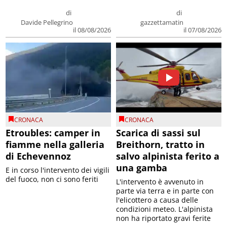
di
di
Davide Pellegrino
gazzettamatin
il 08/08/2026
il 07/08/2026
CRONACA
CRONACA
Etroubles: camper in
Scarica di sassi sul
fiamme nella galleria
Breithorn, tratto in
di Echevennoz
salvo alpinista ferito a
una gamba
E in corso l'intervento dei vigili
del fuoco, non ci sono feriti
L'intervento è avvenuto in
parte via terra e in parte con
l'elicottero a causa delle
condizioni meteo. L'alpinista
non ha riportato gravi ferite