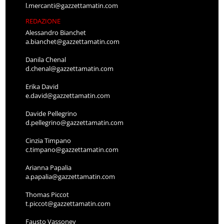
l.mercanti@gazzettamatin.com
REDAZIONE
Alessandro Bianchet
a.bianchet@gazzettamatin.com
Danila Chenal
d.chenal@gazzettamatin.com
Erika David
e.david@gazzettamatin.com
Davide Pellegrino
d.pellegrino@gazzettamatin.com
Cinzia Timpano
c.timpano@gazzettamatin.com
Arianna Papalia
a.papalia@gazzettamatin.com
Thomas Piccot
t.piccot@gazzettamatin.com
Fausto Vassoney