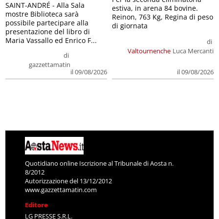
SAINT-ANDRÉ - Alla Sala
estiva, in arena 84 bovine.
mostre Biblioteca sarà
Reinon, 763 Kg, Regina di peso
possibile partecipare alla
di giornata
presentazione del libro di
Maria Vassallo ed Enrico F...
di
Valtournenche
Luca Mercanti
di
gazzettamatin
il 09/08/2026
il 09/08/2026
Quotidiano online Iscrizione al Tribunale di Aosta n.
8/2012
Autorizzazione del 13/12/2012
www.gazzettamatin.com
Editore
LG PRESSE S.R.L.