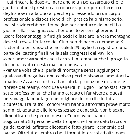
Il Cai rincara la dose «Ci pare anche un po’ azzardato che le
guide alpine si prestino a condurre vip per permettere loro
degli show in alta quota, perché pur essendo un un corpo
professionale a disposizione di chi pratica l’alpinismo serio,
mai si rovinerebbero l’immagine per condurre dei neofiti a
giocherellare sui ghiacciai. Per questo vi consiglieremo di
usare fotomontaggi o finti ghiacciai e lasciare la vera montagna
dove si trova». L’attacco del Club non risparmia nemmeno X
Factor il talent show che mercoledì 29 luglio ha registrato una
parte dei casting finali nella sala congressi del Pavillon
«speriamo vivamente che si arresti in tempo anche il progetto
di chi ha avuto questa malsana pensata!»
«Per una volta che si parla di montagna senza aggiungerci
qualcosa di negativo, non capisco perché bisogna lamentarsi –
ribadisce Azzalea che ha affiancato la produzione durante le
riprese del reality, concluse venerdì 31 luglio -. Sono stati scelti
sette professionisti che hanno cercato di far vivere a questi
personaggi la montagna nel migliore dei modi e in tutta
sicurezza. Tra l’altro i concorrenti hanno affrontato prove molto
semplici, adattate alle loro esigenze e capacità. Non bisogna
dimenticare che per un mese a Courmayeur hanno
soggiornato 50 persone della troupe che hanno dato lavoro a
guide, tecnici, affittato elicotteri e fatto girare l’economia del
paese. Oltretutto sembra che il format interessi ad altri paesi