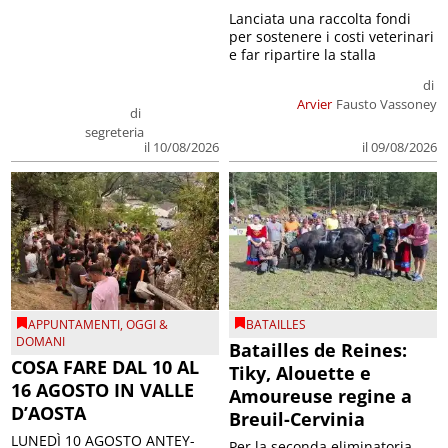
Lanciata una raccolta fondi
per sostenere i costi veterinari
e far ripartire la stalla
di
Arvier
Fausto Vassoney
di
segreteria
il 09/08/2026
il 10/08/2026
APPUNTAMENTI
,
OGGI &
BATAILLES
DOMANI
Batailles de Reines:
COSA FARE DAL 10 AL
Tiky, Alouette e
16 AGOSTO IN VALLE
Amoureuse regine a
D’AOSTA
Breuil-Cervinia
LUNEDÌ 10 AGOSTO ANTEY-
Per la seconda eliminatoria