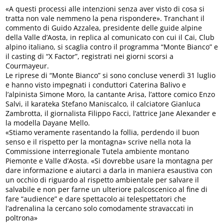
«A questi processi alle intenzioni senza aver visto di cosa si
tratta non vale nemmeno la pena rispondere». Tranchant il
commento di Guido Azzalea, presidente delle guide alpine
della Valle d’Aosta, in replica al comunicato con cui il Cai, Club
alpino italiano, si scaglia contro il programma “Monte Bianco” e
il casting di “X Factor”, registrati nei giorni scorsi a
Courmayeur.
Le riprese di “Monte Bianco” si sono concluse venerdì 31 luglio
e hanno visto impegnati i conduttori Caterina Balivo e
l’alpinista Simone Moro, la cantante Arisa, l’attore comico Enzo
Salvi, il karateka Stefano Maniscalco, il calciatore Gianluca
Zambrotta, il giornalista Filippo Facci, l’attrice Jane Alexander e
la modella Dayane Mello.
«Stiamo veramente rasentando la follia, perdendo il buon
senso e il rispetto per la montagna» scrive nella nota la
Commissione interregionale Tutela ambiente montano
Piemonte e Valle d’Aosta. «Si dovrebbe usare la montagna per
dare informazione e aiutarci a darla in maniera esaustiva con
un occhio di riguardo al rispetto ambientale per salvare il
salvabile e non per farne un ulteriore palcoscenico al fine di
fare “audience” e dare spettacolo ai telespettatori che
l’adrenalina la cercano solo comodamente stravaccati in
poltrona»