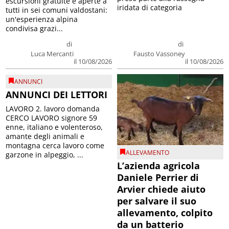
escursioni gratuite e aperte a
iridata di categoria
tutti in sei comuni valdostani:
un'esperienza alpina
condivisa grazi...
di
di
Luca Mercanti
Fausto Vassoney
il 10/08/2026
il 10/08/2026
ANNUNCI
ANNUNCI DEI LETTORI
LAVORO 2. lavoro domanda
CERCO LAVORO signore 59
enne, italiano e volenteroso,
amante degli animali e
montagna cerca lavoro come
ALLEVAMENTO
garzone in alpeggio, ...
L’azienda agricola
Daniele Perrier di
Arvier chiede aiuto
per salvare il suo
allevamento, colpito
da un batterio