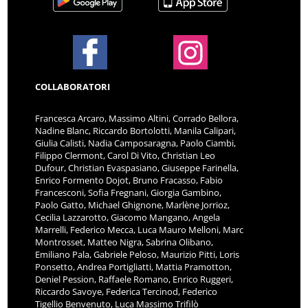
COLLABORATORI
Francesca Arcaro, Massimo Altini, Corrado Bellora,
Nadine Blanc, Riccardo Bortolotti, Manila Calipari,
Giulia Calisti, Nadia Camposaragna, Paolo Ciambi,
Filippo Clermont, Carol Di Vito, Christian Leo
Dufour, Christian Evaspasiano, Giuseppe Farinella,
Enrico Formento Dojot, Bruno Fracasso, Fabio
Francesconi, Sofia Fregnani, Giorgia Gambino,
Paolo Gatto, Michael Ghignone, Marlène Jorrioz,
Cecilia Lazzarotto, Giacomo Mangano, Angela
Marrelli, Federico Mecca, Luca Mauro Melloni, Marc
Montrosset, Matteo Nigra, Sabrina Olibano,
Emiliano Pala, Gabriele Peloso, Maurizio Pitti, Loris
Ponsetto, Andrea Portigliatti, Mattia Pramotton,
Deniel Pession, Raffaele Romano, Enrico Ruggeri,
Riccardo Savoye, Federica Tercinod, Federico
Tigellio Benvenuto, Luca Massimo Trifilò