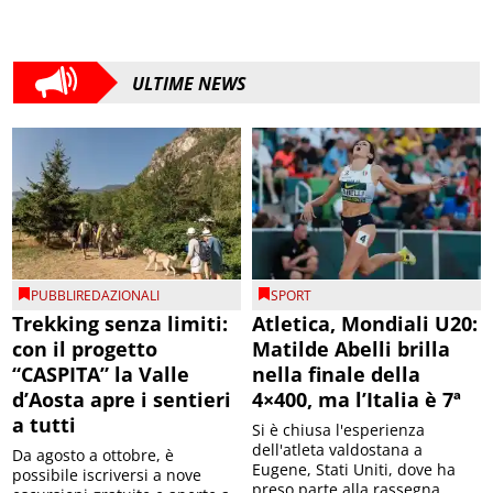
ULTIME NEWS
PUBBLIREDAZIONALI
SPORT
Trekking senza limiti:
Atletica, Mondiali U20:
con il progetto
Matilde Abelli brilla
“CASPITA” la Valle
nella finale della
d’Aosta apre i sentieri
4×400, ma l’Italia è 7ª
a tutti
Si è chiusa l'esperienza
dell'atleta valdostana a
Da agosto a ottobre, è
Eugene, Stati Uniti, dove ha
possibile iscriversi a nove
preso parte alla rassegna