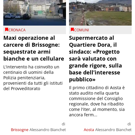
CRONACA
COMUNI
Maxi operazione al
Supermercato al
carcere di Brissogne:
Quartiere Dora, il
sequestrate armi
sindaco: «Progetto
bianche e un cellulare
sarà valutato con
grande rigore, sulla
L'intervento ha coinvolto un
base dell’interesse
centinaio di uomini della
Polizia penitenziaria,
pubblico»
provenienti da tutti gli istituti
Il primo cittadino di Aosta è
del Provveditorato
stato audito nella quarta
commissione del Consiglio
regionale, dove ha ribadito
come l'iter, al momento, sia
ancora ferm...
di
di
Brissogne
Alessandro Bianchet
Aosta
Alessandro Bianchet