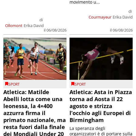
movimento u...
di
Courmayeur
Erika David
di
Ollomont
Erika David
il 06/08/2026
il 06/08/2026
SPORT
SPORT
Atletica: Matilde
Atletica: Asta in Piazza
Abelli lotta come una
torna ad Aosta il 22
leonessa, la 4×400
agosto e strizza
azzurra firma il
l’occhio agli Europei di
primato nazionale, ma
Birmingham
resta fuori dalla finale
La speranza degli
dei Mondiali Under 20
organizzatori è di portare sulla