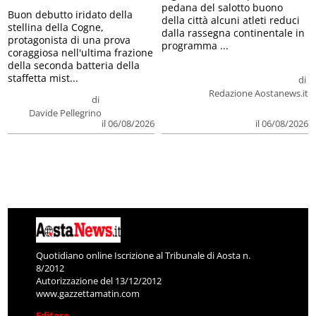
pedana del salotto buono
Buon debutto iridato della
della città alcuni atleti reduci
stellina della Cogne,
dalla rassegna continentale in
protagonista di una prova
programma ...
coraggiosa nell'ultima frazione
della seconda batteria della
staffetta mist...
di
Redazione Aostanews.it
di
Davide Pellegrino
il 06/08/2026
il 06/08/2026
Quotidiano online Iscrizione al Tribunale di Aosta n.
8/2012
Autorizzazione del 13/12/2012
www.gazzettamatin.com
Editore