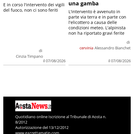
una gamba
E in corso l'intervento dei vigili
del fuoco, non ci sono feriti
L'intervento è avvenuto in
parte via terra e in parte con
l'elicottero a causa delle
condizioni meteo. L'alpinista
non ha riportato gravi ferite
di
cervinia
Alessandro Bianchet
di
Cinzia Timpano
il 07/08/2026
il 07/08/2026
Quotidiano online Iscrizione al Tribunale di Aosta n.
8/2012
Autorizzazione del 13/12/2012
www.gazzettamatin.com