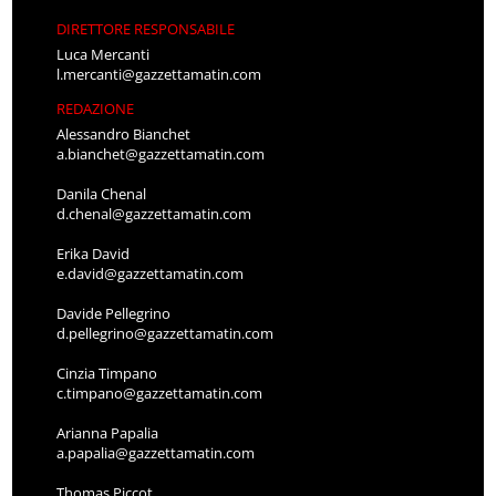
DIRETTORE RESPONSABILE
Luca Mercanti
l.mercanti@gazzettamatin.com
REDAZIONE
Alessandro Bianchet
a.bianchet@gazzettamatin.com
Danila Chenal
d.chenal@gazzettamatin.com
Erika David
e.david@gazzettamatin.com
Davide Pellegrino
d.pellegrino@gazzettamatin.com
Cinzia Timpano
c.timpano@gazzettamatin.com
Arianna Papalia
a.papalia@gazzettamatin.com
Thomas Piccot