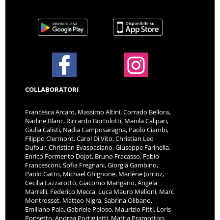
COLLABORATORI
Francesca Arcaro, Massimo Altini, Corrado Bellora,
Nadine Blanc, Riccardo Bortolotti, Manila Calipari,
Giulia Calisti, Nadia Camposaragna, Paolo Ciambi,
Filippo Clermont, Carol Di Vito, Christian Leo
Dufour, Christian Evaspasiano, Giuseppe Farinella,
Enrico Formento Dojot, Bruno Fracasso, Fabio
Francesconi, Sofia Fregnani, Giorgia Gambino,
Paolo Gatto, Michael Ghignone, Marlène Jorrioz,
Cecilia Lazzarotto, Giacomo Mangano, Angela
Marrelli, Federico Mecca, Luca Mauro Melloni, Marc
Montrosset, Matteo Nigra, Sabrina Olibano,
Emiliano Pala, Gabriele Peloso, Maurizio Pitti, Loris
Ponsetto, Andrea Portigliatti, Mattia Pramotton,