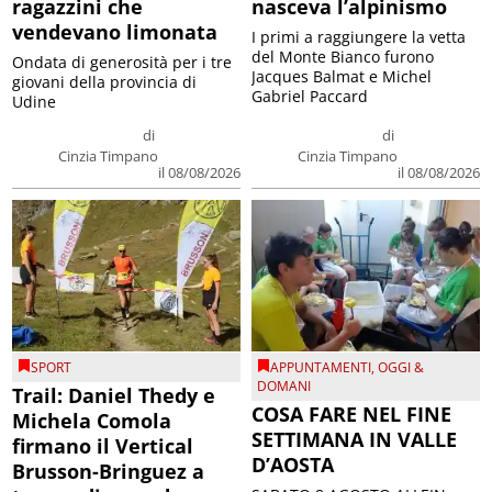
ragazzini che
nasceva l’alpinismo
vendevano limonata
I primi a raggiungere la vetta
del Monte Bianco furono
Ondata di generosità per i tre
Jacques Balmat e Michel
giovani della provincia di
Gabriel Paccard
Udine
di
di
Cinzia Timpano
Cinzia Timpano
il 08/08/2026
il 08/08/2026
SPORT
APPUNTAMENTI
,
OGGI &
DOMANI
Trail: Daniel Thedy e
COSA FARE NEL FINE
Michela Comola
SETTIMANA IN VALLE
firmano il Vertical
D’AOSTA
Brusson-Bringuez a