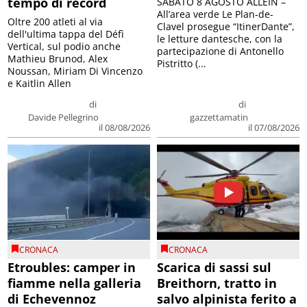
tempo di record
SABATO 8 AGOSTO ALLEIN –
All’area verde Le Plan-de-
Oltre 200 atleti al via
Clavel prosegue “ItinerDante”,
dell'ultima tappa del Défì
le letture dantesche, con la
Vertical, sul podio anche
partecipazione di Antonello
Mathieu Brunod, Alex
Pistritto (...
Noussan, Miriam Di Vincenzo
e Kaitlin Allen
di
di
Davide Pellegrino
gazzettamatin
il 08/08/2026
il 07/08/2026
CRONACA
CRONACA
Etroubles: camper in
Scarica di sassi sul
fiamme nella galleria
Breithorn, tratto in
di Echevennoz
salvo alpinista ferito a