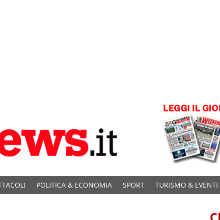
TTACOLI
POLITICA & ECONOMIA
SPORT
TURISMO & EVENTI
C