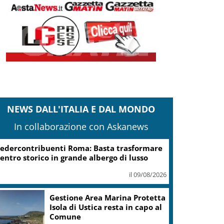
NEWS DALL'ITALIA E DAL MONDO
In collaborazione con Askanews
Puglia, Ergastolano evade da
domiciliari, preso dai
carabinieri
il 09/08/2026
Turismo, Bluvacanze: crescono
giovani e prenotazioni sotto