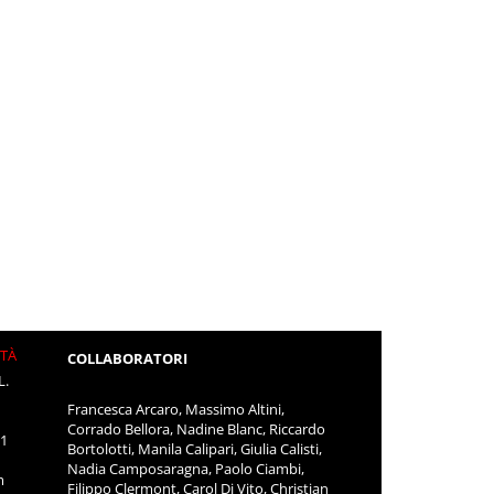
ITÀ
COLLABORATORI
L.
Francesca Arcaro, Massimo Altini,
Corrado Bellora, Nadine Blanc, Riccardo
11
Bortolotti, Manila Calipari, Giulia Calisti,
Nadia Camposaragna, Paolo Ciambi,
m
Filippo Clermont, Carol Di Vito, Christian