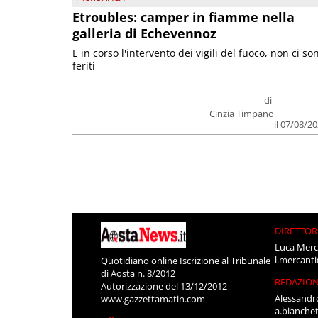
Etroubles: camper in fiamme nella
galleria di Echevennoz
E in corso l'intervento dei vigili del fuoco, non ci so
feriti
di
Cinzia Timpano
il 07/08/2
DIRETTOR
Luca Merc
l.mercant
Quotidiano online Iscrizione al Tribunale
di Aosta n. 8/2012
REDAZIO
Autorizzazione del 13/12/2012
Alessandr
www.gazzettamatin.com
a.bianche