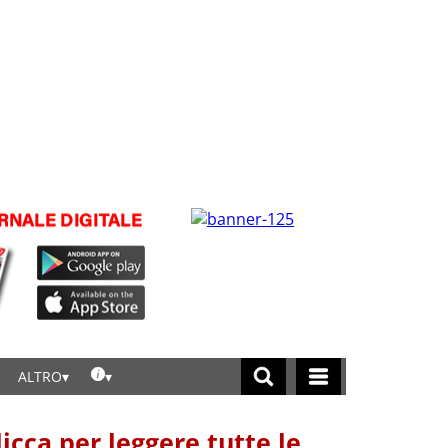
ALTRO
licca per leggere tutte le