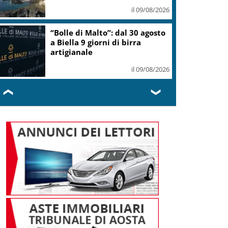
data
il 09/08/2026
rsi, attenzione alle mappe dei singoli
vvistamenti pubblicate online
il 08/08/2026
❮
❯