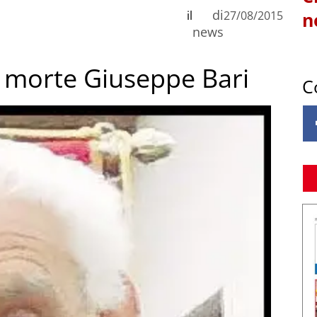
di
il
27/08/2015
n
news
er morte Giuseppe Bari
C