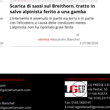
Scarica di sassi sul Breithorn, tratto in
salvo alpinista ferito a una gamba
no
L'intervento è avvenuto in parte via terra e in parte
con l'elicottero a causa delle condizioni meteo.
L'alpinista non ha riportato gravi ferite
di
cervinia
Alessandro Bianchet
026
il 07/08/2026
CONCESSIONARIA DI PUBBLIC
E RESPONSABILE
LG PRESSE S.R.
anti
via Festaz, 52
i@gazzettamatin.com
11100 AOSTA
NE
Tel: 0165.2317
Fax: 0165.1820141
o Bianchet
E-mail
segreteria@lgpresse.co
t@gazzettamatin.com