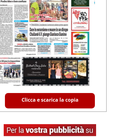
Clicca e scarica la copia