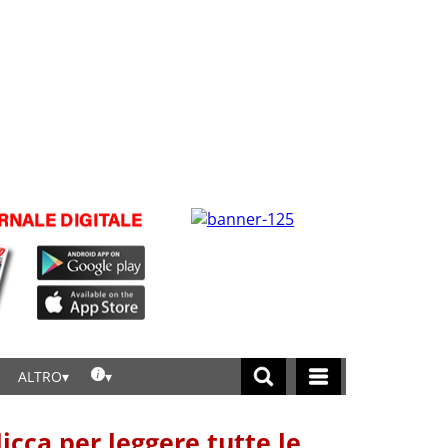
ALTRO
licca per leggere tutte le