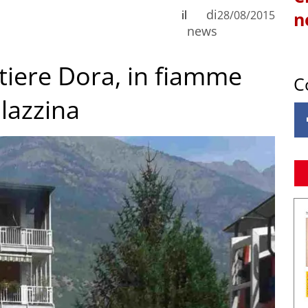
di
il
28/08/2015
n
news
tiere Dora, in fiamme
C
alazzina