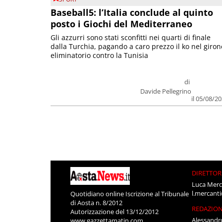
Baseball5: l’Italia conclude al quinto
posto i Giochi del Mediterraneo
Gli azzurri sono stati sconfitti nei quarti di finale
dalla Turchia, pagando a caro prezzo il ko nel giron
eliminatorio contro la Tunisia
di
Davide Pellegrino
il 05/08/2
DIRETTOR
Luca Merc
l.mercant
Quotidiano online Iscrizione al Tribunale
di Aosta n. 8/2012
REDAZIO
Autorizzazione del 13/12/2012
Alessandr
www.gazzettamatin.com