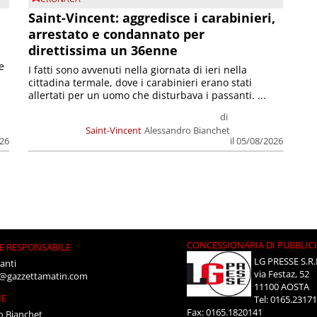
Saint-Vincent: aggredisce i carabinieri,
arrestato e condannato per
direttissima un 36enne
e
I fatti sono avvenuti nella giornata di ieri nella
cittadina termale, dove i carabinieri erano stati
allertati per un uomo che disturbava i passanti. ...
di
Saint-Vincent
Alessandro Bianchet
026
il 05/08/2026
CONCESSIONARIA DI PUBBLIC
E RESPONSABILE
LG PRESSE S.R.
anti
via Festaz, 52
i@gazzettamatin.com
11100 AOSTA
NE
Tel: 0165.2317
Fax: 0165.1820141
o Bianchet