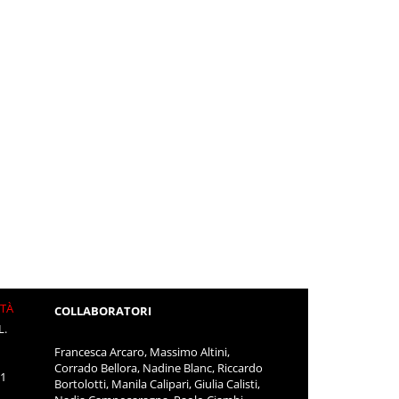
ITÀ
COLLABORATORI
L.
Francesca Arcaro, Massimo Altini,
Corrado Bellora, Nadine Blanc, Riccardo
11
Bortolotti, Manila Calipari, Giulia Calisti,