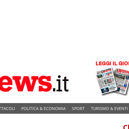
TTACOLI
POLITICA & ECONOMIA
SPORT
TURISMO & EVENTI
C