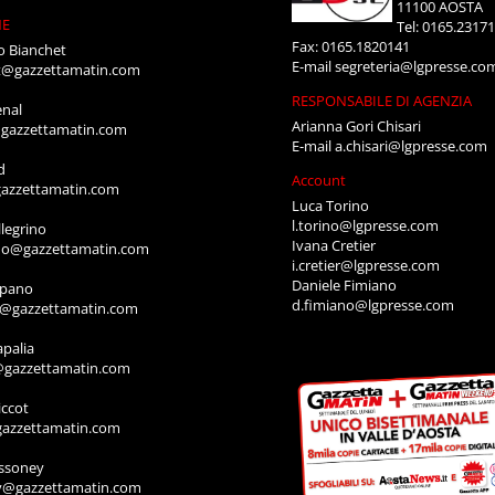
11100 AOSTA
NE
Tel: 0165.2317
Fax: 0165.1820141
o Bianchet
E-mail
segreteria@lgpresse.co
t@gazzettamatin.com
RESPONSABILE DI AGENZIA
enal
Arianna Gori Chisari
gazzettamatin.com
E-mail
a.chisari@lgpresse.com
d
Account
azzettamatin.com
Luca Torino
l.torino@lgpresse.com
legrino
Ivana Cretier
ino@gazzettamatin.com
i.cretier@lgpresse.com
Daniele Fimiano
mpano
d.fimiano@lgpresse.com
o@gazzettamatin.com
apalia
@gazzettamatin.com
ccot
gazzettamatin.com
ssoney
y@gazzettamatin.com