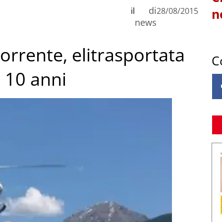
di
il
28/08/2015
n
news
orrente, elitrasportata
C
 10 anni