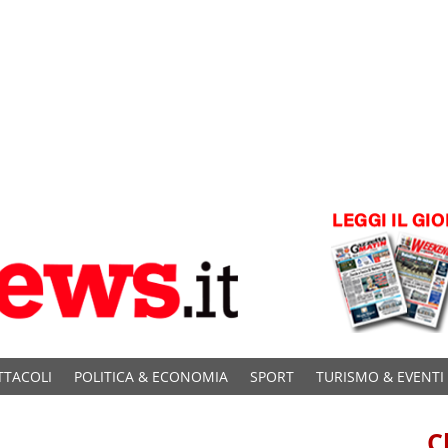
TTACOLI
POLITICA & ECONOMIA
SPORT
TURISMO & EVENTI
C