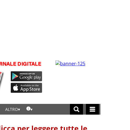
ALTRO
licca per leggere tutte le