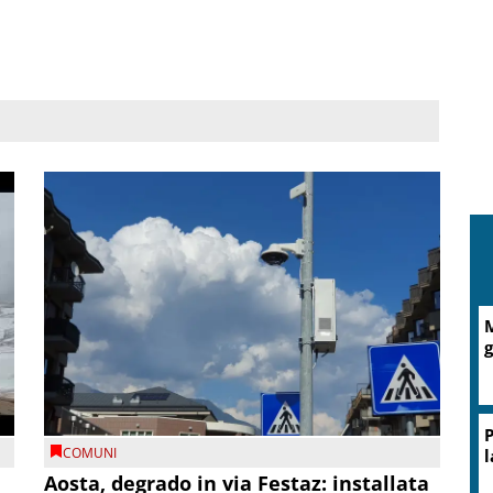
M
g
P
COMUNI
l
n
Aosta, degrado in via Festaz: installata