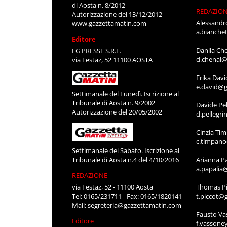
di Aosta n. 8/2012
REDAZIO
Autorizzazione del 13/12/2012
Alessandr
www.gazzettamatin.com
a.bianche
Editore
Danila Ch
LG PRESSE S.R.L.
d.chenal@
via Festaz, 52 11100 AOSTA
Erika Davi
e.david@g
Settimanale del Lunedì. Iscrizione al
Tribunale di Aosta n. 9/2002
Davide Pel
Autorizzazione del 20/05/2002
d.pellegr
Cinzia Ti
c.timpan
Settimanale del Sabato. Iscrizione al
Tribunale di Aosta n.4 del 4/10/2016
Arianna P
a.papalia
REDAZIONE
via Festaz, 52 - 11100 Aosta
Thomas Pi
Tel: 0165/231711 - Fax: 0165/1820141
t.piccot@
Mail:
segreteria@gazzettamatin.com
Fausto Va
Editore
f.vassone