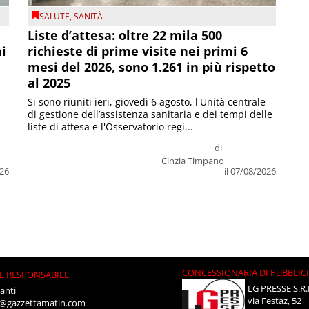
SALUTE
,
SANITÀ
Liste d’attesa: oltre 22 mila 500
ni
richieste di prime visite nei primi 6
mesi del 2026, sono 1.261 in più rispetto
al 2025
Si sono riuniti ieri, giovedì 6 agosto, l'Unità centrale
di gestione dell’assistenza sanitaria e dei tempi delle
liste di attesa e l'Osservatorio regi...
di
Cinzia Timpano
026
il 07/08/2026
CONCESSIONARIA DI PUBBLIC
E RESPONSABILE
LG PRESSE S.R.
anti
via Festaz, 52
i@gazzettamatin.com