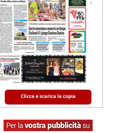
Clicca e scarica la copia