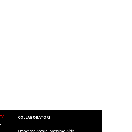
ITÀ
COLLABORATORI
L.
Francesca Arcaro, Massimo Altini,