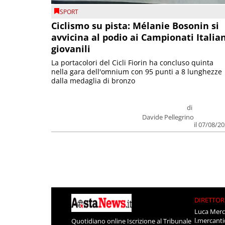
SPORT
Ciclismo su pista: Mélanie Bosonin si
avvicina al podio ai Campionati Italia
giovanili
La portacolori del Cicli Fiorin ha concluso quinta
nella gara dell'omnium con 95 punti a 8 lunghezze
dalla medaglia di bronzo
di
Davide Pellegrino
il 07/08/2
DIRETTOR
Luca Merc
l.mercant
Quotidiano online Iscrizione al Tribunale