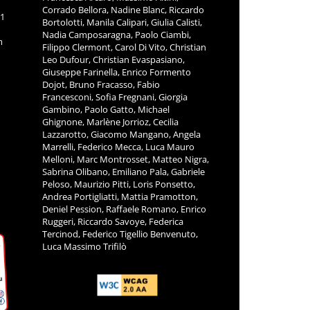
Corrado Bellora, Nadine Blanc, Riccardo
11
Bortolotti, Manila Calipari, Giulia Calisti,
Nadia Camposaragna, Paolo Ciambi,
m
Filippo Clermont, Carol Di Vito, Christian
Leo Dufour, Christian Evaspasiano,
Giuseppe Farinella, Enrico Formento
Dojot, Bruno Fracasso, Fabio
Francesconi, Sofia Fregnani, Giorgia
Gambino, Paolo Gatto, Michael
Ghignone, Marlène Jorrioz, Cecilia
Lazzarotto, Giacomo Mangano, Angela
Marrelli, Federico Mecca, Luca Mauro
Melloni, Marc Montrosset, Matteo Nigra,
Sabrina Olibano, Emiliano Pala, Gabriele
Peloso, Maurizio Pitti, Loris Ponsetto,
Andrea Portigliatti, Mattia Pramotton,
Deniel Pession, Raffaele Romano, Enrico
Ruggeri, Riccardo Savoye, Federica
Tercinod, Federico Tigellio Benvenuto,
Luca Massimo Trifilò