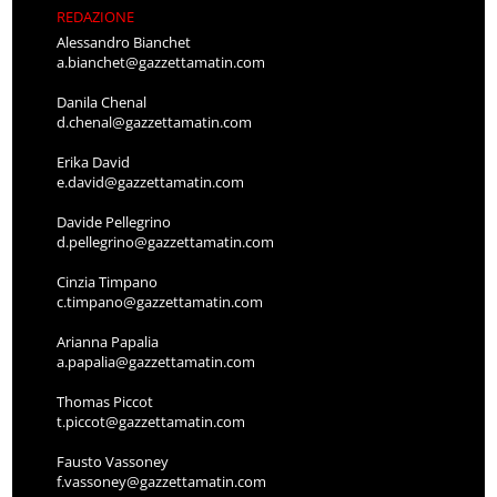
REDAZIONE
Alessandro Bianchet
a.bianchet@gazzettamatin.com
Danila Chenal
d.chenal@gazzettamatin.com
Erika David
e.david@gazzettamatin.com
Davide Pellegrino
d.pellegrino@gazzettamatin.com
Cinzia Timpano
c.timpano@gazzettamatin.com
Arianna Papalia
a.papalia@gazzettamatin.com
Thomas Piccot
t.piccot@gazzettamatin.com
Fausto Vassoney
f.vassoney@gazzettamatin.com