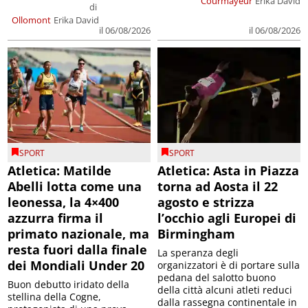
Courmayeur
Erika David
di
Ollomont
Erika David
il 06/08/2026
il 06/08/2026
SPORT
SPORT
Atletica: Matilde
Atletica: Asta in Piazza
Abelli lotta come una
torna ad Aosta il 22
leonessa, la 4×400
agosto e strizza
azzurra firma il
l’occhio agli Europei di
primato nazionale, ma
Birmingham
resta fuori dalla finale
La speranza degli
dei Mondiali Under 20
organizzatori è di portare sulla
pedana del salotto buono
Buon debutto iridato della
della città alcuni atleti reduci
stellina della Cogne,
dalla rassegna continentale in