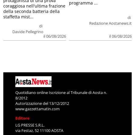
protagonista di una prova
programma ...
coraggiosa nell'ultima frazione
della seconda batteria della
staffetta mist...
di
Redazione Aostanews.it
di
Davide Pellegrino
il 06/08/2026
il 06/08/2026
Quotidiano online Iscrizione al Tribunale di Aosta n.
8/2012
Autorizzazione del 13/12/2012
www.gazzettamatin.com
Editore
LG PRESSE S.R.L.
via Festaz, 52 11100 AOSTA