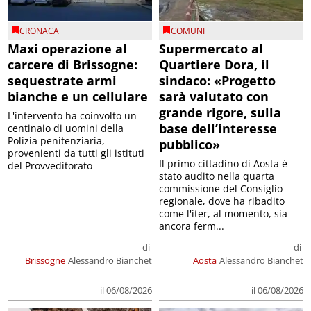
CRONACA
COMUNI
Maxi operazione al
Supermercato al
carcere di Brissogne:
Quartiere Dora, il
sequestrate armi
sindaco: «Progetto
bianche e un cellulare
sarà valutato con
grande rigore, sulla
L'intervento ha coinvolto un
base dell’interesse
centinaio di uomini della
Polizia penitenziaria,
pubblico»
provenienti da tutti gli istituti
Il primo cittadino di Aosta è
del Provveditorato
stato audito nella quarta
commissione del Consiglio
regionale, dove ha ribadito
come l'iter, al momento, sia
ancora ferm...
di
di
Brissogne
Alessandro Bianchet
Aosta
Alessandro Bianchet
il 06/08/2026
il 06/08/2026