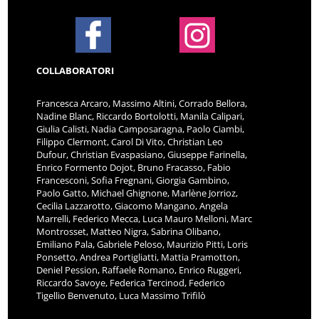
COLLABORATORI
Francesca Arcaro, Massimo Altini, Corrado Bellora,
Nadine Blanc, Riccardo Bortolotti, Manila Calipari,
Giulia Calisti, Nadia Camposaragna, Paolo Ciambi,
Filippo Clermont, Carol Di Vito, Christian Leo
Dufour, Christian Evaspasiano, Giuseppe Farinella,
Enrico Formento Dojot, Bruno Fracasso, Fabio
Francesconi, Sofia Fregnani, Giorgia Gambino,
Paolo Gatto, Michael Ghignone, Marlène Jorrioz,
Cecilia Lazzarotto, Giacomo Mangano, Angela
Marrelli, Federico Mecca, Luca Mauro Melloni, Marc
Montrosset, Matteo Nigra, Sabrina Olibano,
Emiliano Pala, Gabriele Peloso, Maurizio Pitti, Loris
Ponsetto, Andrea Portigliatti, Mattia Pramotton,
Deniel Pession, Raffaele Romano, Enrico Ruggeri,
Riccardo Savoye, Federica Tercinod, Federico
Tigellio Benvenuto, Luca Massimo Trifilò