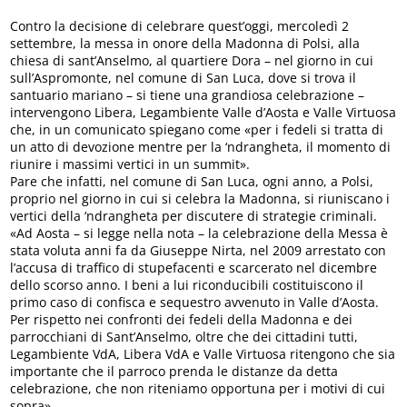
Contro la decisione di celebrare quest’oggi, mercoledì 2
settembre, la messa in onore della Madonna di Polsi, alla
chiesa di sant’Anselmo, al quartiere Dora – nel giorno in cui
sull’Aspromonte, nel comune di San Luca, dove si trova il
santuario mariano – si tiene una grandiosa celebrazione –
intervengono Libera, Legambiente Valle d’Aosta e Valle Virtuosa
che, in un comunicato spiegano come «per i fedeli si tratta di
un atto di devozione mentre per la ‘ndrangheta, il momento di
riunire i massimi vertici in un summit».
Pare che infatti, nel comune di San Luca, ogni anno, a Polsi,
proprio nel giorno in cui si celebra la Madonna, si riuniscano i
vertici della ‘ndrangheta per discutere di strategie criminali.
«Ad Aosta – si legge nella nota – la celebrazione della Messa è
stata voluta anni fa da Giuseppe Nirta, nel 2009 arrestato con
l’accusa di traffico di stupefacenti e scarcerato nel dicembre
dello scorso anno. I beni a lui riconducibili costituiscono il
primo caso di confisca e sequestro avvenuto in Valle d’Aosta.
Per rispetto nei confronti dei fedeli della Madonna e dei
parrocchiani di Sant’Anselmo, oltre che dei cittadini tutti,
Legambiente VdA, Libera VdA e Valle Virtuosa ritengono che sia
importante che il parroco prenda le distanze da detta
celebrazione, che non riteniamo opportuna per i motivi di cui
sopra».