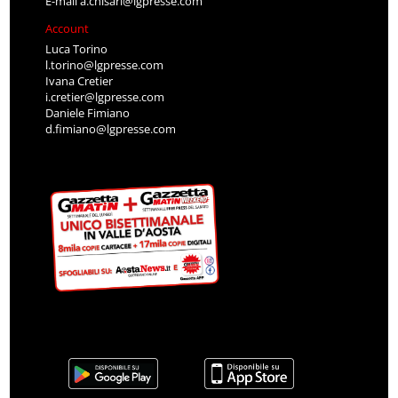
E-mail
a.chisari@lgpresse.com
Account
Luca Torino
l.torino@lgpresse.com
Ivana Cretier
i.cretier@lgpresse.com
Daniele Fimiano
d.fimiano@lgpresse.com