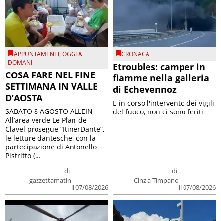
APPUNTAMENTI
,
OGGI &
CRONACA
DOMANI
Etroubles: camper in
COSA FARE NEL FINE
fiamme nella galleria
SETTIMANA IN VALLE
di Echevennoz
D’AOSTA
E in corso l'intervento dei vigili
SABATO 8 AGOSTO ALLEIN –
del fuoco, non ci sono feriti
All’area verde Le Plan-de-
Clavel prosegue “ItinerDante”,
le letture dantesche, con la
partecipazione di Antonello
Pistritto (...
di
di
gazzettamatin
Cinzia Timpano
il 07/08/2026
il 07/08/2026