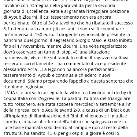
tavolino con l’Omegna nella gara valida per la seconda
giornata di Eccellenza. Fatale ai granata l’irregolare posizione
di Ayoub Zlourhi, il cui tesseramento non era ancora
perfezionato. Oltre al 3-0 a tavolino che ha ribaltato il successo
3-1 ottenuto sul campo, gli aostani si sono visti comminare
un’immensa di 150 euro; il dirigente responsabile presente in
panchina quel giorno, il segretario Giorgio Maio, è stato inibito
fino al 17 novembre, mentre Zlourhi, una volta regolarizzato,
dovrà osservare un turno di stop. «E’ una situazione
paradossale, visto che sul tabulato online il ragazzo risultava
tesserato correttamente – ha commentato il vice presidente
Alessandro Acca -. La Figc non ha ancora perfezionato il
tesseramento di Ayoub e continua a chiederci nuovi
documenti. Stiamo preparando l’appello a questa sentenza che
riteniamo ingiusta».
Il VdA si è poi visto assegnate la vittoria a tavolino nel derby di
Coppa Italia con l’Aygreville. La partita, l’ultima del triangolare
tutto rossonero, era stata sospesa mercoledì 9 settembre all’8′
della ripresa, con le Aquile avanti 2-0, a causa di un black out
all’impianto di illuminazione del Rini di Villeneuve. Il giudice
sportivo, in base al referto dell’arbitro che spiegava come la
luce fosse mancata solo dentro al campo e non al resto della
struttura, ha sancito il 3-0 per gli ospiti; a gioire è così lo