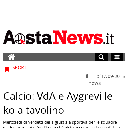
SPORT
di
il
17/09/2015
news
Calcio: VdA e Aygreville
ko a tavolino
Mercoledì di verdetti della giustizia sportiva per le squadre
valdostane. Il Vallée d’Aoste si è visto assegnare la sconfitta a