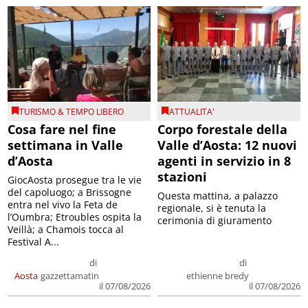
TURISMO & TEMPO LIBERO
ATTUALITA'
Cosa fare nel fine
Corpo forestale della
settimana in Valle
Valle d’Aosta: 12 nuovi
d’Aosta
agenti in servizio in 8
stazioni
GiocAosta prosegue tra le vie
del capoluogo; a Brissogne
Questa mattina, a palazzo
entra nel vivo la Feta de
regionale, si è tenuta la
l’Oumbra; Etroubles ospita la
cerimonia di giuramento
Veillà; a Chamois tocca al
Festival A...
di
di
Aosta
gazzettamatin
ethienne bredy
il 07/08/2026
il 07/08/2026