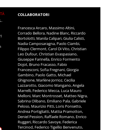
ITÀ
COLLABORATORI
L.
Francesca Arcaro, Massimo Altini,
Corrado Bellora, Nadine Blanc, Riccardo
11
Bortolotti, Manila Calipari, Giulia Calisti,
Nadia Camposaragna, Paolo Ciambi,
m
Filippo Clermont, Carol Di Vito, Christian
Leo Dufour, Christian Evaspasiano,
Giuseppe Farinella, Enrico Formento
Dojot, Bruno Fracasso, Fabio
Francesconi, Sofia Fregnani, Giorgia
Gambino, Paolo Gatto, Michael
Ghignone, Marlène Jorrioz, Cecilia
Lazzarotto, Giacomo Mangano, Angela
Marrelli, Federico Mecca, Luca Mauro
Melloni, Marc Montrosset, Matteo Nigra,
Sabrina Olibano, Emiliano Pala, Gabriele
Peloso, Maurizio Pitti, Loris Ponsetto,
Andrea Portigliatti, Mattia Pramotton,
Deniel Pession, Raffaele Romano, Enrico
Ruggeri, Riccardo Savoye, Federica
Tercinod, Federico Tigellio Benvenuto,