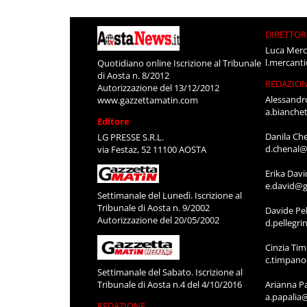
DIRETTOR
Luca Merc
l.mercant
Quotidiano online Iscrizione al Tribunale
di Aosta n. 8/2012
REDAZIO
Autorizzazione del 13/12/2012
Alessandr
www.gazzettamatin.com
a.bianche
Editore
Danila Ch
LG PRESSE S.R.L.
d.chenal@
via Festaz, 52 11100 AOSTA
Erika Davi
e.david@g
Settimanale del Lunedì. Iscrizione al
Tribunale di Aosta n. 9/2002
Davide Pel
Autorizzazione del 20/05/2002
d.pellegr
Cinzia Ti
c.timpan
Settimanale del Sabato. Iscrizione al
Tribunale di Aosta n.4 del 4/10/2016
Arianna P
a.papalia
REDAZIONE