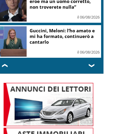
eroe ma un uomo corretto,
non troverete nulla”
il 06/08/2026
Guccini, Meloni: l’ho amato e
mi ha formato, continuerò a
cantarlo
il 06/08/2026
❮
❯