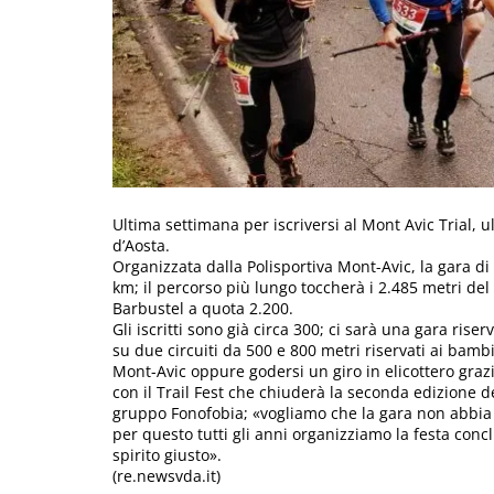
Ultima settimana per iscriversi al Mont Avic Trial, 
d’Aosta.
Organizzata dalla Polisportiva Mont-Avic, la gara di
km; il percorso più lungo toccherà i 2.485 metri de
Barbustel a quota 2.200.
Gli iscritti sono già circa 300; ci sarà una gara rise
su due circuiti da 500 e 800 metri riservati ai bambin
Mont-Avic oppure godersi un giro in elicottero grazie 
con il Trail Fest che chiuderà la seconda edizione del
gruppo Fonofobia; «vogliamo che la gara non abbia
per questo tutti gli anni organizziamo la festa conc
spirito giusto».
(re.newsvda.it)