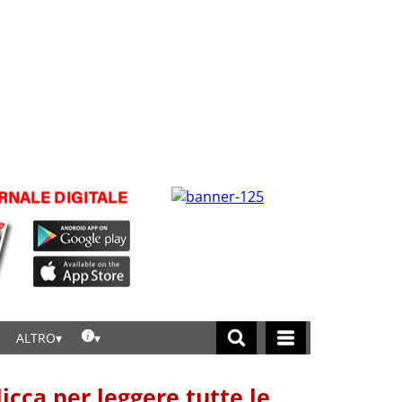
ALTRO
licca per leggere tutte le