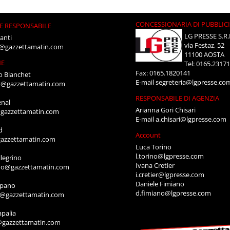
CONCESSIONARIA DI PUBBLIC
E RESPONSABILE
LG PRESSE S.R.
anti
via Festaz, 52
i@gazzettamatin.com
11100 AOSTA
NE
Tel: 0165.2317
Fax: 0165.1820141
o Bianchet
E-mail
segreteria@lgpresse.co
t@gazzettamatin.com
RESPONSABILE DI AGENZIA
enal
Arianna Gori Chisari
gazzettamatin.com
E-mail
a.chisari@lgpresse.com
d
Account
azzettamatin.com
Luca Torino
l.torino@lgpresse.com
legrino
Ivana Cretier
ino@gazzettamatin.com
i.cretier@lgpresse.com
Daniele Fimiano
mpano
d.fimiano@lgpresse.com
o@gazzettamatin.com
apalia
@gazzettamatin.com