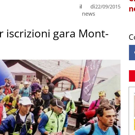
di
il
22/09/2015
n
news
er iscrizioni gara Mont-
C