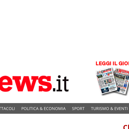
TTACOLI
POLITICA & ECONOMIA
SPORT
TURISMO & EVENTI
C