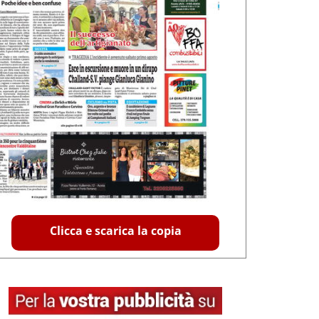
Clicca e scarica la copia