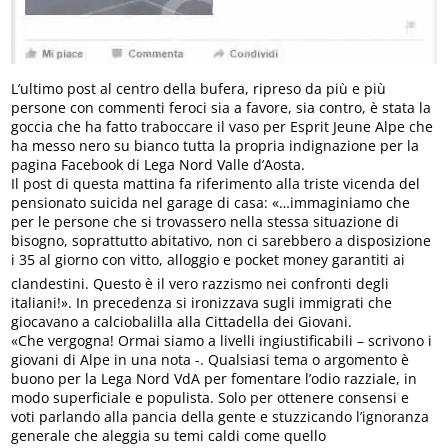
L’ultimo post al centro della bufera, ripreso da più e più
persone con commenti feroci sia a favore, sia contro, è stata la
goccia che ha fatto traboccare il vaso per Esprit Jeune Alpe che
ha messo nero su bianco tutta la propria indignazione per la
pagina Facebook di Lega Nord Valle d’Aosta.
Il post di questa mattina fa riferimento alla triste vicenda del
pensionato suicida nel garage di casa: «…immaginiamo che
per le persone che si trovassero nella stessa situazione di
bisogno, soprattutto abitativo, non ci sarebbero a disposizione
i 35 al giorno con vitto, alloggio e pocket money garantiti ai
clandestini. Questo è il vero razzismo nei confronti degli
italiani!». In precedenza si ironizzava sugli immigrati che
giocavano a calciobalilla alla Cittadella dei Giovani.
«Che vergogna! Ormai siamo a livelli ingiustificabili – scrivono i
giovani di Alpe in una nota -. Qualsiasi tema o argomento è
buono per la Lega Nord VdA per fomentare l’odio razziale, in
modo superficiale e populista. Solo per ottenere consensi e
voti parlando alla pancia della gente e stuzzicando l’ignoranza
generale che aleggia su temi caldi come quello