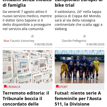
di famiglia
bike trial
Da venerdì 7 agosto attivo il
Il valdostano, 24° nella tappa
nuovo servizio medico, mentre
polacca di Coppa del Mondo,
il dottor Gino Sapone si è
sarà al via della rassegna
detto disponibile a proseguire
continentale che scatta oggi a
nel servizio alla comunità
Valberg
di
di
Nus
Fausto Vassoney
Davide Pellegrino
il 06/08/2026
il 06/08/2026
CRONACA
SPORT
Terremoto editoria: il
Futsal: niente serie A
Tribunale boccia il
femminile per l’Aosta
concordato delle
511, la Divisione