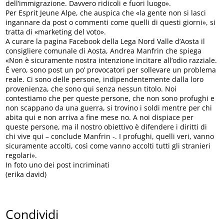
dell’immigrazione. Davvero ridicoli e fuori luogo».
Per Esprit Jeune Alpe, che auspica che «la gente non si lasci
ingannare da post o commenti come quelli di questi giorni», si
tratta di «marketing del voto».
A curare la pagina Facebook della Lega Nord Valle d’Aosta il
consigliere comunale di Aosta, Andrea Manfrin che spiega
«Non è sicuramente nostra intenzione incitare all’odio razziale.
É vero, sono post un po’ provocatori per sollevare un problema
reale. Ci sono delle persone, indipendentemente dalla loro
provenienza, che sono qui senza nessun titolo. Noi
contestiamo che per queste persone, che non sono profughi e
non scappano da una guerra, si trovino i soldi mentre per chi
abita qui e non arriva a fine mese no. A noi dispiace per
queste persone, ma il nostro obiettivo è difendere i diritti di
chi vive qui – conclude Manfrin -. I profughi, quelli veri, vanno
sicuramente accolti, così come vanno accolti tutti gli stranieri
regolari».
In foto uno dei post incriminati
(erika david)
Condividi