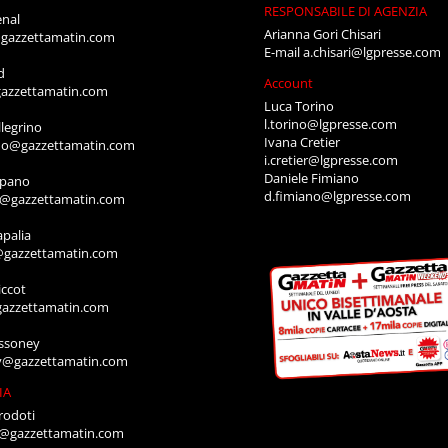
RESPONSABILE DI AGENZIA
enal
Arianna Gori Chisari
gazzettamatin.com
E-mail
a.chisari@lgpresse.com
d
Account
azzettamatin.com
Luca Torino
l.torino@lgpresse.com
legrino
Ivana Cretier
ino@gazzettamatin.com
i.cretier@lgpresse.com
Daniele Fimiano
mpano
d.fimiano@lgpresse.com
o@gazzettamatin.com
apalia
@gazzettamatin.com
ccot
gazzettamatin.com
ssoney
y@gazzettamatin.com
IA
rodoti
a@gazzettamatin.com