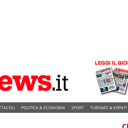
TTACOLI
POLITICA & ECONOMIA
SPORT
TURISMO & EVENTI
C