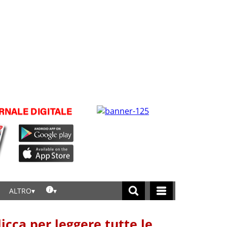
ALTRO
licca per leggere tutte le