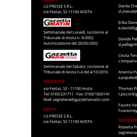
Danila Ch
LG PRESSE S.R.L.
d.chenal@
via Festaz, 52 11100 AOSTA
Erika Davi
e.david@g
Settimanale del Lunedì. Iscrizione al
Tribunale di Aosta n. 9/2002
Davide Pel
Autorizzazione del 20/05/2002
d.pellegr
Cinzia Ti
c.timpan
Settimanale del Sabato. Iscrizione al
Tribunale di Aosta n.4 del 4/10/2016
Arianna P
a.papalia
REDAZIONE
via Festaz, 52 - 11100 Aosta
Thomas Pi
Tel: 0165/231711 - Fax: 0165/1820141
t.piccot@
Mail:
segreteria@gazzettamatin.com
Fausto Va
Editore
f.vassone
LG PRESSE S.R.L.
SEGRETER
via Festaz, 52 11100 AOSTA
Roberta P
segreteri