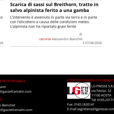
Scarica di sassi sul Breithorn, tratto in
salvo alpinista ferito a una gamba
no
L'intervento è avvenuto in parte via terra e in parte
con l'elicottero a causa delle condizioni meteo.
L'alpinista non ha riportato gravi ferite
di
cervinia
Alessandro Bianchet
026
il 07/08/2026
CONCESSIONARIA DI PUBBLIC
E RESPONSABILE
LG PRESSE S.R.
anti
via Festaz, 52
i@gazzettamatin.com
11100 AOSTA
NE
Tel: 0165.2317
Fax: 0165.1820141
o Bianchet
E-mail
segreteria@lgpresse.co
t@gazzettamatin.com