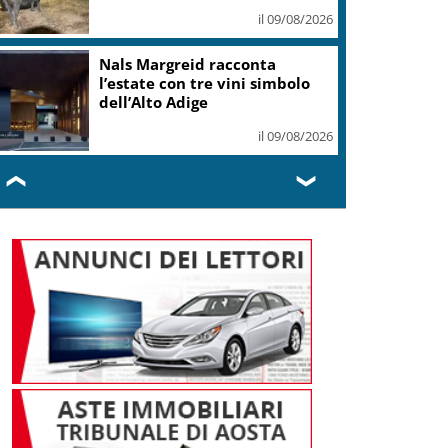
il 09/08/2026
“Bolle di Malto”: dal 30 agosto
a Biella 9 giorni di birra
artigianale
il 09/08/2026
❮
❯