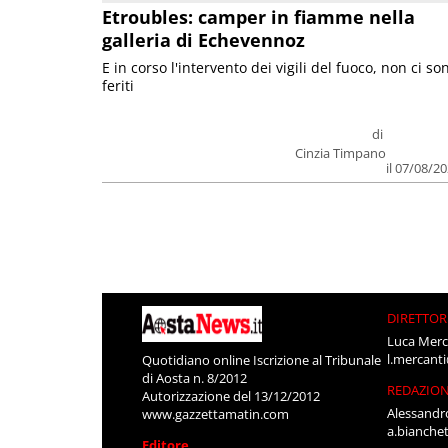
Etroubles: camper in fiamme nella
galleria di Echevennoz
E in corso l'intervento dei vigili del fuoco, non ci so
feriti
di
Cinzia Timpano
il 07/08/2
DIRETTOR
Luca Merc
l.mercant
Quotidiano online Iscrizione al Tribunale
di Aosta n. 8/2012
REDAZIO
Autorizzazione del 13/12/2012
Alessandr
www.gazzettamatin.com
a.bianche
Editore