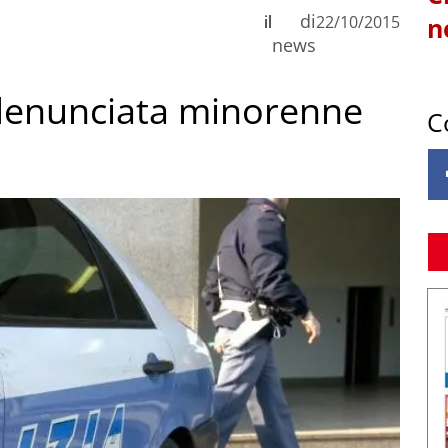
di
il
22/10/2015
n
news
: denunciata minorenne
C