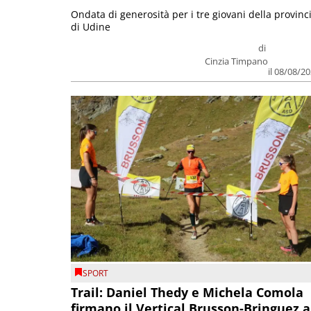
Ondata di generosità per i tre giovani della provinc
di Udine
di
Cinzia Timpano
il 08/08/2
SPORT
Trail: Daniel Thedy e Michela Comola
firmano il Vertical Brusson-Bringuez a