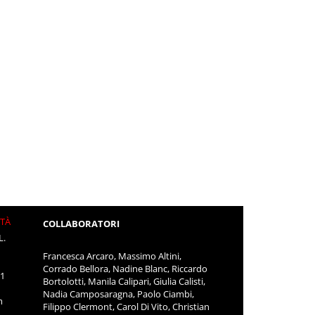
ITÀ
COLLABORATORI
L.
Francesca Arcaro, Massimo Altini,
Corrado Bellora, Nadine Blanc, Riccardo
11
Bortolotti, Manila Calipari, Giulia Calisti,
Nadia Camposaragna, Paolo Ciambi,
m
Filippo Clermont, Carol Di Vito, Christian