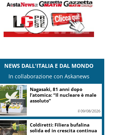
NEWS DALL'ITALIA E DAL MONDO
In collaborazione con Askanews
edercontribuenti Roma: Basta trasformare
entro storico in grande albergo di lusso
il 09/08/2026
Gestione Area Marina Protetta
Isola di Ustica resta in capo al
Comune