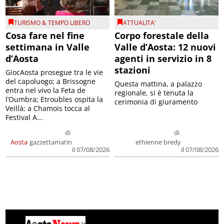
TURISMO & TEMPO LIBERO
ATTUALITA'
Cosa fare nel fine
Corpo forestale della
settimana in Valle
Valle d’Aosta: 12 nuovi
d’Aosta
agenti in servizio in 8
stazioni
GiocAosta prosegue tra le vie
del capoluogo; a Brissogne
Questa mattina, a palazzo
entra nel vivo la Feta de
regionale, si è tenuta la
l’Oumbra; Etroubles ospita la
cerimonia di giuramento
Veillà; a Chamois tocca al
Festival A...
di
di
Aosta
gazzettamatin
ethienne bredy
il 07/08/2026
il 07/08/2026