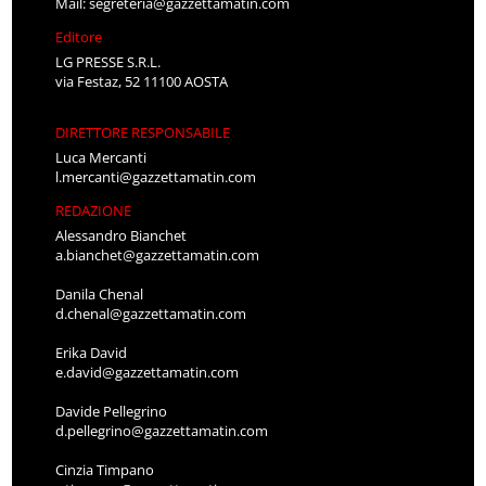
Mail:
segreteria@gazzettamatin.com
Editore
LG PRESSE S.R.L.
via Festaz, 52 11100 AOSTA
DIRETTORE RESPONSABILE
Luca Mercanti
l.mercanti@gazzettamatin.com
REDAZIONE
Alessandro Bianchet
a.bianchet@gazzettamatin.com
Danila Chenal
d.chenal@gazzettamatin.com
Erika David
e.david@gazzettamatin.com
Davide Pellegrino
d.pellegrino@gazzettamatin.com
Cinzia Timpano