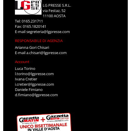
LG PRESSE S.R.L.
via Festaz, 52
11100 AOSTA
Tel: 0165.231711
Fax: 0165.1820141
E-mail
segreteria@lgpresse.com
RESPONSABILE DI AGENZIA
Arianna Gori Chisari
E-mail
a.chisari@lgpresse.com
Account
Luca Torino
l.torino@lgpresse.com
Ivana Cretier
i.cretier@lgpresse.com
Daniele Fimiano
d.fimiano@lgpresse.com