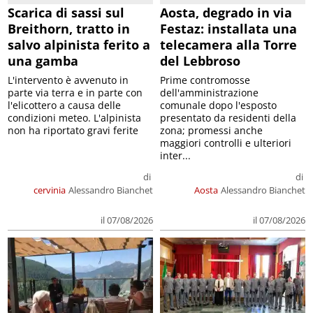
Scarica di sassi sul
Aosta, degrado in via
Breithorn, tratto in
Festaz: installata una
salvo alpinista ferito a
telecamera alla Torre
una gamba
del Lebbroso
L'intervento è avvenuto in
Prime contromosse
parte via terra e in parte con
dell'amministrazione
l'elicottero a causa delle
comunale dopo l'esposto
condizioni meteo. L'alpinista
presentato da residenti della
non ha riportato gravi ferite
zona; promessi anche
maggiori controlli e ulteriori
inter...
di
di
cervinia
Alessandro Bianchet
Aosta
Alessandro Bianchet
il 07/08/2026
il 07/08/2026