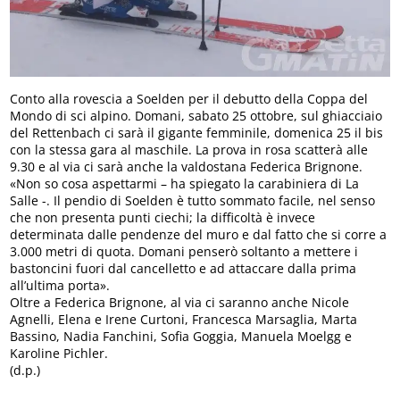
Conto alla rovescia a Soelden per il debutto della Coppa del
Mondo di sci alpino. Domani, sabato 25 ottobre, sul ghiacciaio
del Rettenbach ci sarà il gigante femminile, domenica 25 il bis
con la stessa gara al maschile. La prova in rosa scatterà alle
9.30 e al via ci sarà anche la valdostana Federica Brignone.
«Non so cosa aspettarmi – ha spiegato la carabiniera di La
Salle -. Il pendio di Soelden è tutto sommato facile, nel senso
che non presenta punti ciechi; la difficoltà è invece
determinata dalle pendenze del muro e dal fatto che si corre a
3.000 metri di quota. Domani penserò soltanto a mettere i
bastoncini fuori dal cancelletto e ad attaccare dalla prima
all’ultima porta».
Oltre a Federica Brignone, al via ci saranno anche Nicole
Agnelli, Elena e Irene Curtoni, Francesca Marsaglia, Marta
Bassino, Nadia Fanchini, Sofia Goggia, Manuela Moelgg e
Karoline Pichler.
(d.p.)