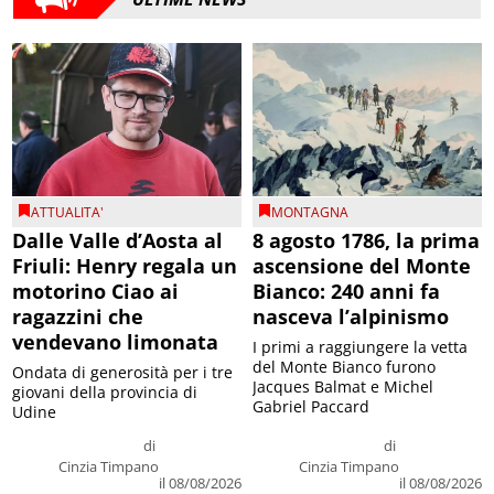
ATTUALITA'
MONTAGNA
Dalle Valle d’Aosta al
8 agosto 1786, la prima
Friuli: Henry regala un
ascensione del Monte
motorino Ciao ai
Bianco: 240 anni fa
ragazzini che
nasceva l’alpinismo
vendevano limonata
I primi a raggiungere la vetta
del Monte Bianco furono
Ondata di generosità per i tre
Jacques Balmat e Michel
giovani della provincia di
Gabriel Paccard
Udine
di
di
Cinzia Timpano
Cinzia Timpano
il 08/08/2026
il 08/08/2026