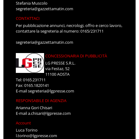
Stefania Muscolo
segreteria@gazzettamatin.com
CONTATTACI
Per pubblicazione annunci, necrologi, offro e cerco lavoro,
contattare la segreteria al numero: 0165/231711
segreteria@gazzettamatin.com
CONCESSIONARIA DI PUBBLICITÀ
LG PRESSE S.R.L.
via Festaz, 52
11100 AOSTA
Tel: 0165.231711
Fax: 0165.1820141
E-mail
segreteria@lgpresse.com
RESPONSABILE DI AGENZIA
Arianna Gori Chisari
E-mail
a.chisari@lgpresse.com
Account
Luca Torino
l.torino@lgpresse.com