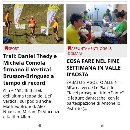
SPORT
APPUNTAMENTI
,
OGGI &
DOMANI
Trail: Daniel Thedy e
COSA FARE NEL FINE
Michela Comola
SETTIMANA IN VALLE
firmano il Vertical
D’AOSTA
Brusson-Bringuez a
tempo di record
SABATO 8 AGOSTO ALLEIN –
All’area verde Le Plan-de-
Oltre 200 atleti al via
Clavel prosegue “ItinerDante”,
dell'ultima tappa del Défì
le letture dantesche, con la
Vertical, sul podio anche
partecipazione di Antonello
Mathieu Brunod, Alex
Pistritto (...
Noussan, Miriam Di Vincenzo
e Kaitlin Allen
di
di