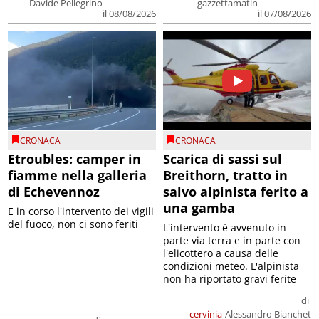
Davide Pellegrino
gazzettamatin
il 08/08/2026
il 07/08/2026
CRONACA
CRONACA
Etroubles: camper in
Scarica di sassi sul
fiamme nella galleria
Breithorn, tratto in
di Echevennoz
salvo alpinista ferito a
una gamba
E in corso l'intervento dei vigili
del fuoco, non ci sono feriti
L'intervento è avvenuto in
parte via terra e in parte con
l'elicottero a causa delle
condizioni meteo. L'alpinista
non ha riportato gravi ferite
di
cervinia
Alessandro Bianchet