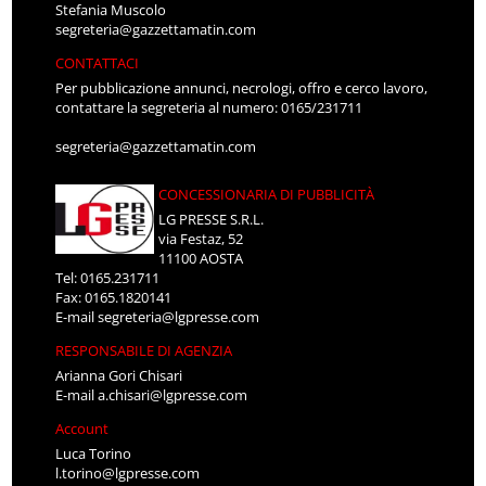
Stefania Muscolo
segreteria@gazzettamatin.com
CONTATTACI
Per pubblicazione annunci, necrologi, offro e cerco lavoro,
contattare la segreteria al numero: 0165/231711
segreteria@gazzettamatin.com
CONCESSIONARIA DI PUBBLICITÀ
LG PRESSE S.R.L.
via Festaz, 52
11100 AOSTA
Tel: 0165.231711
Fax: 0165.1820141
E-mail
segreteria@lgpresse.com
RESPONSABILE DI AGENZIA
Arianna Gori Chisari
E-mail
a.chisari@lgpresse.com
Account
Luca Torino
l.torino@lgpresse.com