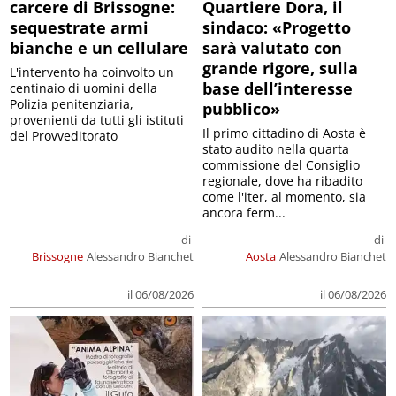
carcere di Brissogne:
Quartiere Dora, il
sequestrate armi
sindaco: «Progetto
bianche e un cellulare
sarà valutato con
grande rigore, sulla
L'intervento ha coinvolto un
base dell’interesse
centinaio di uomini della
Polizia penitenziaria,
pubblico»
provenienti da tutti gli istituti
Il primo cittadino di Aosta è
del Provveditorato
stato audito nella quarta
commissione del Consiglio
regionale, dove ha ribadito
come l'iter, al momento, sia
ancora ferm...
di
di
Brissogne
Alessandro Bianchet
Aosta
Alessandro Bianchet
il 06/08/2026
il 06/08/2026