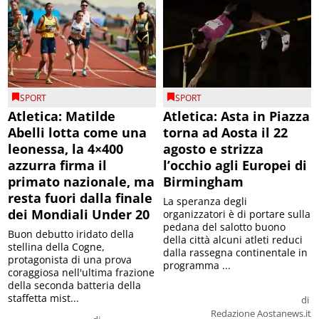
SPORT
SPORT
Atletica: Matilde
Atletica: Asta in Piazza
Abelli lotta come una
torna ad Aosta il 22
leonessa, la 4×400
agosto e strizza
azzurra firma il
l’occhio agli Europei di
primato nazionale, ma
Birmingham
resta fuori dalla finale
La speranza degli
dei Mondiali Under 20
organizzatori è di portare sulla
pedana del salotto buono
Buon debutto iridato della
della città alcuni atleti reduci
stellina della Cogne,
dalla rassegna continentale in
protagonista di una prova
programma ...
coraggiosa nell'ultima frazione
della seconda batteria della
staffetta mist...
di
Redazione Aostanews.it