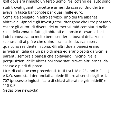
golf dove era rimasto un terzo uomo. Nel cofano dellauto sono
stati trovati guanti, torcette e arnesi da scasso. Uno dei tre
aveva in tasca banconote per quasi mille euro.
Come già spiegato in altro servizio, uno dei tre albanesi
abitava a Gignod e gli investigatori ritengono che i tre possano
essere gli autori di diversi dei numerosi raid compiutiti nelle
case della zona. Infatti gli abitanti del posto dicevano che i
ladri conoscevano molto bene sentieri e boschi della zona
sconosciuti ai più e che quindi tra i ladri doveva esserci
qualcuno residente in zona. Gli altri due albanesi erano
arrivati in Italia da un paio di mesi ed erano ospiti da vicini e
parenti, sempre albanesi che abitavano lì vicino. Nelle
perquisizioni delle abitazioni sono stati trovati altri arnesi da
scasso e piedi di porco.
I tre, di cui due con precedenti, tutti tra i 18 e 25 anni K.F., L. J.
e K.O. sono stati denunciati a piede libero ai sensi degli artt.
707 (possesso ingiustificato di chiavi alterate e grimaldelli) e
110 C.P.
(redazione newsvda)