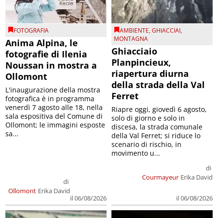
FOTOGRAFIA
AMBIENTE
,
GHIACCIAI
,
MONTAGNA
Anima Alpina, le
Ghiacciaio
fotografie di Ilenia
Planpincieux,
Noussan in mostra a
riapertura diurna
Ollomont
della strada della Val
L'inaugurazione della mostra
Ferret
fotografica è in programma
venerdì 7 agosto alle 18, nella
Riapre oggi, giovedì 6 agosto,
sala espositiva del Comune di
solo di giorno e solo in
Ollomont; le immagini esposte
discesa, la strada comunale
sa...
della Val Ferret; si riduce lo
scenario di rischio, in
movimento u...
di
Courmayeur
Erika David
di
Ollomont
Erika David
il 06/08/2026
il 06/08/2026