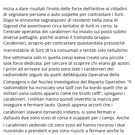
Inizia a dare risultati l’invito delle forze dell’ordine ai cittadini
di segnalare persone o auto sospette per contrastare i furti.
Dopo le ennesime segnalazioni di residenti nella zona di
Gignod che avvertivano circa tentativi di furti in corso, la
Centrale operativa dei carabinieri ha inviato sul posto subito
diverse pattuglie, poiché oramai il Comando Gruppo
Carabinieri, proprio per contrastare questondata pressoché
inarrestabile di furti (8 tra consumati e tentati solo nellultimo
fine settimana solo in quella zona) aveva creato una piccola
task force dedicata, per cercare di scoprire chi erano gli autori.
I primi ad arrivare sul posto sono stati i carabinieri del
radiomobile seguiti da quelli dellAliquota Operativa della
Compagnia e dal Nucleo Investigativo del Reparto Operativo. “Il
radiomobile ha incrociato una Golf con ha bordo quelli che ai
militari sono subito apparsi come tre brutti ceffi”, spiegano i
carabinieri. I militari hanno quindi invertito la marcia per
inseguire e fermare lauto. Questi appena accorti che i
carabinieri stavano tornando indietro, si sono fermati e
dallauto due sono scesi di corsa e scappati per i campi. Anche
i carabinieri vedendo ciò sono scesi ed hanno rincorso i due
riuscendo a prenderli e poi sono riusciti a fermare anche la