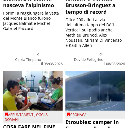
nasceva l’alpinismo
Brusson-Bringuez a
tempo di record
I primi a raggiungere la vetta
del Monte Bianco furono
Oltre 200 atleti al via
Jacques Balmat e Michel
dell'ultima tappa del Défì
Gabriel Paccard
Vertical, sul podio anche
Mathieu Brunod, Alex
Noussan, Miriam Di Vincenzo
e Kaitlin Allen
di
di
Cinzia Timpano
Davide Pellegrino
il 08/08/2026
il 08/08/2026
APPUNTAMENTI
,
OGGI &
CRONACA
DOMANI
Etroubles: camper in
COSA FARE NEL FINE