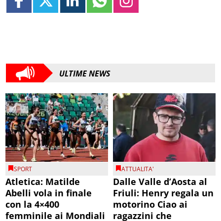
ULTIME NEWS
SPORT
ATTUALITA'
Atletica: Matilde
Dalle Valle d’Aosta al
Abelli vola in finale
Friuli: Henry regala un
con la 4×400
motorino Ciao ai
femminile ai Mondiali
ragazzini che