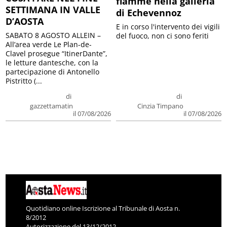
fiamme nella galleria
SETTIMANA IN VALLE
di Echevennoz
D’AOSTA
E in corso l'intervento dei vigili
SABATO 8 AGOSTO ALLEIN –
del fuoco, non ci sono feriti
All’area verde Le Plan-de-
Clavel prosegue “ItinerDante”,
le letture dantesche, con la
partecipazione di Antonello
Pistritto (...
di
di
gazzettamatin
Cinzia Timpano
il 07/08/2026
il 07/08/2026
Quotidiano online Iscrizione al Tribunale di Aosta n.
8/2012
Autorizzazione del 13/12/2012