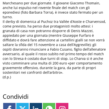
Marchesano per due giornate. Il giovane Giacomo Thomain,
anche lui espulso nel rovente finale del match con gli
eporediesi (foto Barbara Torra), è invece stato fermato per un
turno.
Il derby di domenica al Puchoz tra Vallée d’Aoste e Charvensod,
come previsto, ha perso due protagonisti molto attesi: i
granata di casa non potranno disporre di Denis Mazzei,
appiedato per una giornata (mentre Giuseppe Furfaro è
diffidato e dovrà fare attenzione ai cartellini gialli se non vorrà
saltare la sfida del 15 novembre a casa dell’Aygreville); gli
ospiti dovranno rinunciare a Fabio Cusano, figlio dell’allenatore
avversario, al quale il rosso subìto nel primo tempo del match
con lo Stresa è costato due turni di stop. Lo Charva si è anche
visto comminare una multa di 200 euro «per comportamento
gravemente offensivo, durante la gara, da parte di propri
sostenitori nei confronti dell’arbitro».
(d.p.)
Condividi