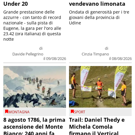
Under 20
vendevano limonata
Grande prestazione delle
Ondata di generosità per i tre
azzurre - con tanto di record
giovani della provincia di
nazionale - sulla pista di
Udine
Eugene, la gara per l'oro alle
23.42 (ora italiana) di questa
notte
di
di
Davide Pellegrino
Cinzia Timpano
il 09/08/2026
il 08/08/2026
MONTAGNA
SPORT
8 agosto 1786, la prima
Trail: Daniel Thedy e
ascensione del Monte
Michela Comola
Bianco: 240 anni fa
firmano il Vertical