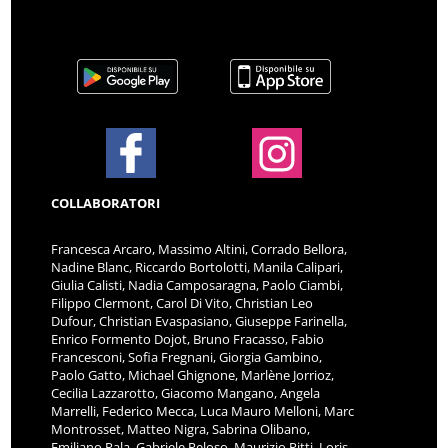
COLLABORATORI
Francesca Arcaro, Massimo Altini, Corrado Bellora,
Nadine Blanc, Riccardo Bortolotti, Manila Calipari,
Giulia Calisti, Nadia Camposaragna, Paolo Ciambi,
Filippo Clermont, Carol Di Vito, Christian Leo
Dufour, Christian Evaspasiano, Giuseppe Farinella,
Enrico Formento Dojot, Bruno Fracasso, Fabio
Francesconi, Sofia Fregnani, Giorgia Gambino,
Paolo Gatto, Michael Ghignone, Marlène Jorrioz,
Cecilia Lazzarotto, Giacomo Mangano, Angela
Marrelli, Federico Mecca, Luca Mauro Melloni, Marc
Montrosset, Matteo Nigra, Sabrina Olibano,
Emiliano Pala, Gabriele Peloso, Maurizio Pitti, Loris