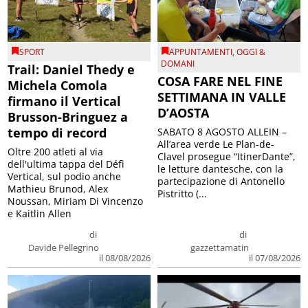
SPORT
APPUNTAMENTI
,
OGGI &
DOMANI
Trail: Daniel Thedy e
COSA FARE NEL FINE
Michela Comola
SETTIMANA IN VALLE
firmano il Vertical
D’AOSTA
Brusson-Bringuez a
tempo di record
SABATO 8 AGOSTO ALLEIN –
All’area verde Le Plan-de-
Oltre 200 atleti al via
Clavel prosegue “ItinerDante”,
dell'ultima tappa del Défì
le letture dantesche, con la
Vertical, sul podio anche
partecipazione di Antonello
Mathieu Brunod, Alex
Pistritto (...
Noussan, Miriam Di Vincenzo
e Kaitlin Allen
di
di
Davide Pellegrino
gazzettamatin
il 08/08/2026
il 07/08/2026