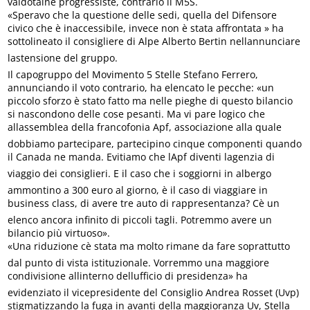
valdôtaine progressiste, contrario il M5S.
«Speravo che la questione delle sedi, quella del Difensore
civico che è inaccessibile, invece non è stata affrontata » ha
sottolineato il consigliere di Alpe Alberto Bertin nellannunciare
lastensione del gruppo.
Il capogruppo del Movimento 5 Stelle Stefano Ferrero,
annunciando il voto contrario, ha elencato le pecche: «un
piccolo sforzo è stato fatto ma nelle pieghe di questo bilancio
si nascondono delle cose pesanti. Ma vi pare logico che
allassemblea della francofonia Apf, associazione alla quale
dobbiamo partecipare, partecipino cinque componenti quando
il Canada ne manda. Evitiamo che lApf diventi lagenzia di
viaggio dei consiglieri. E il caso che i soggiorni in albergo
ammontino a 300 euro al giorno, è il caso di viaggiare in
business class, di avere tre auto di rappresentanza? Cè un
elenco ancora infinito di piccoli tagli. Potremmo avere un
bilancio più virtuoso».
«Una riduzione cè stata ma molto rimane da fare soprattutto
dal punto di vista istituzionale. Vorremmo una maggiore
condivisione allinterno dellufficio di presidenza» ha
evidenziato il vicepresidente del Consiglio Andrea Rosset (Uvp)
stigmatizzando la fuga in avanti della maggioranza Uv, Stella