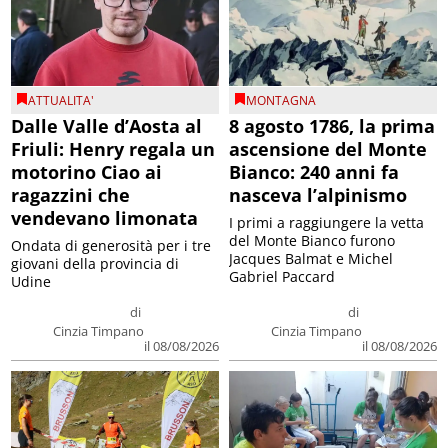
ATTUALITA'
MONTAGNA
Dalle Valle d’Aosta al
8 agosto 1786, la prima
Friuli: Henry regala un
ascensione del Monte
motorino Ciao ai
Bianco: 240 anni fa
ragazzini che
nasceva l’alpinismo
vendevano limonata
I primi a raggiungere la vetta
del Monte Bianco furono
Ondata di generosità per i tre
Jacques Balmat e Michel
giovani della provincia di
Gabriel Paccard
Udine
di
di
Cinzia Timpano
Cinzia Timpano
il 08/08/2026
il 08/08/2026