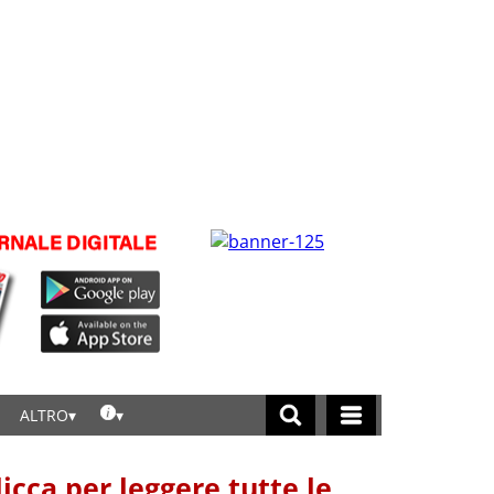
ALTRO
licca per leggere tutte le