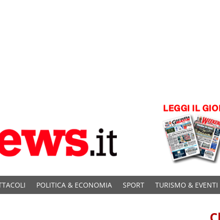
TTACOLI
POLITICA & ECONOMIA
SPORT
TURISMO & EVENTI
C