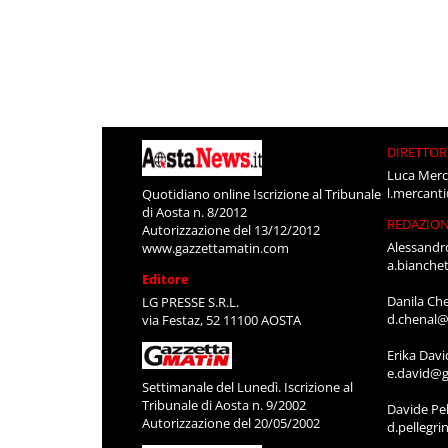
DIRETTOR
Luca Merc
l.mercant
Quotidiano online Iscrizione al Tribunale
di Aosta n. 8/2012
REDAZIO
Autorizzazione del 13/12/2012
Alessandr
www.gazzettamatin.com
a.bianche
Editore
Danila Ch
LG PRESSE S.R.L.
d.chenal@
via Festaz, 52 11100 AOSTA
Erika Davi
e.david@g
Settimanale del Lunedì. Iscrizione al
Tribunale di Aosta n. 9/2002
Davide Pel
Autorizzazione del 20/05/2002
d.pellegr