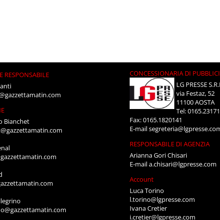
CONCESSIONARIA DI PUBBLIC
E RESPONSABILE
LG PRESSE S.R.
anti
via Festaz, 52
i@gazzettamatin.com
11100 AOSTA
NE
Tel: 0165.2317
Fax: 0165.1820141
o Bianchet
E-mail
segreteria@lgpresse.co
t@gazzettamatin.com
RESPONSABILE DI AGENZIA
enal
Arianna Gori Chisari
gazzettamatin.com
E-mail
a.chisari@lgpresse.com
d
Account
azzettamatin.com
Luca Torino
l.torino@lgpresse.com
legrino
Ivana Cretier
ino@gazzettamatin.com
i.cretier@lgpresse.com