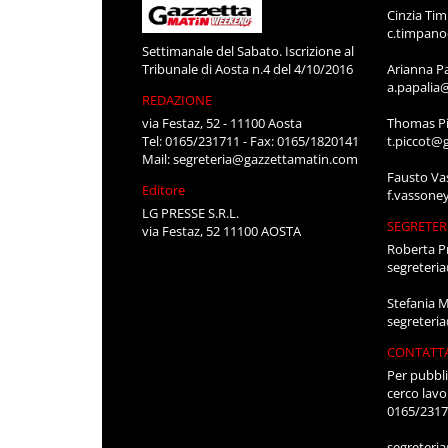
Cinzia Ti
c.timpan
Settimanale del Sabato. Iscrizione al
Tribunale di Aosta n.4 del 4/10/2016
Arianna P
a.papalia
REDAZIONE
via Festaz, 52 - 11100 Aosta
Thomas Pi
Tel: 0165/231711 - Fax: 0165/1820141
t.piccot@
Mail:
segreteria@gazzettamatin.com
Fausto Va
Editore
f.vassone
LG PRESSE S.R.L.
SEGRETER
via Festaz, 52 11100 AOSTA
Roberta P
segreteri
Stefania 
segreteri
CONTATT
Per pubbli
cerco lavo
0165/231
segreteri