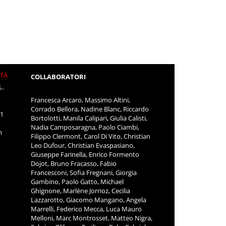
ITÀ
COLLABORATORI
L.
Francesca Arcaro, Massimo Altini,
Corrado Bellora, Nadine Blanc, Riccardo
11
Bortolotti, Manila Calipari, Giulia Calisti,
Nadia Camposaragna, Paolo Ciambi,
m
Filippo Clermont, Carol Di Vito, Christian
Leo Dufour, Christian Evaspasiano,
Giuseppe Farinella, Enrico Formento
Dojot, Bruno Fracasso, Fabio
Francesconi, Sofia Fregnani, Giorgia
Gambino, Paolo Gatto, Michael
Ghignone, Marlène Jorrioz, Cecilia
Lazzarotto, Giacomo Mangano, Angela
Marrelli, Federico Mecca, Luca Mauro
Melloni, Marc Montrosset, Matteo Nigra,