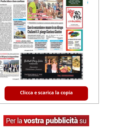
Clicca e scarica la copia