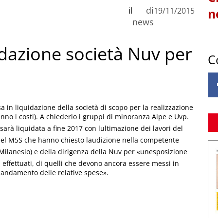
di
il
19/11/2015
n
news
idazione società Nuv per
C
a in liquidazione della società di scopo per la realizzazione
anno i costi). A chiederlo i gruppi di minoranza Alpe e Uvp.
rà liquidata a fine 2017 con lultimazione dei lavori del
 del M5S che hanno chiesto laudizione nella competente
ilanesio) e della dirigenza della Nuv per «unesposizione
à effettuati, di quelli che devono ancora essere messi in
landamento delle relative spese».