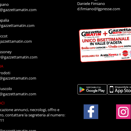
Daniele Fimiano
mpano
d.fimiano@lgpresse.com
o@gazzettamatin.com
apalia
@gazzettamatin.com
ccot
gazzettamatin.com
ssoney
y@gazzettamatin.com
IA
rodoti
a@gazzettamatin.com
Muscolo
a@gazzettamatin.com
ACI
cazione annunci, necrologi, offro e
ro, contattare la segreteria al numero:
711
a@gazzettamatin.com